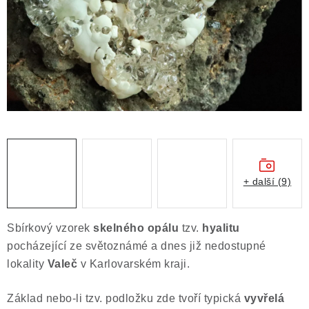
ČLÁNKY
NALEZIŠTĚ
NÁŠ PŘÍBĚH
VIDEOGALERIE
KONTAKT
MISTROVSKÉ KRYSTALY
+ další (9)
Obchodní podmínky
Puncovní značky
Sbírkový vzorek
skelného opálu
tzv.
hyalitu
Ochrana osobních údajů
pocházející ze světoznámé a dnes již nedostupné
Výkup minerálů a drahých kamenů
lokality
Valeč
v Karlovarském kraji.
Formulář pro uplatnění reklamace
Základ nebo-li tzv. podložku zde tvoří typická
vyvřelá
Formulář pro odstoupení od smlouvy