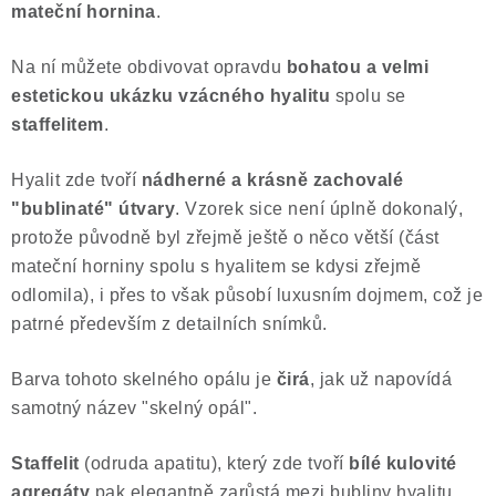
mateční hornina
.
Poučení o právu na odstoupení od smlouvy
Na ní můžete obdivovat opravdu
bohatou a velmi
estetickou ukázku vzácného hyalitu
spolu se
staffelitem
.
Hyalit zde tvoří
nádherné a krásně zachovalé
"bublinaté" útvary
. Vzorek sice není úplně dokonalý,
protože původně byl zřejmě ještě o něco větší (část
mateční horniny spolu s hyalitem se kdysi zřejmě
odlomila), i přes to však působí luxusním dojmem, což je
patrné především z detailních snímků.
Barva tohoto skelného opálu je
čirá
, jak už napovídá
samotný název "skelný opál".
Staffelit
(odruda apatitu), který zde tvoří
bílé kulovité
agregáty
pak elegantně zarůstá mezi bubliny hyalitu.