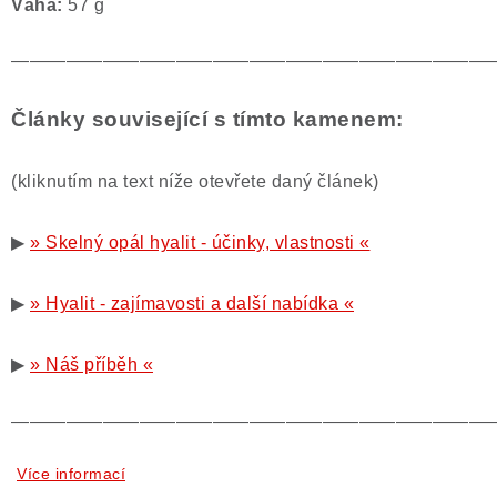
Váha:
57 g
——————————————————————————
Články související s tímto kamenem:
(kliknutím na text níže otevřete daný článek)
▶
» Skelný opál hyalit - účinky, vlastnosti «
▶
» Hyalit - zajímavosti a další nabídka «
▶
» Náš příběh «
——————————————————————————
Více informací