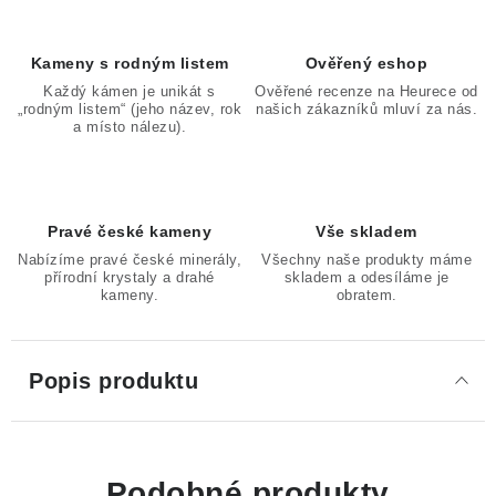
Kameny s rodným listem
Ověřený eshop
Každý kámen je unikát s
Ověřené recenze na Heurece od
„rodným listem“ (jeho název, rok
našich zákazníků mluví za nás.
a místo nálezu).
Pravé české kameny
Vše skladem
Nabízíme pravé české minerály,
Všechny naše produkty máme
přírodní krystaly a drahé
skladem a odesíláme je
kameny.
obratem.
Popis produktu
Podobné produkty