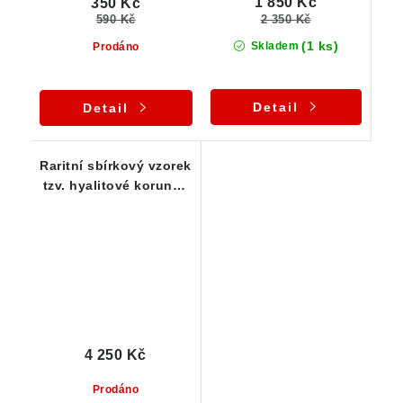
1 850 Kč
350 Kč
2 350 Kč
590 Kč
(1 ks)
Skladem
Prodáno
Detail
Detail
Raritní sbírkový vzorek
tzv. hyalitové korunky
z Valče
4 250 Kč
Prodáno