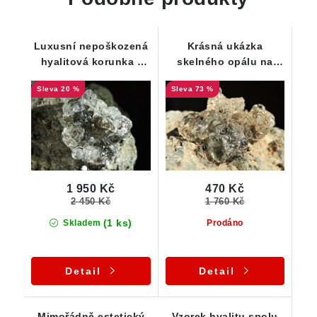
Luxusní nepoškozená
Krásná ukázka
hyalitová korunka -
skelného opálu na
Skelný opál z Valče
vyvřelé mateční
20 %
73 %
hornině
1 950 Kč
470 Kč
2 450 Kč
1 760 Kč
(1 ks)
Skladem
Prodáno
Detail
Detail
Mimořádně estetický
Vzorek hyalitu spolu