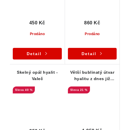
450 Kč
860 Kč
Prodáno
Prodáno
Detail
Detail
Skelný opál hyalit -
Větší bublinatý útvar
Valeč
hyalitu z dnes již
nedostupné lokality
40 %
21 %
Valeč