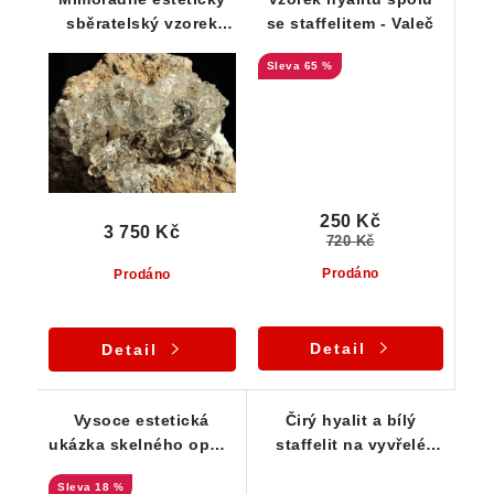
sběratelský vzorek
se staffelitem - Valeč
hyalitu z Valče
65 %
250 Kč
3 750 Kč
720 Kč
Prodáno
Prodáno
Detail
Detail
Vysoce estetická
Čirý hyalit a bílý
ukázka skelného opálu
staffelit na vyvřelé
na podložce - sbírkový
mateční hornině
18 %
vzorek z Valče