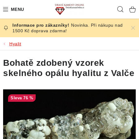
Přejít
Hleda
na
obsah
Novinka. Při nákupu nad
ČESKÉ KAMENY
1500 Kč doprava zdarma!
ŠPERKY
Hyalit
KAMENY ZE SVĚTA
Bohatě zdobený vzorek
skelného opálu hyalitu z Valče
BROUŠENÉ
SLEVY
76 %
ÚČINKY
KRYSTALY