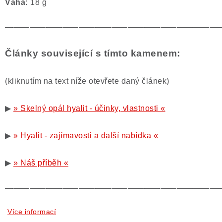
Váha:
18 g
——————————————————————————
Články související s tímto kamenem:
(kliknutím na text níže otevřete daný článek)
▶
» Skelný opál hyalit - účinky, vlastnosti «
▶
» Hyalit - zajímavosti a další nabídka «
▶
» Náš příběh «
——————————————————————————
Více informací