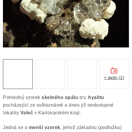
ČLÁNKY
NALEZIŠTĚ
NÁŠ PŘÍBĚH
VIDEOGALERIE
KONTAKT
MISTROVSKÉ KRYSTALY
+ další (2)
Obchodní podmínky
Puncovní značky
Pohledný vzorek
skelného opálu
tzv.
hyalitu
Ochrana osobních údajů
pocházející ze světoznámé a dnes již nedostupné
Výkup minerálů a drahých kamenů
lokality
Valeč
v Karlovarském kraji.
Formulář pro uplatnění reklamace
Jedná se o
menší vzorek
, jehož základnu (podložku)
Formulář pro odstoupení od smlouvy