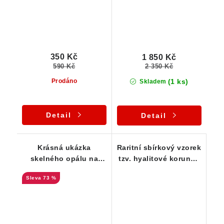
350 Kč
1 850 Kč
590 Kč
2 350 Kč
(1 ks)
Prodáno
Skladem
Detail
Detail
Krásná ukázka
Raritní sbírkový vzorek
skelného opálu na
tzv. hyalitové korunky
vyvřelé mateční
z Valče
73 %
hornině