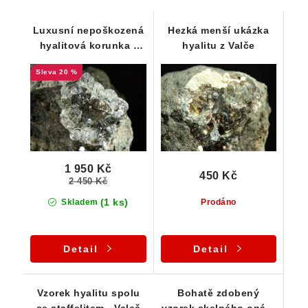
Luxusní nepoškozená
Hezká menší ukázka
hyalitová korunka -
hyalitu z Valče
Skelný opál z Valče
20 %
1 950 Kč
450 Kč
2 450 Kč
(1 ks)
Skladem
Prodáno
Detail
Detail
Vzorek hyalitu spolu
Bohatě zdobený
se staffelitem - Valeč
vzorek skelného opálu