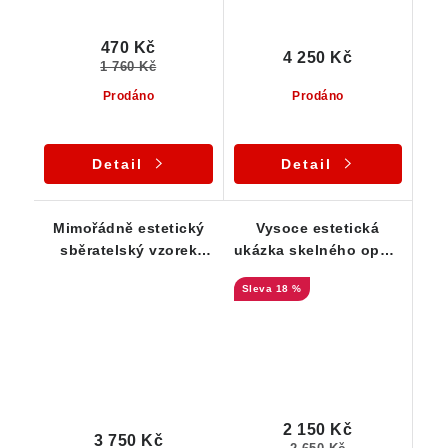
470 Kč
4 250 Kč
1 760 Kč
Prodáno
Prodáno
Detail
Detail
Mimořádně estetický
Vysoce estetická
sběratelský vzorek
ukázka skelného opálu
hyalitu z Valče
na podložce - sbírkový
18 %
vzorek z Valče
2 150 Kč
3 750 Kč