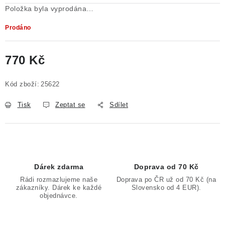
Položka byla vyprodána…
Prodáno
770 Kč
Měrná cena:
Kód zboží:
25622
Tisk
Zeptat se
Sdílet
Dárek zdarma
Doprava od 70 Kč
Rádi rozmazlujeme naše
Doprava po ČR už od 70 Kč (na
zákazníky. Dárek ke každé
Slovensko od 4 EUR).
objednávce.