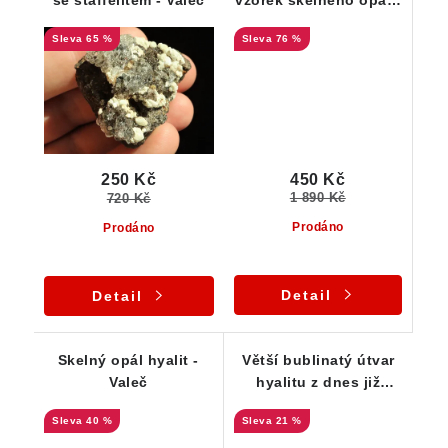
hyalitu z Valče
65 %
76 %
450 Kč
250 Kč
1 890 Kč
720 Kč
Prodáno
Prodáno
Detail
Detail
Skelný opál hyalit -
Větší bublinatý útvar
Valeč
hyalitu z dnes již
nedostupné lokality
40 %
21 %
Valeč