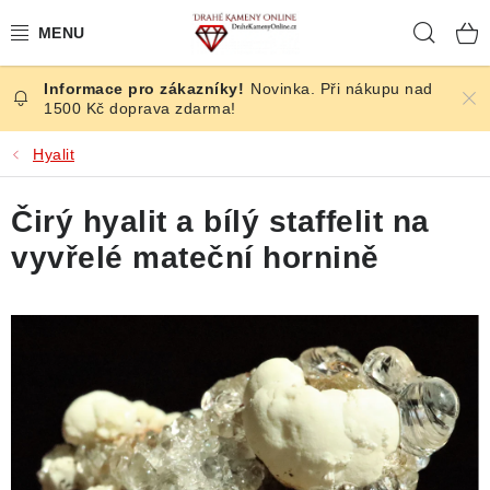
Přejít
Hleda
na
obsah
Novinka. Při nákupu nad
ČESKÉ KAMENY
1500 Kč doprava zdarma!
ŠPERKY
Hyalit
KAMENY ZE SVĚTA
Čirý hyalit a bílý staffelit na
vyvřelé mateční hornině
BROUŠENÉ
SLEVY
ÚČINKY
KRYSTALY