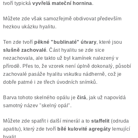
tvoří typická
vyvřelá mateční hornina
.
Poučení o právu na odstoupení od smlouvy
Můžete zde však samozřejmě obdivovat především
hezkou ukázku hyalitu.
Ten zde tvoří
pěkné "bublinaté" útvary
, které jsou
slušně zachovalé
. Část hyalitu se zde sice
nezachovala, ale takto už byl kamínek nalezený v
přírodě. Přes to, že vzorek není úplně dokonalý, působí
zachovalé pasáže hyalitu vskutku nádherně, což je
dobře patrné i ze třech úvodních snímků.
Barva tohoto skelného opálu je
čirá
, jak už napovídá
samotný název "skelný opál".
Můžete zde spatřit i další minerál a to
staffelit
(odruda
apatitu), který zde tvoří
bílé kulovité agregáty
lemující
hyalit.