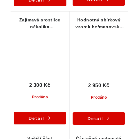
Zajímavá srostlice
Hodnotný sbírkový
několika
vzorek heřmanovské
heřmanovských koulí
koule s velikým
s odkrytými jádry
odkrytým jádrem
2 300 Kč
2 950 Kč
Prodáno
Prodáno
Detail
Detail
Vnější část
Částečně zachovalé