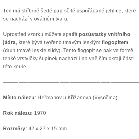
Poučení o právu na odstoupení od smlouvy
Ten má stříbrně šedé paprsčitě uspořádané jehlice, které
se nachází v oválném tvaru.
Uprostřed vzorku můžete spatřit
pozůstatky vnitřního
jádra
, které bývá tvořeno tmavým lesklým
flogopitem
(druh tmavé lesklé slídy). Tento flogopit se pak ve formě
tenké vrstvičky šupinek nachází i na vnějším okraji části
této koule.
——————————————————————————
Místo nálezu:
Heřmanov u Křižanova (Vysočina)
Rok nálezu:
1970
Rozměry:
42 x 27 x 15 mm