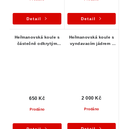
Detail
Detail
Heřmanovská koule s
Heřmanovská koule s
částečně odkrytým
vyndavacím jádrem -
jádrem - Heřmanov u
zajímavost
Křižanova
2 000 Kč
650 Kč
Prodáno
Prodáno
Detail
Detail