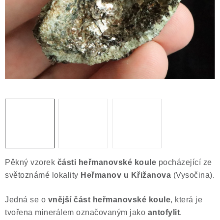
ČLÁNKY
NALEZIŠTĚ
NÁŠ PŘÍBĚH
VIDEOGALERIE
KONTAKT
MISTROVSKÉ KRYSTALY
Obchodní podmínky
Puncovní značky
Pěkný vzorek
části heřmanovské koule
pocházející ze
Ochrana osobních údajů
světoznámé lokality
Heřmanov u Křižanova
(Vysočina).
Výkup minerálů a drahých kamenů
Jedná se o
vnější část heřmanovské koule
, která je
Formulář pro uplatnění reklamace
tvořena minerálem označovaným jako
antofylit
.
Formulář pro odstoupení od smlouvy