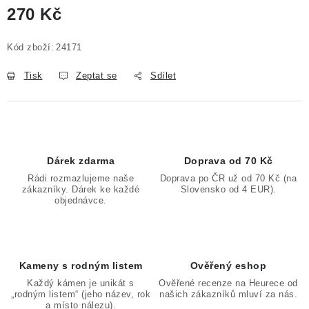
270 Kč
Měrná cena:
Kód zboží:
24171
Tisk
Zeptat se
Sdílet
Dárek zdarma
Doprava od 70 Kč
Rádi rozmazlujeme naše
Doprava po ČR už od 70 Kč (na
zákazníky. Dárek ke každé
Slovensko od 4 EUR).
objednávce.
Kameny s rodným listem
Ověřený eshop
Každý kámen je unikát s
Ověřené recenze na Heurece od
„rodným listem“ (jeho název, rok
našich zákazníků mluví za nás.
a místo nálezu).