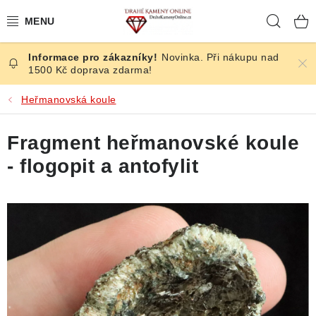
Přejít
Hleda
na
obsah
Novinka. Při nákupu nad
ČESKÉ KAMENY
1500 Kč doprava zdarma!
ŠPERKY
Heřmanovská koule
KAMENY ZE SVĚTA
Fragment heřmanovské koule
- flogopit a antofylit
BROUŠENÉ
SLEVY
ÚČINKY
KRYSTALY