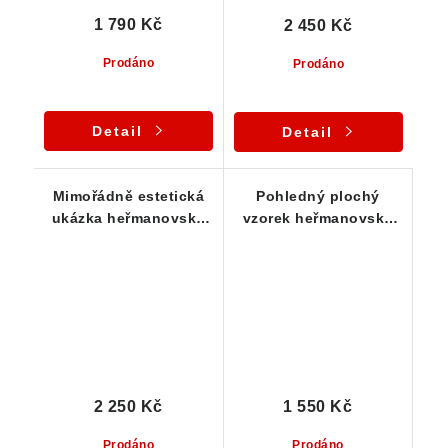
1 790 Kč
2 450 Kč
Prodáno
Prodáno
Detail
Detail
Mimořádně estetická
Pohledný plochý
ukázka heřmanovské
vzorek heřmanovské
koule s částečně
koule s odkrytým
odkrytým jádrem
jádrem
2 250 Kč
1 550 Kč
Prodáno
Prodáno