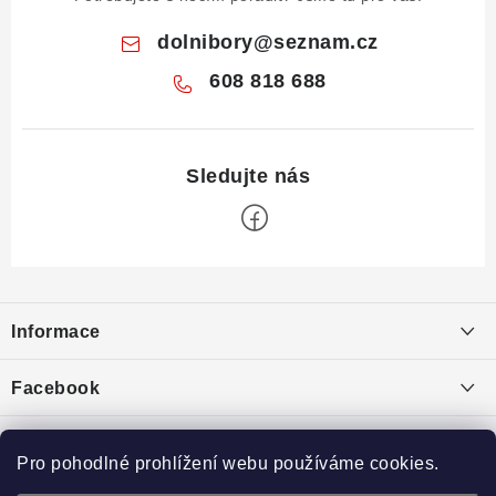
dolnibory
@
seznam.cz
608 818 688
Z
á
Informace
p
a
Obchodní podmínky
Facebook
t
Puncovní značky
í
Ochrana osobních údajů
Pro pohodlné prohlížení webu používáme cookies.
Toplist