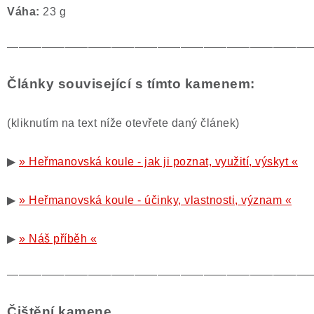
Váha:
23 g
——————————————————————————
Články související s tímto kamenem:
(kliknutím na text níže otevřete daný článek)
▶
» Heřmanovská koule - jak ji poznat, využití, výskyt «
▶
» Heřmanovská koule - účinky, vlastnosti, význam «
▶
» Náš příběh «
——————————————————————————
Čištění kamene