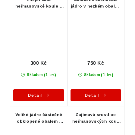
heřmanovské koule s
jádro v hezkém obalu -
pozůstatky vnitřního
Heřmanovská koule
járda
300 Kč
750 Kč
(1 ks)
(1 ks)
Skladem
Skladem
Detail
Detail
Veliké jádro částečně
Zajímavá srostlice
obklopené obalem -
heřmanovských koulí
Heřmanovská koule
s jedním výrazněji
odkrytým jádrem