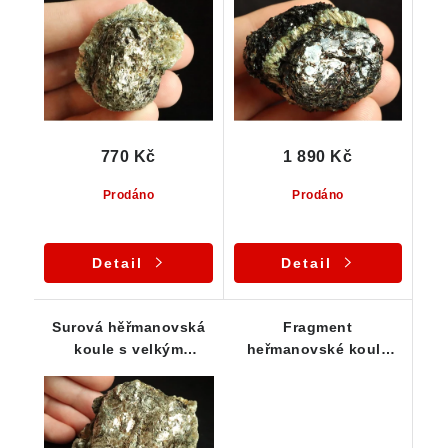
jádrem
770 Kč
1 890 Kč
Prodáno
Prodáno
Detail
Detail
Surová hěřmanovská
Fragment
koule s velkým
heřmanovské koule
výrazně odkrytým
obsahující jádro i část
jádrem
vnějšího obalu