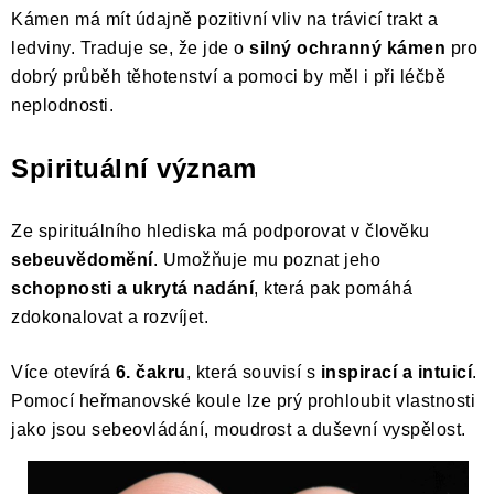
Kámen má mít údajně pozitivní vliv na trávicí trakt a
Poučení o právu na odstoupení od smlouvy
ledviny. Traduje se, že jde o
silný ochranný kámen
pro
dobrý průběh těhotenství a pomoci by měl i při léčbě
neplodnosti.
Spirituální význam
Ze spirituálního hlediska má podporovat v člověku
sebeuvědomění
. Umožňuje mu poznat jeho
schopnosti a ukrytá nadání
, která pak pomáhá
zdokonalovat a rozvíjet.
Více otevírá
6. čakru
, která souvisí s
inspirací a intuicí
.
Pomocí heřmanovské koule lze prý prohloubit vlastnosti
jako jsou sebeovládání, moudrost a duševní vyspělost.