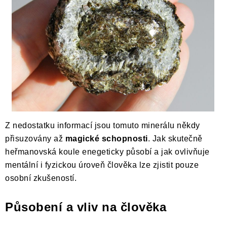
ČLÁNKY
NALEZIŠTĚ
NÁŠ PŘÍBĚH
VIDEOGALERIE
KONTAKT
Z nedostatku informací jsou tomuto minerálu někdy
MISTROVSKÉ KRYSTALY
přisuzovány až
magické schopnosti
. Jak skutečně
heřmanovská koule enegeticky působí a jak ovlivňuje
Obchodní podmínky
Puncovní značky
mentální i fyzickou úroveň člověka lze zjistit pouze
Ochrana osobních údajů
osobní zkušeností.
Výkup minerálů a drahých kamenů
Působení a vliv na člověka
Formulář pro uplatnění reklamace
Formulář pro odstoupení od smlouvy