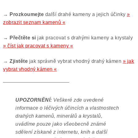
→ Prozkoumejte
další drahé kameny a jejich účinky
»
zobrazit seznam kamenů «
→ Přečtěte si
jak pracovat s drahými kameny a krystaly
» číst jak pracovat s kameny «
→ Zjistěte
jak správně vybrat vhodný drahý kámen
» jak
vybrat vhodný kámen «
‾‾‾‾‾‾‾‾‾‾‾‾‾‾‾‾‾‾‾‾‾‾‾‾‾‾‾‾‾‾‾‾‾‾‾‾‾‾‾
UPOZORNĚNÍ:
Veškeré zde uvedené
informace o léčivých účincích a vlastnostech
drahých kamenů, minerálů a krystalů,
uvádíme pouze jako všeobecně známé
sdělení získané z internetu, knih a další