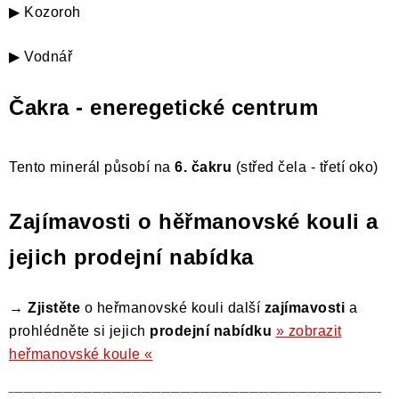
▶ Kozoroh
▶ Vodnář
Čakra - eneregetické centrum
Tento minerál působí na
6. čakru
(střed čela - třetí oko)
Zajímavosti o hěřmanovské kouli a
jejich prodejní nabídka
→ Zjistěte
o heřmanovské kouli další
zajímavosti
a
prohlédněte si jejich
prodejní nabídku
» zobrazit
heřmanovské koule «
‾‾‾‾‾‾‾‾‾‾‾‾‾‾‾‾‾‾‾‾‾‾‾‾‾‾‾‾‾‾‾‾‾‾‾‾‾‾‾‾‾‾‾‾‾‾‾‾‾‾‾‾‾‾‾‾‾‾‾‾‾‾‾‾‾‾‾‾‾‾‾‾‾‾‾‾