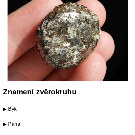
Znamení zvěrokruhu
▶ Býk
▶ Pana