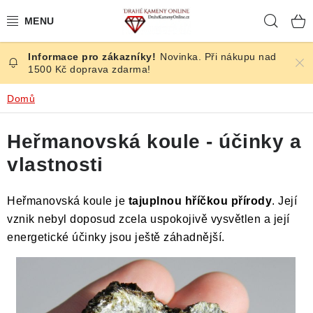
Přejít
Hleda
na
obsah
Novinka. Při nákupu nad
ČESKÉ KAMENY
1500 Kč doprava zdarma!
ŠPERKY
Domů
KAMENY ZE SVĚTA
Heřmanovská koule - účinky a
vlastnosti
BROUŠENÉ
Heřmanovská koule je
tajuplnou hříčkou přírody
. Její
SLEVY
vznik nebyl doposud zcela uspokojivě vysvětlen a její
energetické účinky jsou ještě záhadnější.
ÚČINKY
KRYSTALY