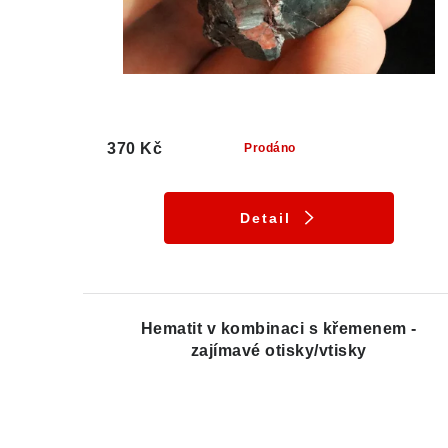
370 Kč
Prodáno
Detail
Hematit v kombinaci s křemenem -
zajímavé otisky/vtisky