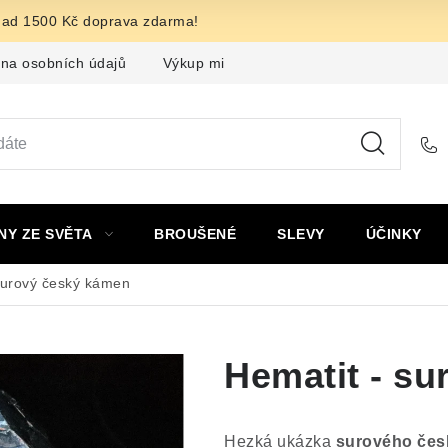
nad 1500 Kč doprava zdarma!
na osobních údajů
Výkup minerálů a drahých kamenů
F
NY ZE SVĚTA
BROUŠENÉ
SLEVY
ÚČINKY
surový český kámen
Hematit - s
Hezká ukázka
surového čes