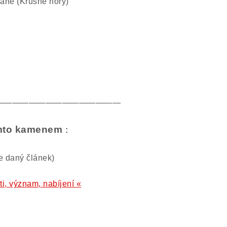
aně (Krušné hory)
———————————————
tímto kamenem
:
te daný článek)
ti, význam, nabíjení «