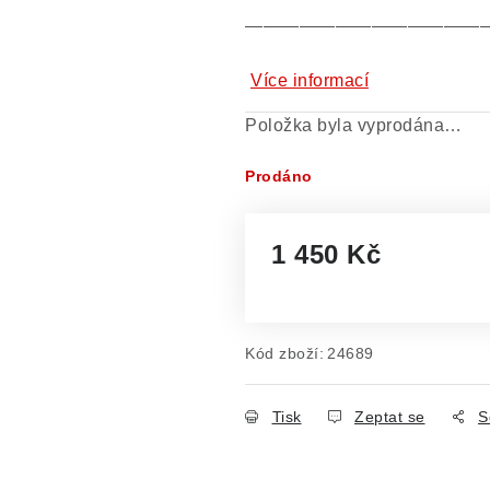
—————————————
Více informací
Položka byla vyprodána…
Prodáno
1 450 Kč
Měrná cena:
Kód zboží:
24689
Tisk
Zeptat se
S