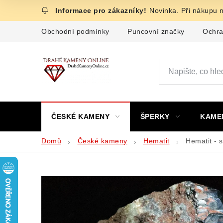
Přejít
Novinka. Při nákupu 
na
obsah
Obchodní podmínky
Puncovní značky
Ochra
ČESKÉ KAMENY
ŠPERKY
KAME
Domů
České kameny
Hematit
Hematit - 