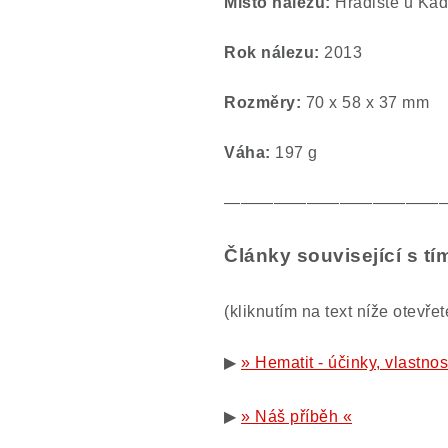
Místo nálezu:
Hradiště u Kad
Rok nálezu:
2013
Rozměry:
70 x 58 x 37 mm
Váha:
197 g
—————————————
Články související s 
(kliknutím na text níže otevře
▶
» Hematit - účinky, vlastnos
▶
» Náš příběh «