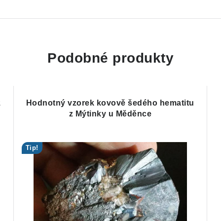
Podobné produkty
z
Hodnotný vzorek kovově šedého hematitu
z Mýtinky u Měděnce
Tip!