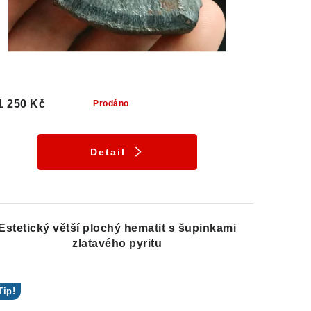
1 250 Kč
Prodáno
Detail
Estetický větší plochý hematit s šupinkami
zlatavého pyritu
Tip!