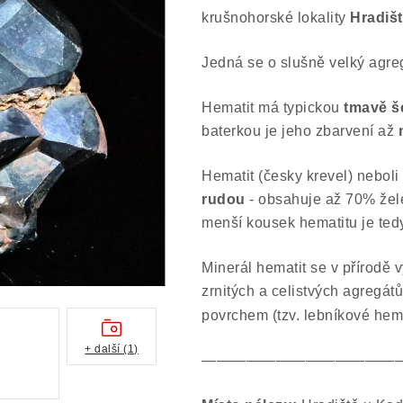
krušnohorské lokality
Hradiš
Jedná se o slušně velký agre
Hematit má typickou
tmavě š
baterkou je jeho zbarvení až
Hematit (česky krevel) neboli 
rudou
- obsahuje až 70% žele
menší kousek hematitu je ted
Minerál hematit se v přírodě 
zrnitých a celistvých agregátů
povrchem (tzv. lebníkové hem
+ další (1)
—————————————