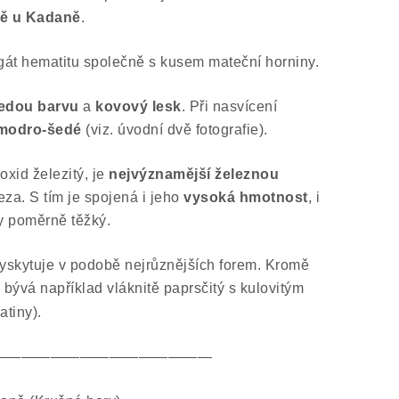
tě u Kadaně
.
gát hematitu společně s kusem mateční horniny.
edou barvu
a
kovový lesk
. Při nasvícení
modro-šedé
(viz. úvodní dvě fotografie).
oxid železitý, je
nejvýznamější železnou
za. S tím je spojená i jeho
vysoká hmotnost
, i
y poměrně těžký.
vyskytuje v podobě nejrůznějších forem. Kromě
 bývá například vláknitě paprsčitý s kulovitým
atiny).
———————————————