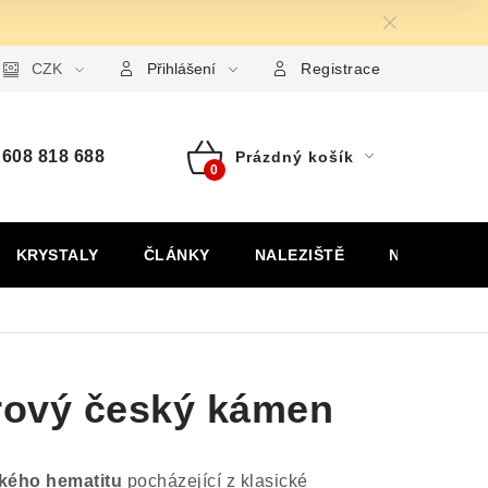
ormulář pro uplatnění reklamace
CZK
Formulář pro odstoupení od
Přihlášení
Registrace
608 818 688
Prázdný košík
Nákupní
košík
KRYSTALY
ČLÁNKY
NALEZIŠTĚ
NÁŠ PŘÍBĚH
urový český kámen
kého hematitu
pocházející z klasické