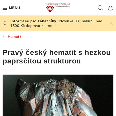
Přejít
Hleda
na
obsah
Novinka. Při nákupu nad
ČESKÉ KAMENY
1500 Kč doprava zdarma!
ŠPERKY
Hematit
KAMENY ZE SVĚTA
Pravý český hematit s hezkou
paprsčitou strukturou
BROUŠENÉ
SLEVY
ÚČINKY
KRYSTALY