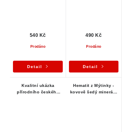
540 Kč
490 Kč
Prodáno
Prodáno
Detail
Detail
Kvalitní ukázka
Hematit z Mýtinky -
přírodního českého
kovově šedý minerál -
hematitu
51 g