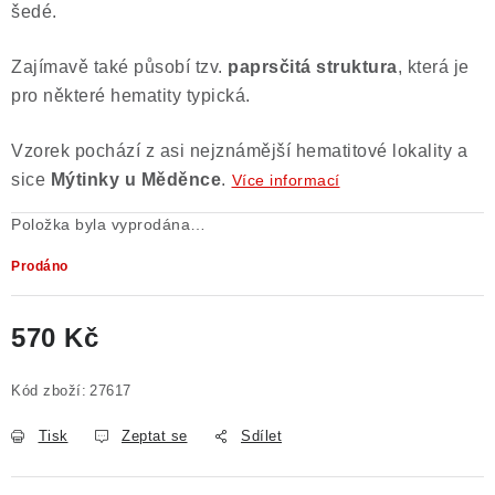
šedé.
Poučení o právu na odstoupení od smlouvy
Zajímavě také působí tzv.
paprsčitá struktura
, která je
pro některé hematity typická.
Vzorek pochází z asi nejznámější hematitové lokality a
sice
Mýtinky u Měděnce
.
Více informací
Položka byla vyprodána…
Prodáno
570 Kč
Měrná cena:
Kód zboží:
27617
Tisk
Zeptat se
Sdílet