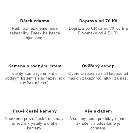
Dárek zdarma
Doprava od 70 Kč
Rádi rozmazlujeme naše
Doprava po ČR už od 70 Kč (na
zákazníky. Dárek ke každé
Slovensko od 4 EUR).
objednávce.
Kameny s rodným listem
Ověřený eshop
Každý kámen je unikát s
Ověřené recenze na Heurece od
„rodným listem“ (jeho název, rok
našich zákazníků mluví za nás.
a místo nálezu).
Pravé české kameny
Vše skladem
Nabízíme pravé české minerály,
Všechny naše produkty máme
přírodní krystaly a drahé
skladem a odesíláme je
kameny.
obratem.