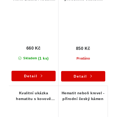
hory - 109 g
hematitu - Mýtinka -
114 g
660 Kč
850 Kč
(1 ks)
Skladem
Prodáno
Detail
Detail
Kvalitní ukázka
Hematit neboli krevel -
hematitu s kovově
přírodní český kámen
šedou barvou a
leskem