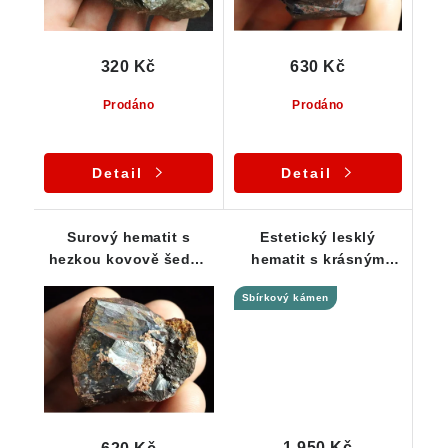
320 Kč
630 Kč
Prodáno
Prodáno
Detail
Detail
Surový hematit s
Estetický lesklý
hezkou kovově šedou
hematit s krásným
barvou - Mýtinka - 63 g
bublinatým povrchem -
Sbírkový kámen
126 g
1 950 Kč