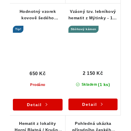
Hodnotný vzorek
Vzácný tzv. lebníkový
kovově šedého
hematit z Mýtinky - 152
hematitu z Mýtinky u
g
Tip!
Sbírkový kámen
Měděnce
2 150 Kč
650 Kč
(1 ks)
Skladem
Prodáno
Detail
Detail
Hematit z lokality
Pohledná ukázka
Horní Blatná / Krušné
přírodního českého