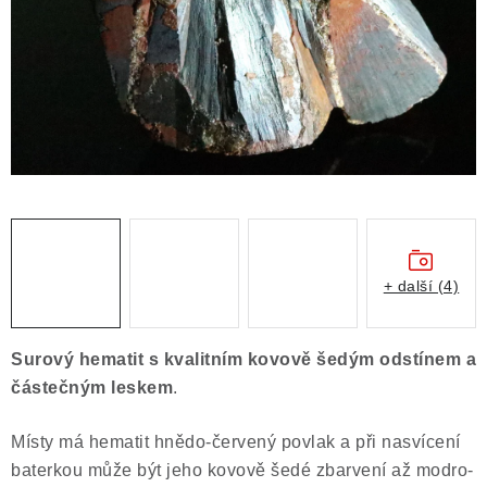
ČLÁNKY
NALEZIŠTĚ
NÁŠ PŘÍBĚH
VIDEOGALERIE
KONTAKT
MISTROVSKÉ KRYSTALY
+ další (4)
Obchodní podmínky
Puncovní značky
Surový hematit s kvalitním kovově šedým odstínem a
Ochrana osobních údajů
částečným leskem
.
Výkup minerálů a drahých kamenů
Místy má hematit hnědo-červený povlak a při nasvícení
Formulář pro uplatnění reklamace
baterkou může být jeho kovově šedé zbarvení až modro-
Formulář pro odstoupení od smlouvy