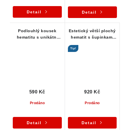
Detail
Detail
Podlouhlý kousek
Estetický větší plochý
hematitu s unikátní
hematit s šupinkami
výplní křemene
zlatavého pyritu
Tip!
590 Kč
920 Kč
Prodáno
Prodáno
Detail
Detail