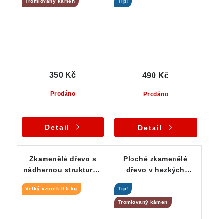
Tromlovaný kámen
Tip!
tromlovaný kamínek
povrchem
350 Kč
490 Kč
Prodáno
Prodáno
Detail
Detail
Zkamenělé dřevo s
Ploché zkamenělé
nádhernou strukturou
dřevo v hezkých
a zemitými barvami
barevných odstínech
Velký vzorek 0,5 kg
Tip!
Tromlovaný kámen