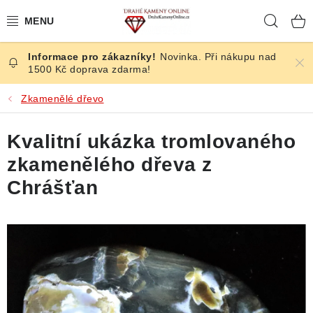
Přejít
Hleda
na
obsah
Novinka. Při nákupu nad
ČESKÉ KAMENY
1500 Kč doprava zdarma!
ŠPERKY
Zkamenělé dřevo
KAMENY ZE SVĚTA
Kvalitní ukázka tromlovaného
zkamenělého dřeva z
BROUŠENÉ
Chrášťan
SLEVY
ÚČINKY
KRYSTALY