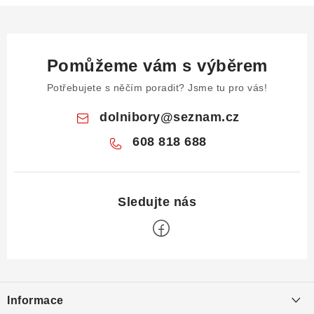
Pomůžeme vám s výběrem
Potřebujete s něčím poradit? Jsme tu pro vás!
dolnibory
@
seznam.cz
608 818 688
Z
á
Informace
p