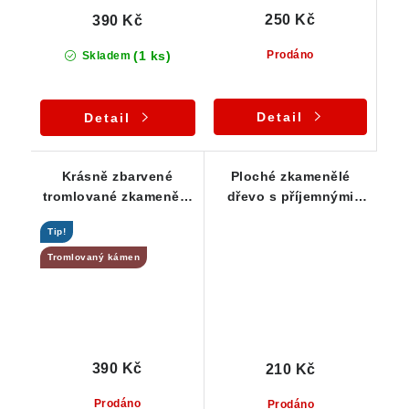
250 Kč
390 Kč
(1 ks)
Prodáno
Skladem
Detail
Detail
Krásně zbarvené
Ploché zkamenělé
tromlované zkamenělé
dřevo s příjemnými
dřevo z Čech
zemitými barvami
Tip!
Tromlovaný kámen
390 Kč
210 Kč
Prodáno
Prodáno