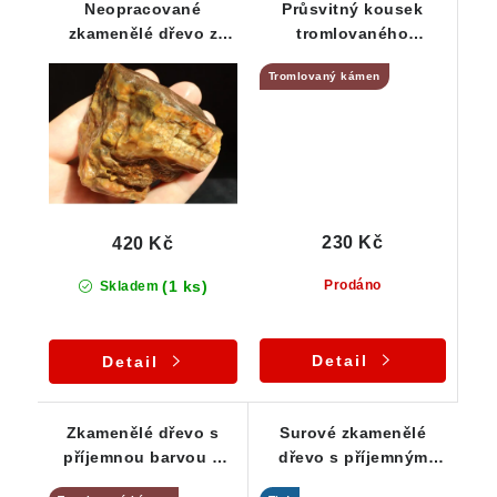
Neopracované
Průsvitný kousek
zkamenělé dřevo z
tromlovaného
českého naleziště Líně
zkamenělého dřeva z
Tromlovaný kámen
u Plzně
ČR
230 Kč
420 Kč
(1 ks)
Prodáno
Skladem
Detail
Detail
Zkamenělé dřevo s
Surové zkamenělé
příjemnou barvou a
dřevo s příjemným
zajímavou kresbou -
lehce ohlazeným