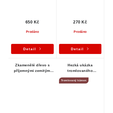
650 Kč
270 Kč
Prodáno
Prodáno
Detail
Detail
Zkamenělé dřevo s
Hezká ukázka
příjemnými zemitými
tromlovaného
barvami
zkamenělého dřeva
Tromlovaný kámen