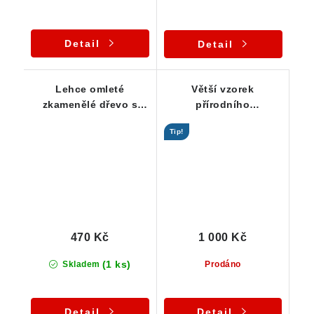
Detail
Detail
Lehce omleté
Větší vzorek
zkamenělé dřevo s
přírodního
hezkou hnědou
zkamenělého dřeva z
Tip!
barvou
Líně u Plzně
470 Kč
1 000 Kč
(1 ks)
Skladem
Prodáno
Detail
Detail