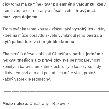
díky tomu má kamínek
tvar příjemného valounku
, který
Poučení o právu na odstoupení od smlouvy
nemá žádné ostré hrany a působí velmi
hravým až
mazlivým dojmem
.
Tromlováním tento kousek získal také
vysoký lesk
, díky
kterému může opravdu skvěle vyniknout jeho
pestrá a
sytá paleta barev
či
originální kresba
.
Zkamenělá dřeva z oblasti Chrášťany
patří k jedněm z
nejkvalitnějších
a to právě díky své pestrobarevnosti
zemitých barev a unikátní kresbě. Tyto kousky se tedy
nikdy neomrzí a to ani pokud jich máte více, protože
každý vzorek je jedinečný.
——————————————————————————
Místo nálezu:
Chrášťany - Rakovník