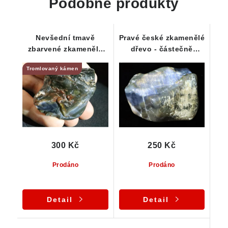
Podobné produkty
Nevšední tmavě
Pravé české zkamenělé
zbarvené zkamenělé
dřevo - částečně
dřevo z ČR
průsvitný kamínek
Tromlovaný kámen
300 Kč
250 Kč
Prodáno
Prodáno
Detail
Detail