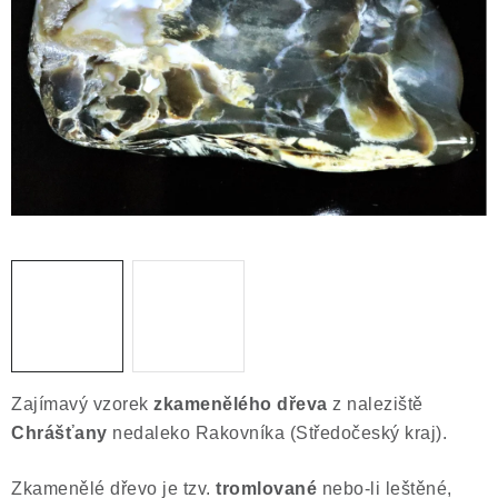
ČLÁNKY
NALEZIŠTĚ
NÁŠ PŘÍBĚH
VIDEOGALERIE
KONTAKT
MISTROVSKÉ KRYSTALY
Obchodní podmínky
Puncovní značky
Ochrana osobních údajů
Zajímavý vzorek
zkamenělého dřeva
z naleziště
Výkup minerálů a drahých kamenů
Chrášťany
nedaleko Rakovníka (Středočeský kraj).
Formulář pro uplatnění reklamace
Zkamenělé dřevo je tzv.
tromlované
nebo-li leštěné,
Formulář pro odstoupení od smlouvy