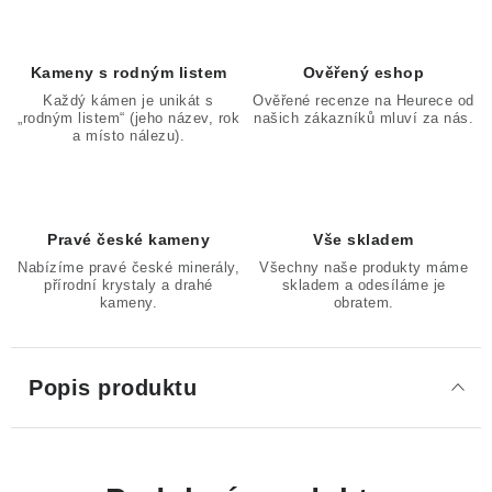
Kameny s rodným listem
Ověřený eshop
Každý kámen je unikát s
Ověřené recenze na Heurece od
„rodným listem“ (jeho název, rok
našich zákazníků mluví za nás.
a místo nálezu).
Pravé české kameny
Vše skladem
Nabízíme pravé české minerály,
Všechny naše produkty máme
přírodní krystaly a drahé
skladem a odesíláme je
kameny.
obratem.
Popis produktu