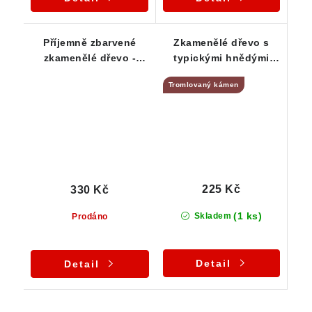
Příjemně zbarvené
Zkamenělé dřevo s
zkamenělé dřevo -
typickými hnědými
tromlovaný kamínek
odstíny
Tromlovaný kámen
225 Kč
330 Kč
(1 ks)
Skladem
Prodáno
Detail
Detail