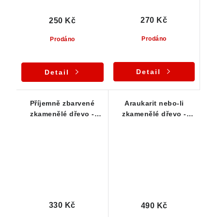
270 Kč
250 Kč
Prodáno
Prodáno
Detail
Detail
Příjemně zbarvené
Araukarit nebo-li
zkamenělé dřevo -
zkamenělé dřevo -
tromlovaný kamínek
surový český kámen
330 Kč
490 Kč