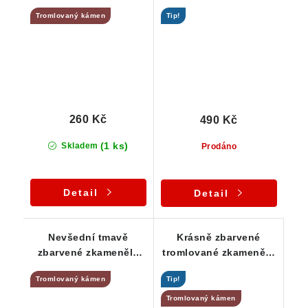
barvami
lehce ohlazeným
Tromlovaný kámen
Tip!
povrchem
260 Kč
490 Kč
(1 ks)
Skladem
Prodáno
Detail
Detail
Nevšední tmavě
Krásně zbarvené
zbarvené zkamenělé
tromlované zkamenělé
dřevo z ČR
dřevo z Čech
Tromlovaný kámen
Tip!
Tromlovaný kámen