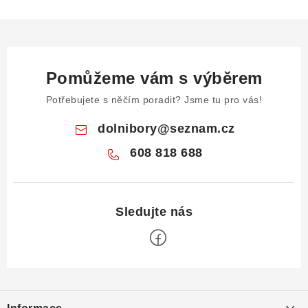
Pomůžeme vám s výběrem
Potřebujete s něčím poradit? Jsme tu pro vás!
dolnibory
@
seznam.cz
608 818 688
Z
á