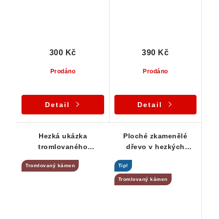
300 Kč
390 Kč
Prodáno
Prodáno
Detail
Detail
Hezká ukázka
Ploché zkamenělé
tromlovaného
dřevo v hezkých
zkamenělého dřeva
barevných odstínech
Tromlovaný kámen
Tip!
Tromlovaný kámen