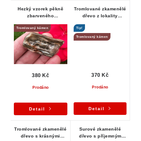
Hezký vzorek pěkně
Tromlované zkamenělé
zbarveného
dřevo z lokality
tromlovaného
Chrášťany
Tromlovaný kámen
Tip!
zkamenělého dřeva
Tromlovaný kámen
370 Kč
380 Kč
Prodáno
Prodáno
Detail
Detail
Tromlované zkamenělé
Surové zkamenělé
dřevo s krásnými
dřevo s příjemným