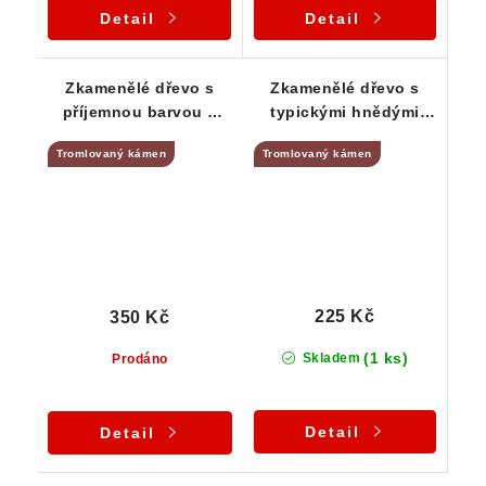
Detail
Detail
Zkamenělé dřevo s
Zkamenělé dřevo s
příjemnou barvou a
typickými hnědými
zajímavou kresbou -
odstíny
Tromlovaný kámen
Tromlovaný kámen
tromlovaný kamínek
225 Kč
350 Kč
(1 ks)
Skladem
Prodáno
Detail
Detail