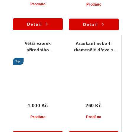
Prodáno
Prodáno
Detail
Detail
Větší vzorek
Araukarit nebo-li
přírodního
zkamenělé dřevo s
zkamenělého dřeva z
příjemnými zemitými
Tip!
Líně u Plzně
barvami
1 000 Kč
260 Kč
Prodáno
Prodáno