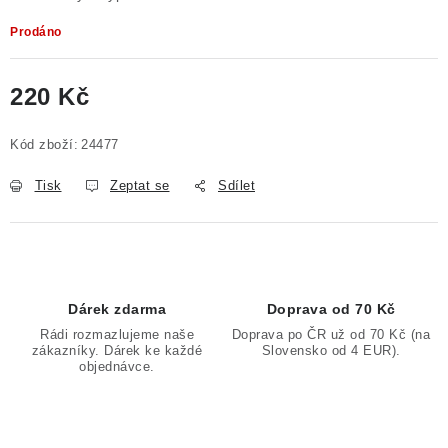
Poučení o právu na odstoupení od smlouvy
Prodáno
220 Kč
Měrná cena:
Kód zboží:
24477
Tisk
Zeptat se
Sdílet
Dárek zdarma
Doprava od 70 Kč
Rádi rozmazlujeme naše
Doprava po ČR už od 70 Kč (na
zákazníky. Dárek ke každé
Slovensko od 4 EUR).
objednávce.