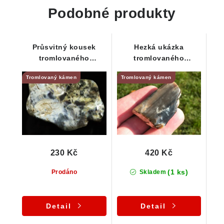
Podobné produkty
Průsvitný kousek
Hezká ukázka
tromlovaného
tromlovaného
zkamenělého dřeva z
zkamenělého dřeva z
Tromlovaný kámen
Tromlovaný kámen
ČR
lokality Chrášťany
230 Kč
420 Kč
(1 ks)
Prodáno
Skladem
Detail
Detail