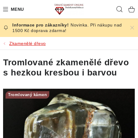
Přejít
Hleda
na
obsah
Novinka. Při nákupu nad
ČESKÉ KAMENY
1500 Kč doprava zdarma!
ŠPERKY
Zkamenělé dřevo
KAMENY ZE SVĚTA
Tromlované zkamenělé dřevo
s hezkou kresbou i barvou
BROUŠENÉ
SLEVY
Tromlovaný kámen
ÚČINKY
KRYSTALY