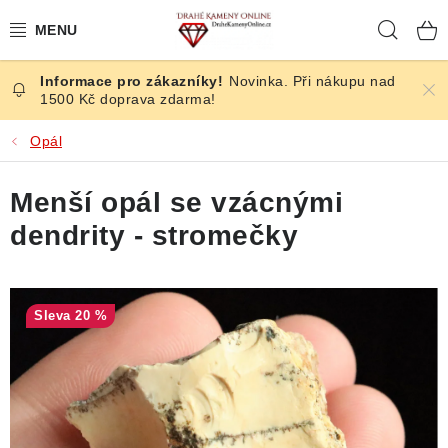
Přejít
Hleda
na
obsah
Novinka. Při nákupu nad
ČESKÉ KAMENY
1500 Kč doprava zdarma!
ŠPERKY
Opál
KAMENY ZE SVĚTA
Menší opál se vzácnými
dendrity - stromečky
BROUŠENÉ
SLEVY
20 %
ÚČINKY
KRYSTALY