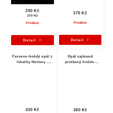
250 Kč
370 Kč
370 Kč
Prodáno
Prodáno
Detail
Detail
Červeno-hnědý opál z
Opál zajímavě
lokality Herlany -
protkaný hnědo-
Slovensko
oranžovým limonitem
430 Kč
260 Kč