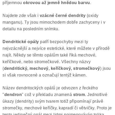
příjemnou
okrovou až jemně hnědou barvu
.
Poučení o právu na odstoupení od smlouvy
Najdete zde však i
vzácné černé dendrity
(oxidy
manganu).
Ty jsou mimochodem dobře zachyceny i v
detailu na posledním snímku.
Dendritické opály
patří bezpochyby mezi ty
nejvzácnější a nejvíce estetické, které můžete v přírodě
najít. Někdy se těmto opálům také říká mechové,
keříčkové, nebo stromečkové. Všechny názvy
(
dendritický, mechový, keříčkový, stromečkový
) jsou
si však rovnocené a označují tentýž kámen.
Název dendritockých opálů je odvozen z řeckého
"
dendron
" což v překladu znamená
strom
. Jednotlivé
úkazy (dendrity) svým tvarem totiž připomínají právě
stromečky, mechové keříčky, kapradí či větvičky. Proto je
tento jedinečný opál mezi lidmi pojmenováván tolika