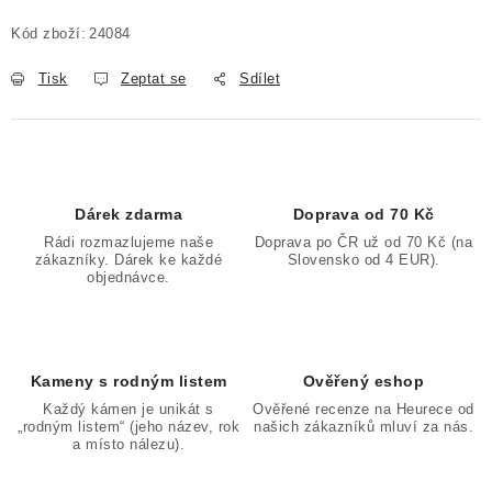
Měrná cena:
Kód zboží:
24084
Tisk
Zeptat se
Sdílet
Dárek zdarma
Doprava od 70 Kč
Rádi rozmazlujeme naše
Doprava po ČR už od 70 Kč (na
zákazníky. Dárek ke každé
Slovensko od 4 EUR).
objednávce.
Kameny s rodným listem
Ověřený eshop
Každý kámen je unikát s
Ověřené recenze na Heurece od
„rodným listem“ (jeho název, rok
našich zákazníků mluví za nás.
a místo nálezu).