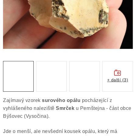
ČLÁNKY
NALEZIŠTĚ
NÁŠ PŘÍBĚH
VIDEOGALERIE
KONTAKT
MISTROVSKÉ KRYSTALY
+ další (3)
Obchodní podmínky
Puncovní značky
Zajímavý vzorek
surového
opálu
pocházející z
Ochrana osobních údajů
vyhlášeného naleziště
Smrček
u Pernštejna - část obce
Výkup minerálů a drahých kamenů
Býšovec (Vysočina).
Formulář pro uplatnění reklamace
Jde o menší, ale nevšední kousek opálu, který má
Formulář pro odstoupení od smlouvy