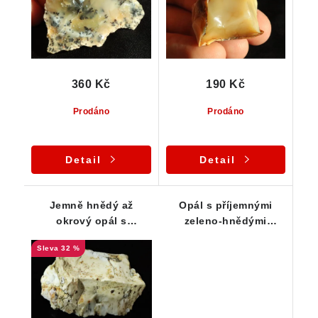
360 Kč
190 Kč
Prodáno
Prodáno
Detail
Detail
Jemně hnědý až
Opál s příjemnými
okrový opál s
zeleno-hnědými
drobnými dendrity
odstíny - Náměšť nad
32 %
Oslavou