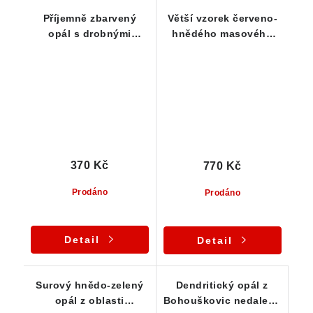
Příjemně zbarvený
Větší vzorek červeno-
opál s drobnými
hnědého masového
dendrity
opálu ze Slovenska
370 Kč
770 Kč
Prodáno
Prodáno
Detail
Detail
Surový hnědo-zelený
Dendritický opál z
opál z oblasti
Bohouškovic nedaleko