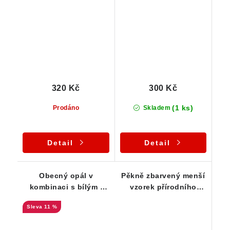
Vysočiny
Křemže
320 Kč
300 Kč
(1 ks)
Prodáno
Skladem
Detail
Detail
Obecný opál v
Pěkně zbarvený menší
kombinaci s bílým -
vzorek přírodního
Lokalita Smrček
českého opálu
11 %