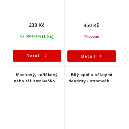
230 Kč
450 Kč
(1 ks)
Skladem
Prodáno
Detail
Detail
Mechový, keříčkový
Bílý opál s pěknými
nebo též stromečkový
dendrity / stromečky -
opál z Bohouškovic
ČR