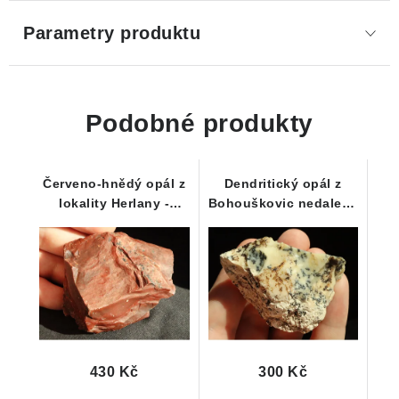
Parametry produktu
Podobné produkty
Červeno-hnědý opál z
Dendritický opál z
lokality Herlany -
Bohouškovic nedaleko
Slovensko
Křemže
430 Kč
300 Kč