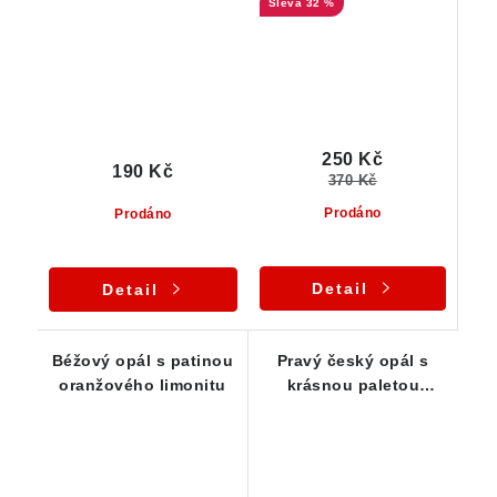
32 %
250 Kč
190 Kč
370 Kč
Prodáno
Prodáno
Detail
Detail
Béžový opál s patinou
Pravý český opál s
oranžového limonitu
krásnou paletou
zelených odstínů