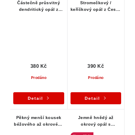
Částečně průsvitný
Stromečkový /
dendritický opál z
keříčkový opál z České
jižních Čech
Republiky
380 Kč
390 Kč
Prodáno
Prodáno
Detail
Detail
Pěkný menší kousek
Jemně hnědý až
béžového až okrového
okrový opál s
opálu
drobnými dendrity