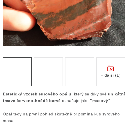
ČLÁNKY
NALEZIŠTĚ
NÁŠ PŘÍBĚH
VIDEOGALERIE
KONTAKT
MISTROVSKÉ KRYSTALY
+ další (1)
Obchodní podmínky
Puncovní značky
Estetický vzorek surového opálu
, který se díky své
unikátní
Ochrana osobních údajů
tmavé červeno-hnědé barvě
označuje jako
"masový"
.
Výkup minerálů a drahých kamenů
Opál tedy na první pohled skutečně připomíná kus syrového
Formulář pro uplatnění reklamace
masa.
Formulář pro odstoupení od smlouvy