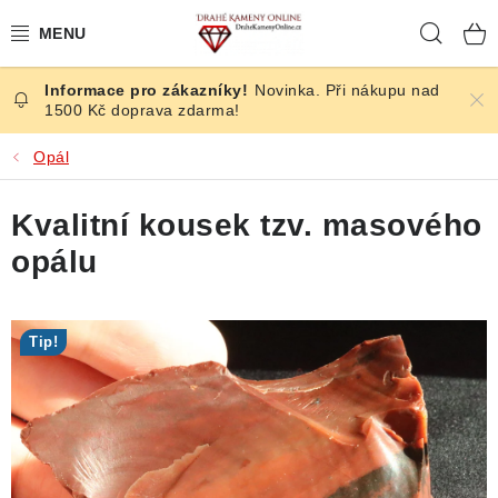
Přejít
Hleda
na
obsah
Novinka. Při nákupu nad
ČESKÉ KAMENY
1500 Kč doprava zdarma!
ŠPERKY
Opál
KAMENY ZE SVĚTA
Kvalitní kousek tzv. masového
opálu
BROUŠENÉ
SLEVY
Tip!
ÚČINKY
KRYSTALY