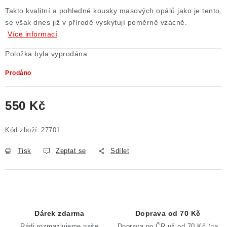
Takto kvalitní a pohledné kousky masových opálů jako je tento,
Poučení o právu na odstoupení od smlouvy
se však dnes již v přírodě vyskytují poměrně vzácně.
Více informací
Položka byla vyprodána…
Prodáno
550 Kč
Měrná cena:
Kód zboží:
27701
Tisk
Zeptat se
Sdílet
Dárek zdarma
Doprava od 70 Kč
Rádi rozmazlujeme naše
Doprava po ČR už od 70 Kč (na