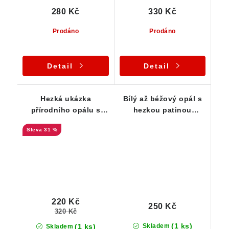
280 Kč
330 Kč
Prodáno
Prodáno
Detail
Detail
Hezká ukázka
Bílý až béžový opál s
přírodního opálu s
hezkou patinou
pěkným okrovým
oranžového limonitu
31 %
zbarvením
220 Kč
250 Kč
320 Kč
(1 ks)
(1 ks)
Skladem
Skladem