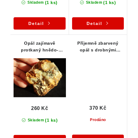
(1 ks)
(1 ks)
Skladem
Skladem
Detail
Detail
Opál zajímavě
Příjemně zbarvený
protkaný hnědo-
opál s drobnými
oranžovým limonitem
dendrity
370 Kč
260 Kč
(1 ks)
Prodáno
Skladem