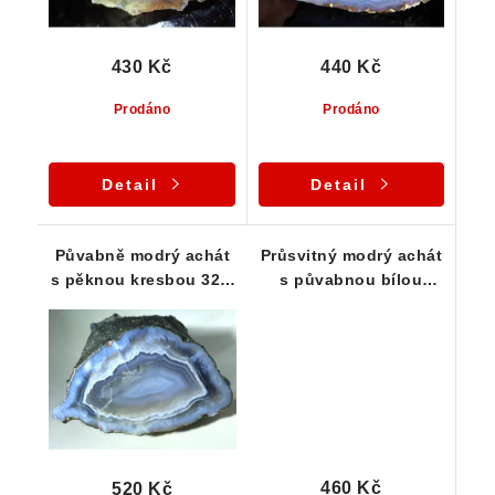
430 Kč
440 Kč
Prodáno
Prodáno
Detail
Detail
Půvabně modrý achát
Průsvitný modrý achát
s pěknou kresbou 32 x
s půvabnou bílou
20 x 24 mm
kresbou 31 x 24 x 21
mm
460 Kč
520 Kč