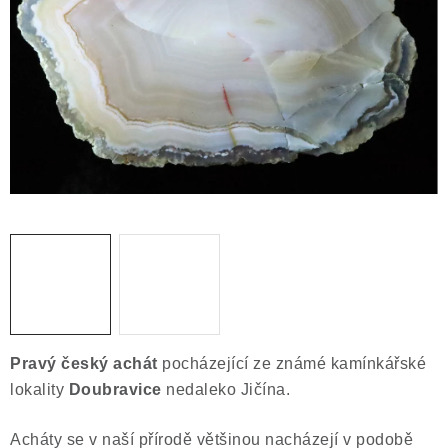
ČLÁNKY
NALEZIŠTĚ
NÁŠ PŘÍBĚH
VIDEOGALERIE
KONTAKT
MISTROVSKÉ KRYSTALY
Obchodní podmínky
Puncovní značky
Ochrana osobních údajů
Pravý český
achát
pocházející ze známé kamínkářské
Výkup minerálů a drahých kamenů
lokality
Doubravice
nedaleko Jičína.
Formulář pro uplatnění reklamace
Acháty se v naší přírodě většinou nacházejí v podobě
Formulář pro odstoupení od smlouvy