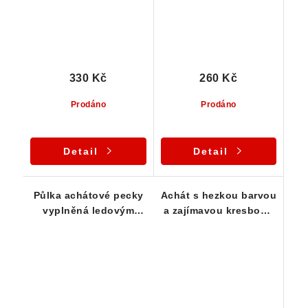
330 Kč
260 Kč
Prodáno
Prodáno
Detail
Detail
Půlka achátové pecky
Achát s hezkou barvou
vyplněná ledovým
a zajímavou kresbou -
křišťálem 34 x 20 x 17
Levín
mm