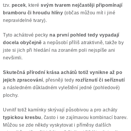
tzv.
pecek
, které
svým tvarem
nejčastěji připomínají
Poučení o právu na odstoupení od smlouvy
bramboru či hroudu hlíny
(občas můžou mít i jiné
nepravidelné tvary).
Tyto achátové pecky
na první pohled tedy vypadají
docela obyčejně
a nepůsobí příliš atraktivně, takže by
jste si jich při hledání na zoraném poli nejspíše ani
nevšimli.
Skutečná přírodní krása achátů totiž vynikne až po
jejich zpracování
, přesněji tedy
rozříznutí či seříznutí
a následném důkladném vyleštění jedné (pohledové)
plochy.
Uvnitř totiž kamínky skrývají působivou a pro acháty
typickou kresbu
, často i se zajímavou kombinací barev.
Můžou se zde někdy vyskytovat i příměsy dalších