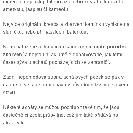
minerálů nejčastěji bílého až čirého křišťálu, fialového
ametystu, jaspisu či karneolu.
Nejvíce originální kresba a zbarvení kamínků vynikne na
sluníčku, nebo při nasvícení baterkou.
Námi nabízené acháty mají samozřejmě
čistě přírodní
zbarvení
a nejsou nijak uměle dobarvované, jak tomu
často bývá u achátů pocházejících ze zahraničí.
Zadní nepohledová strana achátových pecek se pak v
naprosté většině ponechává v původním tzv. nálezovém
stavu.
Některé acháty se můžou pochlubit také tím, že jsou
částečně či zcela průsvitné, což jim také přidává na
atraktivitě.