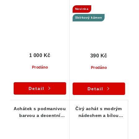
kvalitní vzorek
krustou
Novinka
Sbírkový kámen
1 000 Kč
390 Kč
Prodáno
Prodáno
Detail
Detail
Achátek s podmanivou
Čirý achát s modrým
barvou a decentní
nádechem a bílou
kresbou - Doubravice
kresbou