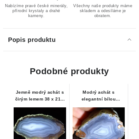
Nabízíme pravé české minerály,
Všechny naše produkty máme
přírodní krystaly a drahé
skladem a odesíláme je
kameny.
obratem.
Popis produktu
Podobné produkty
Jemně modrý achát s
Modrý achát s
čirým lemem 38 x 21 x
elegantní bílou
14 mm
kresbou 36 x 23 x 25
mm