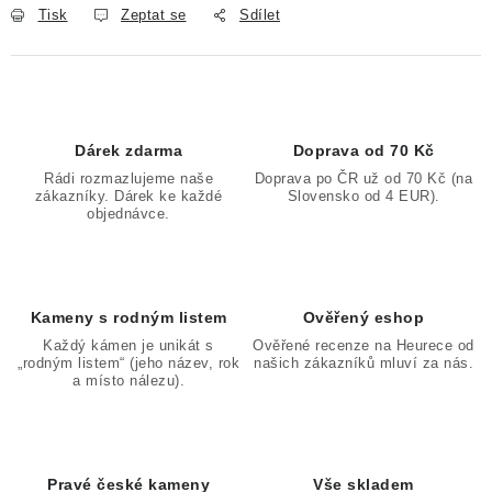
Tisk
Zeptat se
Sdílet
Dárek zdarma
Doprava od 70 Kč
Rádi rozmazlujeme naše
Doprava po ČR už od 70 Kč (na
zákazníky. Dárek ke každé
Slovensko od 4 EUR).
objednávce.
Kameny s rodným listem
Ověřený eshop
Každý kámen je unikát s
Ověřené recenze na Heurece od
„rodným listem“ (jeho název, rok
našich zákazníků mluví za nás.
a místo nálezu).
Pravé české kameny
Vše skladem