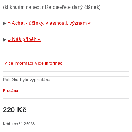
(kliknutím na text níže otevřete daný článek)
▶
» Achát - účinky, vlastnosti, význam «
▶
» Náš příběh «
——————————————————————————
Více informací
Více informací
Položka byla vyprodána…
Prodáno
220 Kč
Měrná cena:
Kód zboží:
25038