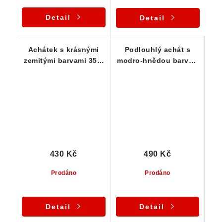
Detail
Detail
Achátek s krásnými
Podlouhlý achát s
zemitými barvami 35 x
modro-hnědou barvou
23 x 19 mm
68 x 21 x 15 mm
430 Kč
490 Kč
Prodáno
Prodáno
Detail
Detail