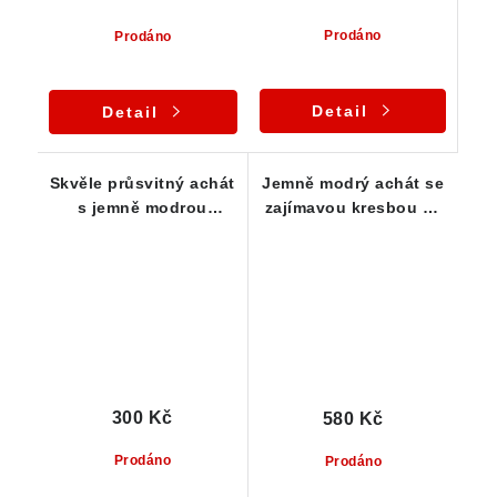
Prodáno
Prodáno
Detail
Detail
Skvěle průsvitný achát
Jemně modrý achát se
s jemně modrou
zajímavou kresbou 57
kresbou a křišťálovým
x 43 x 22 mm
středem
300 Kč
580 Kč
Prodáno
Prodáno