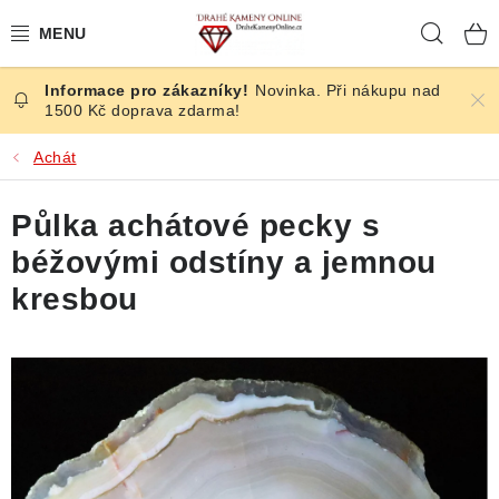
Přejít
Hleda
na
obsah
Novinka. Při nákupu nad
ČESKÉ KAMENY
1500 Kč doprava zdarma!
ŠPERKY
Achát
KAMENY ZE SVĚTA
Půlka achátové pecky s
béžovými odstíny a jemnou
BROUŠENÉ
kresbou
SLEVY
ÚČINKY
KRYSTALY