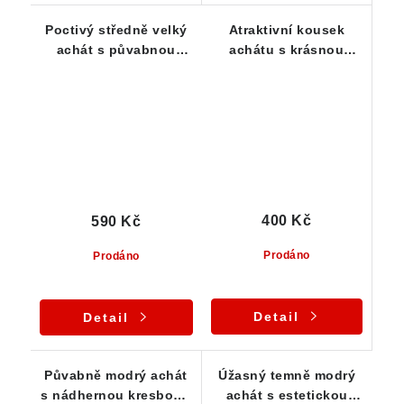
Poctivý středně velký
Atraktivní kousek
achát s půvabnou
achátu s krásnou
bílou kresbou
barvou i kresbou 26 x
27 x 11 mm
400 Kč
590 Kč
Prodáno
Prodáno
Detail
Detail
Půvabně modrý achát
Úžasný temně modrý
s nádhernou kresbou -
achát s estetickou