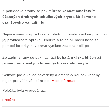
Poučení o právu na odstoupení od smlouvy
Z pohledové strany se pak můžete
kochat množstvím
úžasných drobných tabulkových krystalků červeno-
oranžového vanadinitu
.
Nejvíce samozřejmě krásna tohoto minerálu vynikne pokud si
jej prohlédnete opravdu zblízka a to na sluníčku nebo za
pomocí baterky, kdy barva vynikne zdaleka nejlépe.
Ze zadní strany se pak nachází
bohatá ukázka bílých až
jemně narůžovělých lupenitých krystalů barytu
.
Celkově jde o velice povedený a estetický kousek vhodný
nejen pro vášnivé sběratele.
Více informací
Položka byla vyprodána…
Prodáno