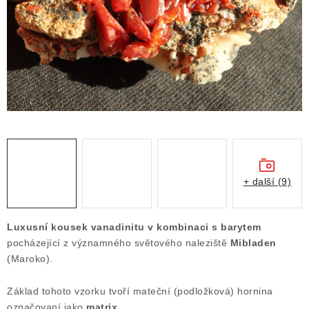
ČLÁNKY
NALEZIŠTĚ
NÁŠ PŘÍBĚH
VIDEOGALERIE
KONTAKT
MISTROVSKÉ KRYSTALY
+ další (9)
Obchodní podmínky
Puncovní značky
Luxusní kousek vanadinitu v kombinaci s barytem
Ochrana osobních údajů
pocházející z významného světového naleziště
Mibladen
(Maroko).
Výkup minerálů a drahých kamenů
Formulář pro uplatnění reklamace
Základ tohoto vzorku tvoří mateční (podložková) hornina
Formulář pro odstoupení od smlouvy
označovaní jako
matrix
.