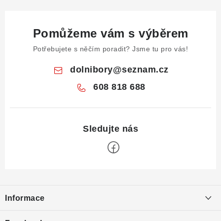
Pomůžeme vám s výběrem
Potřebujete s něčím poradit? Jsme tu pro vás!
dolnibory
@
seznam.cz
608 818 688
Z
á
Informace
p
a
Obchodní podmínky