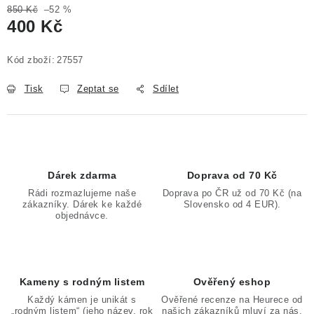
850 Kč
–52 %
400 Kč
Měrná cena:
Kód zboží:
27557
Tisk
Zeptat se
Sdílet
Dárek zdarma
Doprava od 70 Kč
Rádi rozmazlujeme naše
Doprava po ČR už od 70 Kč (na
zákazníky. Dárek ke každé
Slovensko od 4 EUR).
objednávce.
Kameny s rodným listem
Ověřený eshop
Každý kámen je unikát s
Ověřené recenze na Heurece od
„rodným listem“ (jeho název, rok
našich zákazníků mluví za nás.