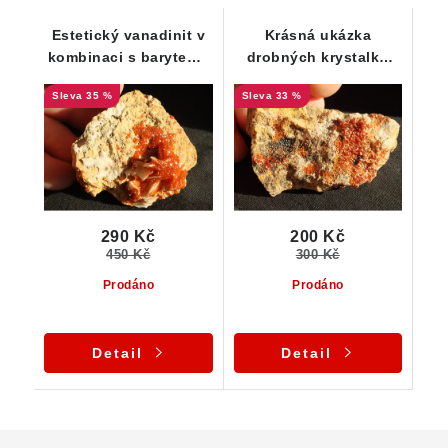
Estetický vanadinit v
Krásná ukázka
kombinaci s barytem -
drobných krystalků
Maroko
vanadinitu na mateční
35 %
33 %
hornině
290 Kč
200 Kč
450 Kč
300 Kč
Prodáno
Prodáno
Detail
Detail