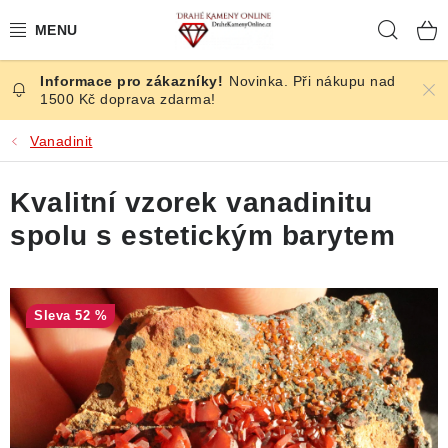
Přejít
Hleda
na
obsah
Novinka. Při nákupu nad
ČESKÉ KAMENY
1500 Kč doprava zdarma!
ŠPERKY
Vanadinit
KAMENY ZE SVĚTA
Kvalitní vzorek vanadinitu
spolu s estetickým barytem
BROUŠENÉ
SLEVY
52 %
ÚČINKY
KRYSTALY