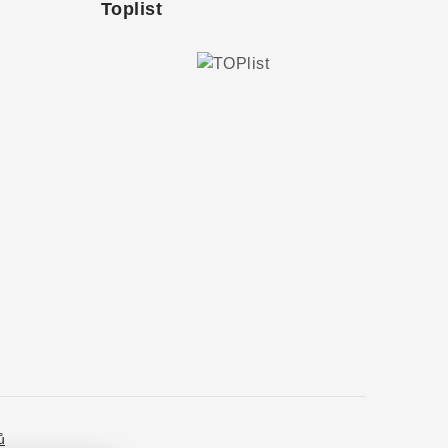
Toplist
ů