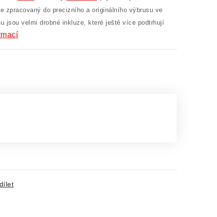
je zpracovaný do precizního a originálního výbrusu ve
ínu jsou velmi drobné inkluze, které ještě více podtrhují
rmací
dílet