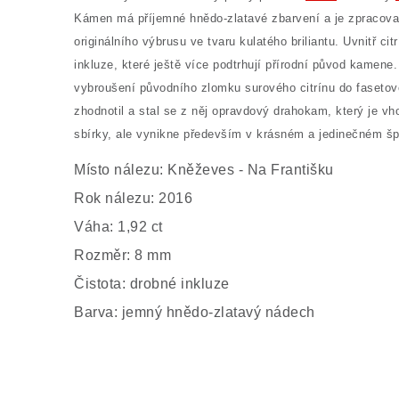
Kámen má příjemné hnědo-zlatavé zbarvení a je zpracova
originálního výbrusu ve tvaru kulatého briliantu. Uvnitř cit
inkluze, které ještě více podtrhují přírodní původ kamene.
vybroušení původního zlomku surového citrínu do faseto
zhodnotil a stal se z něj opravdový drahokam, který je vh
sbírky, ale vynikne především v krásném a jedinečném šp
Místo nálezu: Kněževes - Na Františku
Rok nálezu: 2016
Váha: 1,92 ct
Rozměr: 8 mm
Čistota: drobné inkluze
Barva: jemný hnědo-zlatavý nádech