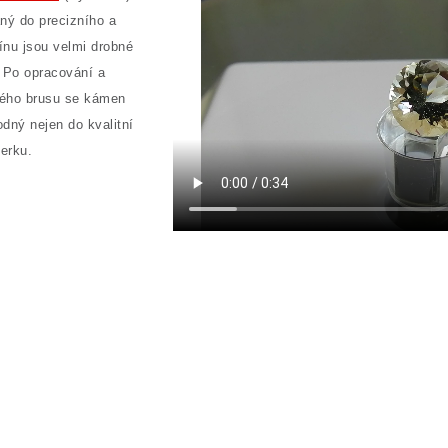
ný do precizního a
rínu jsou velmi drobné
Po opracování a
vého brusu se kámen
odný nejen do kvalitní
erku.