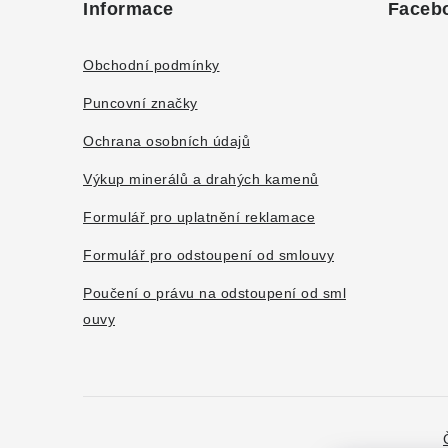
Informace
Faceb
p
a
Obchodní podmínky
t
Puncovní značky
í
Ochrana osobních údajů
Výkup minerálů a drahých kamenů
Formulář pro uplatnění reklamace
Formulář pro odstoupení od smlouvy
Poučení o právu na odstoupení od sml
ouvy