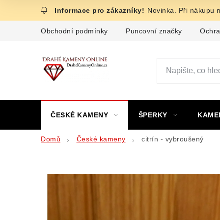
Přejít
Novinka. Při nákupu 
na
obsah
Obchodní podmínky
Puncovní značky
Ochra
ČESKÉ KAMENY
ŠPERKY
KAME
Domů
České kameny
citrín - vybroušený