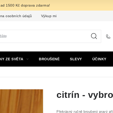
nad 1500 Kč doprava zdarma!
na osobních údajů
Výkup minerálů a drahých kamenů
F
NY ZE SVĚTA
BROUŠENÉ
SLEVY
ÚČINKY
citrín - vyb
Překrásný ručně broušený pravý př