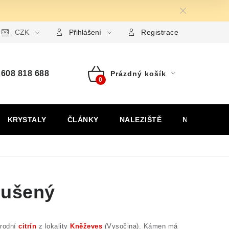
ormulář pro uplatnění reklamace
CZK
Formulář pro odstoupení od
Přihlášení
Registrace
608 818 688
Prázdný košík
Nákupní
košík
KRYSTALY
ČLÁNKY
NALEZIŠTĚ
NÁŠ PŘÍBĚH
roušený
írodní
citrín
z lokality
Kněževes
(Vysočina).
Kámen má