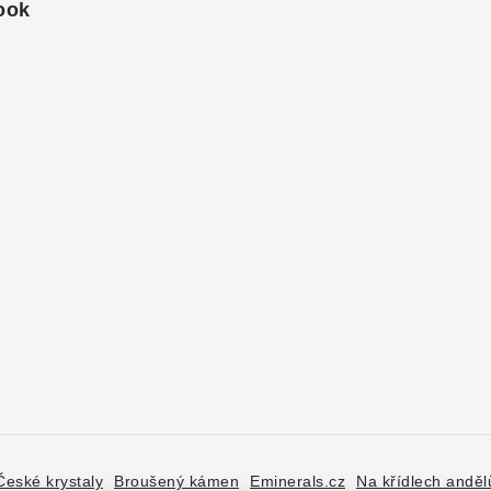
ook
České krystaly
Broušený kámen
Eminerals.cz
Na křídlech anděl