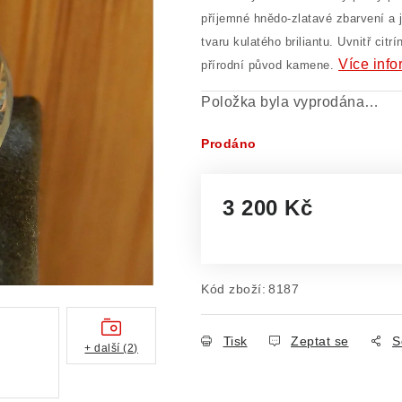
příjemné hnědo-zlatavé zbarvení a 
tvaru kulatého briliantu. Uvnitř citr
Více info
přírodní původ kamene.
Položka byla vyprodána…
Prodáno
3 200 Kč
Měrná cena:
Kód zboží:
8187
Tisk
Zeptat se
S
+ další (2)