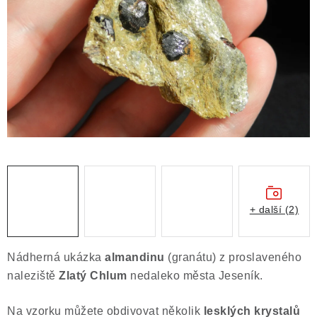
ČLÁNKY
NALEZIŠTĚ
NÁŠ PŘÍBĚH
VIDEOGALERIE
KONTAKT
MISTROVSKÉ KRYSTALY
+ další (2)
Obchodní podmínky
Puncovní značky
Ochrana osobních údajů
Nádherná ukázka
almandinu
(granátu) z proslaveného
Výkup minerálů a drahých kamenů
naleziště
Zlatý Chlum
nedaleko města Jeseník.
Formulář pro uplatnění reklamace
Na vzorku můžete obdivovat několik
lesklých krystalů
Formulář pro odstoupení od smlouvy