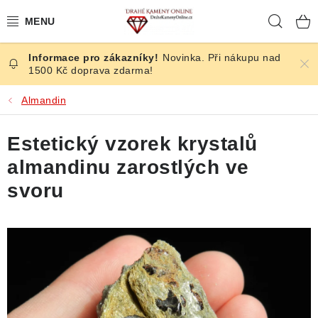
Přejít
Hleda
na
obsah
Novinka. Při nákupu nad
ČESKÉ KAMENY
1500 Kč doprava zdarma!
ŠPERKY
Almandin
KAMENY ZE SVĚTA
Estetický vzorek krystalů
almandinu zarostlých ve
BROUŠENÉ
svoru
SLEVY
ÚČINKY
KRYSTALY