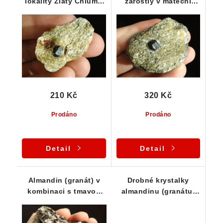
lokality Zlatý Chlum -
zarostlý v mateční
Jeseník
hornině tzv. svoru
210 Kč
320 Kč
Prodáno
Prodáno
Detail
Detail
Almandin (granát) v
Drobné krystalky
kombinaci s tmavou
almandinu (granátu)
slídou tzv. biotitem a
zarostlé v křemeni -
klasickým křemenem -
Dolní Chrášťany