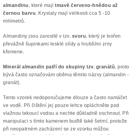
almandinu
, které mají
tmavě červeno-hnědou až
Poučení o právu na odstoupení od smlouvy
černou barvu
. Krystaly mají velikosti cca 5 -10
milimetrů.
Almandiny jsou zarostlé v tzv.
svoru
, který je tvořen
převážně šupinkami lesklé slídy a hrubšími zrny
křemene.
Minerál almandin patří do skupiny tzv. granátů
, proto
bývá často označovám oběma těmito názvy (almandin -
granát).
Tento vzorek nedoporučujeme dlouze a často namáčet
ve vodě. Při čištění jej pouze lehce opláchněte pod
vlažnou tekoucí vodou a nechte důkladně oschnout. Při
manipulaci s tímto kamenem buďtě také šetrní, protože
při neopatrném zacházení se ze vzorku můžou