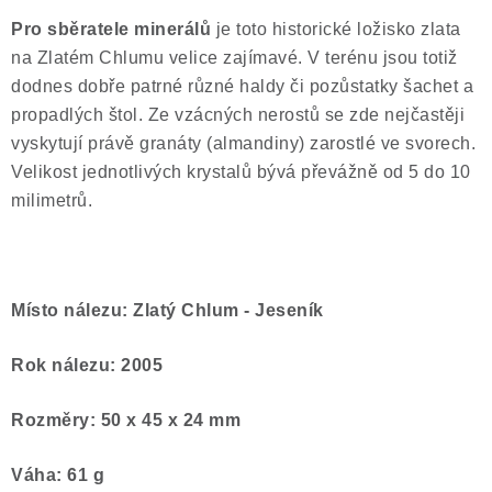
Pro sběratele minerálů
je toto historické ložisko zlata
na Zlatém Chlumu velice zajímavé. V terénu jsou totiž
dodnes dobře patrné různé haldy či pozůstatky šachet a
propadlých štol. Ze vzácných nerostů se zde nejčastěji
vyskytují právě granáty (almandiny) zarostlé ve svorech.
Velikost jednotlivých krystalů bývá převážně od 5 do 10
milimetrů.
Místo nálezu: Zlatý Chlum - Jeseník
Rok nálezu: 2005
Rozměry: 50 x 45 x 24 mm
Váha: 61 g