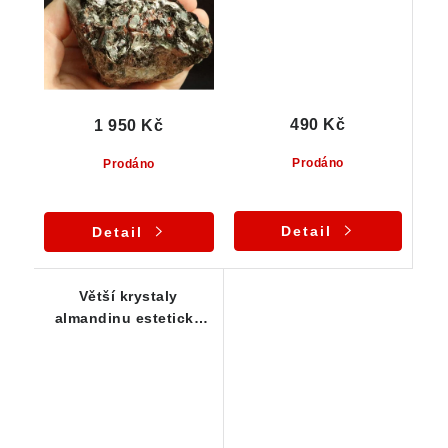
Dolní Bory
490 Kč
1 950 Kč
Prodáno
Prodáno
Detail
Detail
Větší krystaly
almandinu esteticky
zarostlé ve svoru -
křemeni a slídě