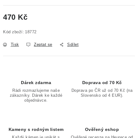
470 Kč
Měrná cena:
Kód zboží:
18772
Tisk
Zeptat se
Sdílet
Dárek zdarma
Doprava od 70 Kč
Rádi rozmazlujeme naše
Doprava po ČR už od 70 Kč (na
zákazníky. Dárek ke každé
Slovensko od 4 EUR).
objednávce.
Kameny s rodným listem
Ověřený eshop
Každý kámen je unikát s
Ověřené recenze na Heurece od