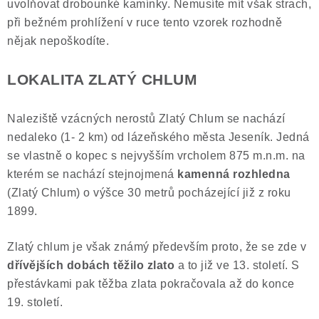
uvolňovat drobounké kamínky. Nemusíte mít však strach,
při bežném prohlížení v ruce tento vzorek rozhodně
nějak nepoškodíte.
LOKALITA ZLATÝ CHLUM
Naleziště vzácných nerostů Zlatý Chlum se nachází
nedaleko (1- 2 km) od lázeňského města Jeseník. Jedná
se vlastně o kopec s nejvyšším vrcholem 875 m.n.m. na
kterém se nachází stejnojmená
kamenná rozhledna
(Zlatý Chlum) o výšce 30 metrů pocházející již z roku
1899.
Zlatý chlum je však známý především proto, že se zde v
dřívějších dobách těžilo zlato
a to již ve 13. století. S
přestávkami pak těžba zlata pokračovala až do konce
19. století.