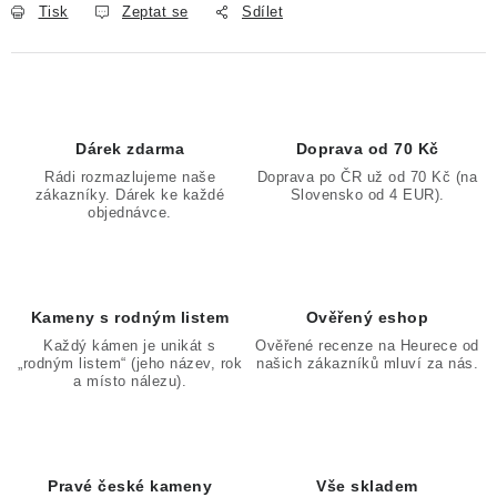
Tisk
Zeptat se
Sdílet
Dárek zdarma
Doprava od 70 Kč
Rádi rozmazlujeme naše
Doprava po ČR už od 70 Kč (na
zákazníky. Dárek ke každé
Slovensko od 4 EUR).
objednávce.
Kameny s rodným listem
Ověřený eshop
Každý kámen je unikát s
Ověřené recenze na Heurece od
„rodným listem“ (jeho název, rok
našich zákazníků mluví za nás.
a místo nálezu).
Pravé české kameny
Vše skladem