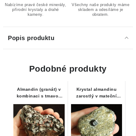
Nabízíme pravé české minerály,
Všechny naše produkty máme
přírodní krystaly a drahé
skladem a odesíláme je
kameny.
obratem.
Popis produktu
Podobné produkty
Almandin (granát) v
Krystal almandinu
kombinaci s tmavou
zarostlý v mateční
slídou tzv. biotitem a
hornině tzv. svoru
klasickým křemenem -
Dolní Bory