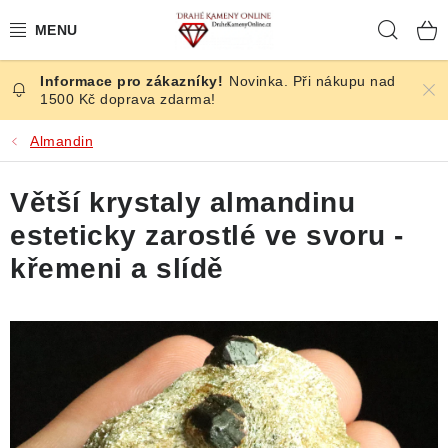
Přejít
Hleda
na
obsah
Novinka. Při nákupu nad
ČESKÉ KAMENY
1500 Kč doprava zdarma!
ŠPERKY
Almandin
KAMENY ZE SVĚTA
Větší krystaly almandinu
esteticky zarostlé ve svoru -
BROUŠENÉ
křemeni a slídě
SLEVY
ÚČINKY
KRYSTALY