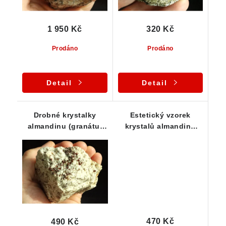
1 950 Kč
320 Kč
Prodáno
Prodáno
Detail
Detail
Drobné krystalky
Estetický vzorek
almandinu (granátu)
krystalů almandinu
zarostlé v křemeni -
zarostlých ve svoru
Dolní Chrášťany
470 Kč
490 Kč