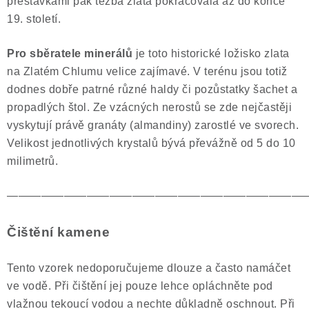
přestávkami pak těžba zlata pokračovala až do konce
19. století.
Pro sběratele minerálů
je toto historické ložisko zlata
na Zlatém Chlumu velice zajímavé. V terénu jsou totiž
dodnes dobře patrné různé haldy či pozůstatky šachet a
propadlých štol. Ze vzácných nerostů se zde nejčastěji
vyskytují právě granáty (almandiny) zarostlé ve svorech.
Velikost jednotlivých krystalů bývá převážně od 5 do 10
milimetrů.
——————————————————————————
Čištění kamene
Tento vzorek nedoporučujeme dlouze a často namáčet
ve vodě. Při čištění jej pouze lehce opláchněte pod
vlažnou tekoucí vodou a nechte důkladně oschnout. Při