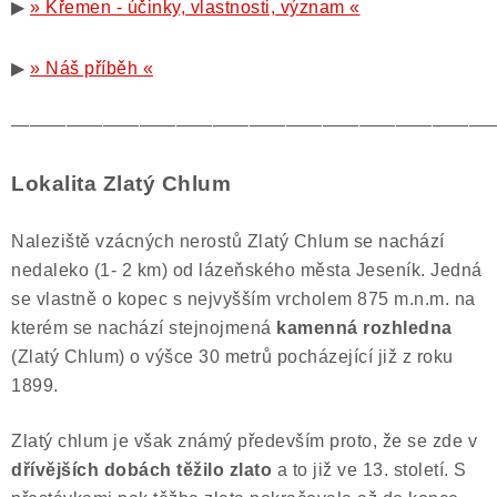
▶
» Křemen - účinky, vlastnosti, význam «
▶
» Náš příběh «
——————————————————————————
Lokalita Zlatý Chlum
Naleziště vzácných nerostů Zlatý Chlum se nachází
nedaleko (1- 2 km) od lázeňského města Jeseník. Jedná
se vlastně o kopec s nejvyšším vrcholem 875 m.n.m. na
kterém se nachází stejnojmená
kamenná rozhledna
(Zlatý Chlum) o výšce 30 metrů pocházející již z roku
1899.
Zlatý chlum je však známý především proto, že se zde v
dřívějších dobách těžilo zlato
a to již ve 13. století. S