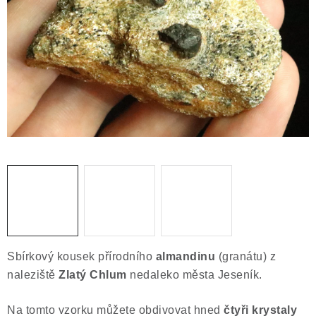
ČLÁNKY
NALEZIŠTĚ
NÁŠ PŘÍBĚH
VIDEOGALERIE
KONTAKT
MISTROVSKÉ KRYSTALY
Obchodní podmínky
Puncovní značky
Ochrana osobních údajů
Sbírkový kousek přírodního
almandinu
(granátu) z
Výkup minerálů a drahých kamenů
naleziště
Zlatý Chlum
nedaleko města Jeseník.
Formulář pro uplatnění reklamace
Na tomto vzorku můžete obdivovat hned
čtyři krystaly
Formulář pro odstoupení od smlouvy