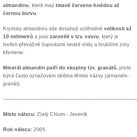
almandinu
, které mají
tmavě červeno-hnědou až
Poučení o právu na odstoupení od smlouvy
černou barvu
.
Krystaly almandinu zde dosahují uctihodné
velikosti až
10 milimetrů
a jsou
zarostlé v
tzv.
svoru
, který je
tvořen převážně šupinkami lesklé slídy a hrubšími zrny
křemene.
Minerál almandin patří do skupiny tzv. granátů
, proto
bývá často označovám oběma těmito názvy (almandin -
granát).
——————————————————————————
Místo nálezu:
Zlatý Chlum - Jeseník
Rok nálezu:
2005