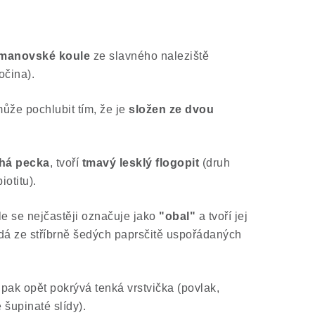
řmanovské koule
ze slavného naleziště
očina).
že pochlubit tím, že je
složen ze dvou
há pecka
, tvoří
tmavý lesklý flogopit
(druh
iotitu).
e se nejčastěji označuje jako
"obal"
a tvoří jej
ádá ze stříbrně šedých paprsčitě uspořádaných
pak opět pokrývá tenká vrstvička (povlak,
 šupinaté slídy).