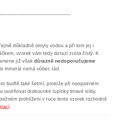
———————————————
jmě důkladně omyly vodou a při tom jej i
táčkem, vzorek vám tedy dorazí zcela čistý. K
kamene již však
důrazně nedoporučujeme
ento minerál nemá vůbec rád.
m buďtě také šetrní, protože při neopatrném
 uvolňovat drobounké lupínky tmavé slídy.
 bežném prohlížení v ruce tento vzorek rozhodně
rmací