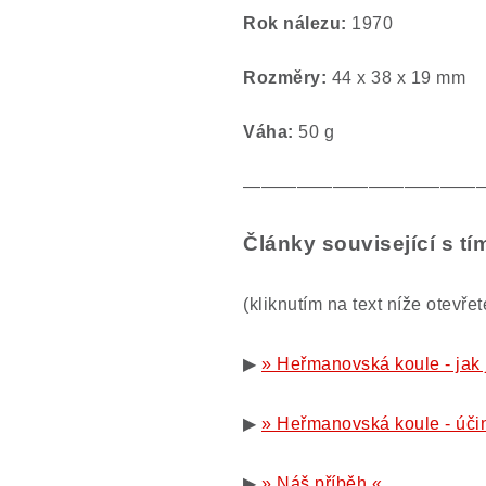
Rok nálezu:
1970
Rozměry:
44 x 38 x 19 mm
Váha:
50 g
—————————————
Články související s t
(kliknutím na text níže otevře
▶
» Heřmanovská koule - jak ji
▶
» Heřmanovská koule - účin
▶
» Náš příběh «