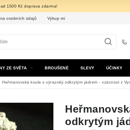
nad 1500 Kč doprava zdarma!
na osobních údajů
Výkup minerálů a drahých kamenů
F
NY ZE SVĚTA
BROUŠENÉ
SLEVY
ÚČINKY
Heřmanovská koule s výrazněji odkrytým jádrem - vzácnost z Vy
Heřmanovská
odkrytým jád