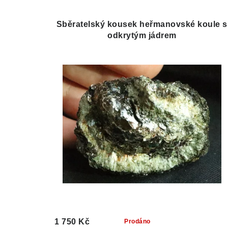
Sběratelský kousek heřmanovské koule s
odkrytým jádrem
1 750 Kč
Prodáno