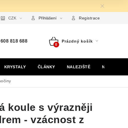
ormulář pro uplatnění reklamace
CZK
Formulář pro odstoupení od
Přihlášení
Registrace
608 818 688
Prázdný košík
Nákupní
košík
KRYSTALY
ČLÁNKY
NALEZIŠTĚ
NÁŠ PŘÍBĚH
sočiny
 koule s výrazněji
rem - vzácnost z