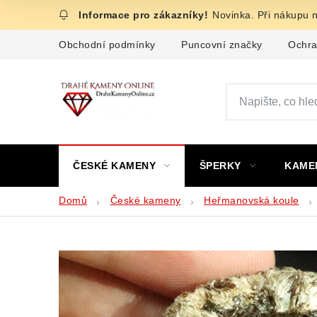
Přejít
Novinka. Při nákupu 
na
obsah
Obchodní podmínky
Puncovní značky
Ochra
ČESKÉ KAMENY
ŠPERKY
KAME
Domů
České kameny
Heřmanovská koule