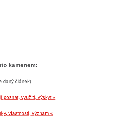
———————————————
ímto kamenem:
te daný článek)
 poznat, využití, výskyt «
ky, vlastnosti, význam «