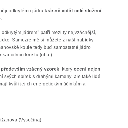
zněji odkrytému jádru
krásně vidět celé složení
.
 odkrytým jádrem" patří mezi ty nejvzácnější,
etické. Samozřejmě si můžete z naší nabídky
eřmanovské koule tedy buď samostatné jádro
 samotnou krustu (obal).
 a především vzácný vzorek
, který
ocení nejen
í svých sbírek s drahými kameny, ale také lidé
ímají kvůli jejich energetickým účinkům a
———————————————
ižanova (Vysočina)