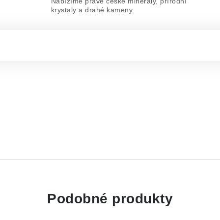
Nabízíme pravé české minerály, přírodní
krystaly a drahé kameny.
Podobné produkty