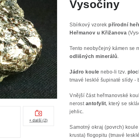
Vysočiny
Sbírkový vzorek
přírodní he
Heřmanov u Křižanova
(Vys
Tento neobyčejný kámen se mů
odlišných minerálů
.
Jádro koule
nebo-li tzv.
ploc
tmavé lesklé šupinaté slídy - b
Vnější část heřmanovské koul
nerost
antofylit
, který se skl
jehlic.
+ další (2)
Samotný okraj (povrch) koule 
krusta) flogopitu (tmavé lesklé