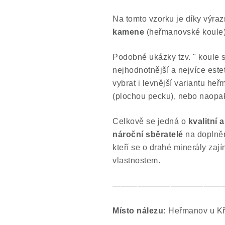
Na tomto vzorku je díky výra
kamene
(heřmanovské koule)
Podobné ukázky tzv. " koule s
nejhodnotnější a nejvíce est
vybrat i levnější variantu h
(plochou pecku), nebo naopak
Celkově se jedná o
kvalitní
nároční sběratelé
na doplněn
kteří se o drahé minerály zaj
vlastnostem.
—————————————
Místo nálezu:
Heřmanov u Kř