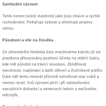
ČLÁNKY
Spirituální význam
NALEZIŠTĚ
Tento nerost
rozvíjí vlastnosti jako jsou intuice a rychlé
rozhodování. Potlačuje úzkosti a eliminuje projevy
NÁŠ PŘÍBĚH
stresu.
VIDEOGALERIE
Působení a vliv na člověka
KONTAKT
Ze zdravotního hlediska byly oranžovému kalcitu již od
pradávna přisuzovány pozitivní účinky na vitální čakru,
MISTROVSKÉ KRYSTALY
kde měl působit na trávicí soustavu. Zklidňovat
nevolnosti, nadýmání a další střevní a žlučníkové potíže.
Obchodní podmínky
Puncovní značky
Dále měl tento minerál příznivě ovlivňovat stav zubů a
Ochrana osobních údajů
nemoci kostí. Svů význam plnil i při odstraňování
sexuálních disfunkcí a nemocech ledvin a močového
Výkup minerálů a drahých kamenů
měchýře.
Formulář pro uplatnění reklamace
Formulář pro odstoupení od smlouvy