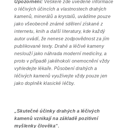
Upozornění:
Veškeré zde uvedené informace
o léčivých účincích a vlastnostech drahých
kamenů, minerálů a krystalů, uvádíme pouze
jako všeobecně známé sdělení získané z
internetu, knih a další literatury, kde každý
autor uvádí, že nenese zodpovědnost za jím
publikované texty. Drahé a léčivé kameny
neslouží jako náhrada moderní medicíny, a
proto v případě jakéhokoli onemocnění vždy
vyhledejte lékaře. Působení drahých a
léčivých kamenů využívejte vždy pouze jen
jako doplněk klasické léčby.
„
Skutečné účinky drahých a léčivých
kamenů vznikají na základě pozitivní
myšlenky člověka
“
.