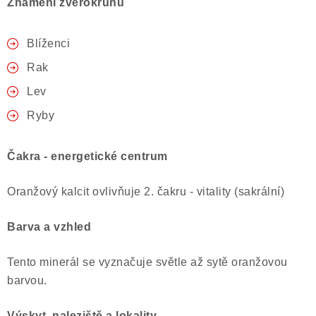
Znamení zvěrokruhu
Poučení o právu na odstoupení od smlouvy
Blíženci
Rak
Lev
Ryby
Čakra - energetické centrum
Oranžový kalcit ovlivňuje 2. čakru - vitality (sakrální)
Barva a vzhled
Tento minerál se vyznačuje světle až sytě oranžovou
barvou.
Výskyt, naleziště a lokality