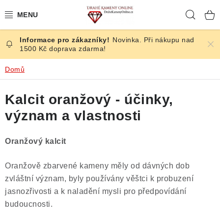
Přejít
Hleda
na
obsah
Novinka. Při nákupu nad
ČESKÉ KAMENY
1500 Kč doprava zdarma!
ŠPERKY
Domů
KAMENY ZE SVĚTA
Kalcit oranžový - účinky,
význam a vlastnosti
BROUŠENÉ
Oranžový kalcit
SLEVY
Oranžově zbarvené kameny měly od dávných dob
ÚČINKY
zvláštní význam, byly používány věštci k probuzení
jasnozřivosti a k naladění mysli pro předpovídání
KRYSTALY
budoucnosti.