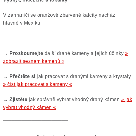
V zahraničí se oranžově zbarvené kalcity nachází
hlavně v Mexiku.
‾‾‾‾‾‾‾‾‾‾‾‾‾‾‾‾‾‾‾‾‾‾‾‾‾‾‾‾‾‾‾‾‾‾‾‾‾‾‾
→ Prozkoumejte
další drahé kameny a jejich účinky
»
zobrazit seznam kamenů «
→ Přečtěte si
jak pracovat s drahými kameny a krystaly
» číst jak pracovat s kameny «
→ Zjistěte
jak správně vybrat vhodný drahý kámen
» jak
vybrat vhodný kámen «
‾‾‾‾‾‾‾‾‾‾‾‾‾‾‾‾‾‾‾‾‾‾‾‾‾‾‾‾‾‾‾‾‾‾‾‾‾‾‾