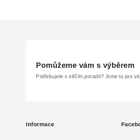
Pomůžeme vám s výběrem
Potřebujete s něčím poradit? Jsme tu pro vá
Z
á
Informace
Faceb
p