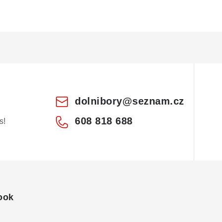
dolnibory
@
seznam.cz
608 818 688
s!
ook