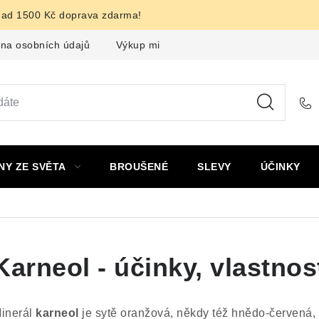
nad 1500 Kč doprava zdarma!
na osobních údajů
Výkup minerálů a drahých kamenů
F
NY ZE SVĚTA
BROUŠENÉ
SLEVY
ÚČINKY
Karneol - účinky, vlastnos
inerál
karneol
je sytě oranžová, někdy též hnědo-červená