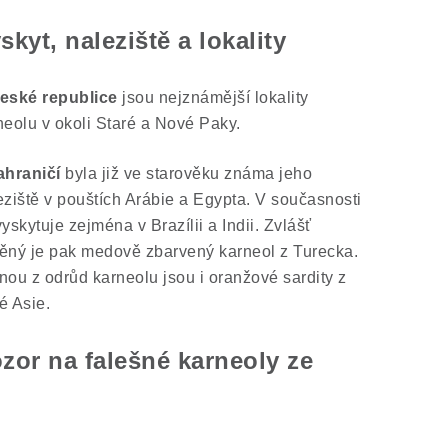
skyt, naleziště a lokality
eské republice
jsou nejznámější lokality
neolu v okoli Staré a Nové Paky.
ahraničí
byla již ve starověku známa jeho
eziště v pouštích Arábie a Egypta. V současnosti
yskytuje zejména v Brazílii a Indii. Zvlášť
ěný je pak medově zbarvený karneol z Turecka.
nou z odrůd karneolu jsou i oranžové sardity z
é Asie.
zor na falešné karneoly ze