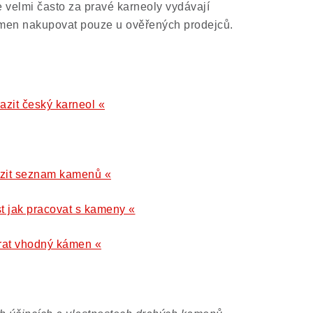
se velmi často za pravé karneoly vydávají
ámen nakupovat pouze u ověřených prodejců.
azit český karneol «
azit seznam kamenů «
st jak pracovat s kameny «
brat vhodný kámen «