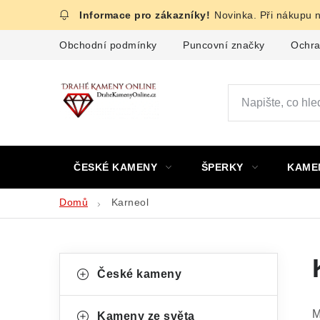
Přejít
Novinka. Při nákupu 
na
obsah
Obchodní podmínky
Puncovní značky
Ochra
ČESKÉ KAMENY
ŠPERKY
KAME
Domů
Karneol
P
K
Přeskočit
České kameny
kategorie
a
o
t
M
Kameny ze světa