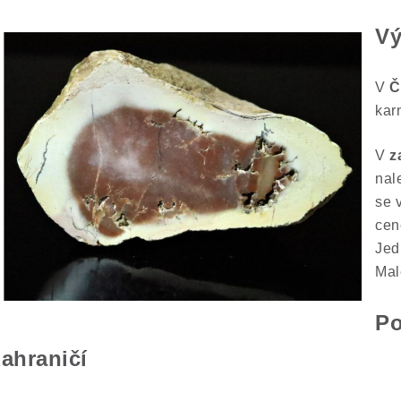
Vý
V
Č
kar
V
z
nal
se v
cen
Jed
Mal
Po
zahraničí