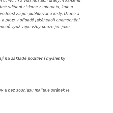
h účincích a vlastnostech drahých kamenů,
mé sdělení získané z internetu, knih a
ovědnost za jím publikované texty. Drahé a
 a proto v případě jakéhokoli onemocnění
amenů využívejte vždy pouze jen jako
í na základě pozitivní myšlenky
vy
a bez souhlasu majitele stránek je