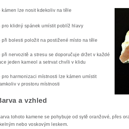
 kámen lze nosit kdekoliv na těle
 pro klidný spánek umístit poblíž hlavy
 při bolesti položit na postižené místo na těle
 při nervozitě a stresu se doporučuje držet v každé
uce jeden karneol a setrvat chvíli v klidu
 pro harmonizaci místnosti lze kámen umístit
amkoliv v prostoru místnosti
Barva a vzhled
arva tohoto kamene se pohybuje od sytě oranžové, přes o
kelným nebo voskovým leskem.