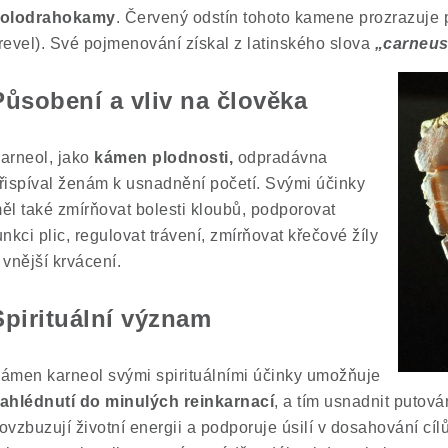
olodrahokamy
. Červený odstín tohoto kamene prozrazuje p
revel). Své pojmenování získal z latinského slova
„carneus
Působení a vliv na člověka
arneol, jako
kámen plodnosti,
odpradávna
řispíval ženám k usnadnění početí. Svými účinky
ěl také zmírňovat bolesti kloubů, podporovat
unkci plic, regulovat trávení, zmírňovat křečové žíly
 vnější krvácení.
Spirituální význam
ámen karneol svými spirituálními účinky umožňuje
ahlédnutí do minulých reinkarnací
, a tím usnadnit putov
ovzbuzují životní energii a podporuje úsilí v dosahování c