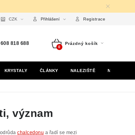
ormulář pro uplatnění reklamace
CZK
Formulář pro odstoupení od
Přihlášení
Registrace
608 818 688
Prázdný košík
Nákupní
košík
KRYSTALY
ČLÁNKY
NALEZIŠTĚ
NÁŠ PŘÍBĚH
ti, význam
, odrůda
chalcedonu
a řadí se mezi