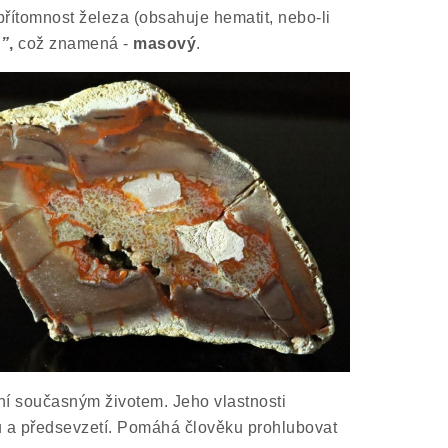
řítomnost železa (obsahuje hematit, nebo-li
”
,
což znamená
-
masový
.
ání současným životem. Jeho vlastnosti
ílů a předsevzetí. Pomáhá člověku prohlubovat