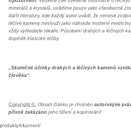
Upozornění:
Veškeré zde uvedené informace o léčivýc
minerálů a krystalů, uvádíme pouze jako všeobecně zná
další literatury, kde každý autor uvádí, že nenese zodp
léčivé kameny neslouží jako náhrada moderní medicíny,
vždy vyhledejte lékaře. Působení drahých a léčivých k
doplněk klasické léčby.
„
Skutečné účinky drahých a léčivých kamenů vznikaj
člověka
“
.
Copyright ©:
Obsah článku je chráněn
autorskými prá
přísně zakázáno
jeho šíření a kopírování!
produkty#/karneol/