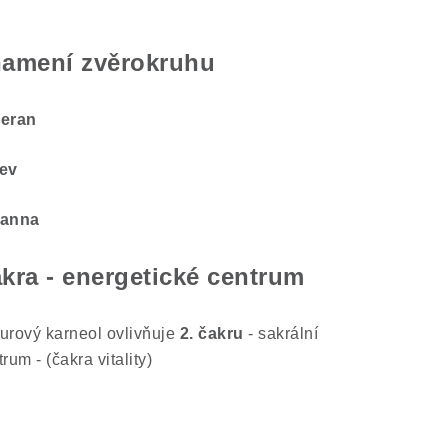
amení zvěrokruhu
eran
ev
Panna
kra - energetické centrum
urový karneol ovlivňuje
2. čakru
- sakrální
rum - (čakra vitality)