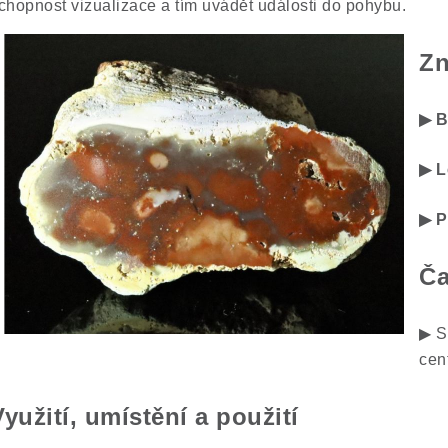
chopnost vizualizace a tím uvádět události do pohybu.
Zn
▶ B
▶ L
▶ 
Ča
▶ S
cent
Využití, umístění a použití