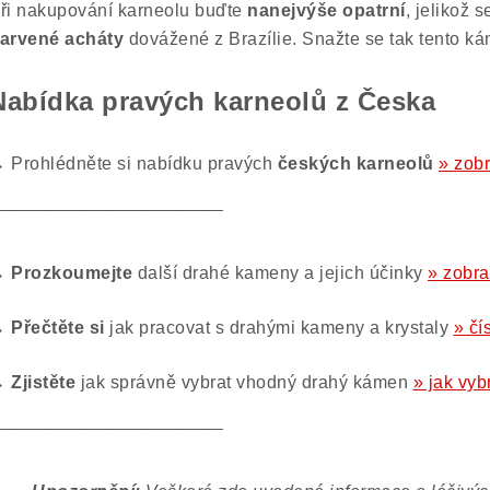
ři nakupování karneolu buďte
nanejvýše opatrní
, jelikož 
arvené acháty
dovážené z Brazílie. Snažte se tak tento k
Nabídka pravých karneolů z Česka
→
Prohlédněte si nabídku pravých
českých karneolů
» zobr
‾‾‾‾‾‾‾‾‾‾‾‾‾‾‾‾‾‾‾‾‾‾‾‾‾‾‾‾‾‾‾‾‾‾‾‾‾
 Prozkoumejte
další drahé kameny a jejich účinky
» zobr
 Přečtěte si
jak pracovat s drahými kameny a krystaly
» čí
 Zjistěte
jak správně vybrat vhodný drahý kámen
» jak vy
‾‾‾‾‾‾‾‾‾‾‾‾‾‾‾‾‾‾‾‾‾‾‾‾‾‾‾‾‾‾‾‾‾‾‾‾‾