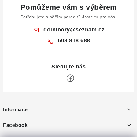
Pomůžeme vám s výběrem
Potřebujete s něčím poradit? Jsme tu pro vás!
dolnibory
@
seznam.cz
608 818 688
Z
á
Informace
p
a
Obchodní podmínky
Facebook
t
Puncovní značky