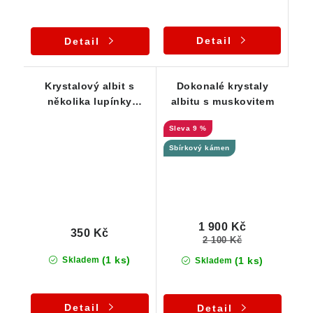
Detail
Detail
Krystalový albit s
Dokonalé krystaly
několika lupínky
albitu s muskovitem
muskovitu a malinkou
9 %
špičkou
Sbírkový kámen
1 900 Kč
350 Kč
2 100 Kč
(1 ks)
(1 ks)
Skladem
Skladem
Detail
Detail