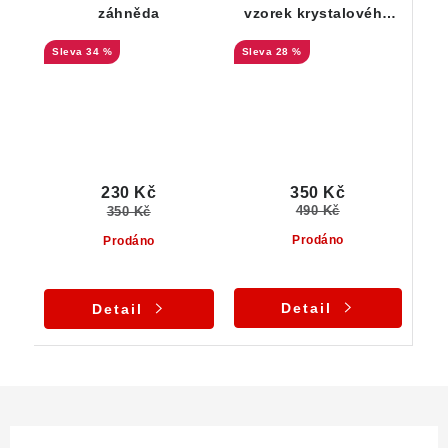
záhněda
vzorek krystalového
albitu zdobený lupínky
34 %
28 %
muskovitu
350 Kč
230 Kč
490 Kč
350 Kč
Prodáno
Prodáno
Detail
Detail