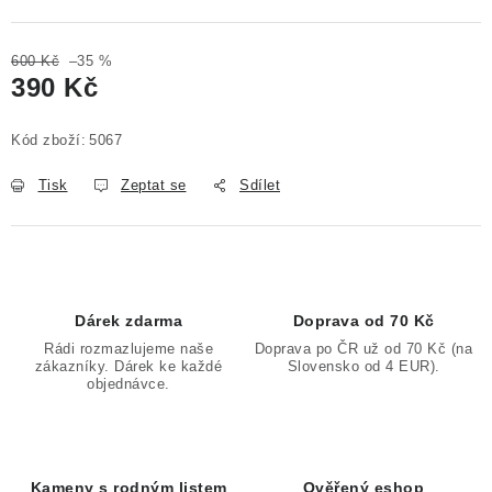
Poučení o právu na odstoupení od smlouvy
600 Kč
–35 %
390 Kč
Měrná cena:
Kód zboží:
5067
Tisk
Zeptat se
Sdílet
Dárek zdarma
Doprava od 70 Kč
Rádi rozmazlujeme naše
Doprava po ČR už od 70 Kč (na
zákazníky. Dárek ke každé
Slovensko od 4 EUR).
objednávce.
Kameny s rodným listem
Ověřený eshop