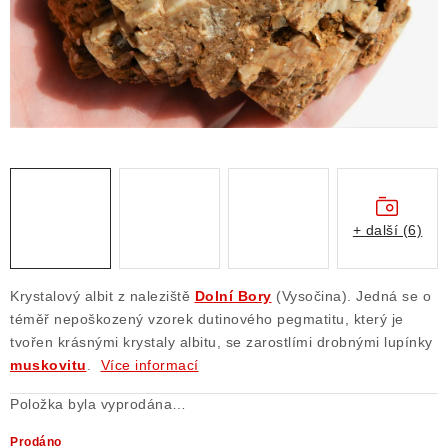
ČLÁNKY
NALEZIŠTĚ
NÁŠ PŘÍBĚH
VIDEOGALERIE
KONTAKT
+ další (6)
MISTROVSKÉ KRYSTALY
Krystalový albit z naleziště
Dolní Bory
(Vysočina). Jedná se o
Obchodní podmínky
Puncovní značky
téměř nepoškozený vzorek dutinového pegmatitu, který je
tvořen krásnými krystaly albitu, se zarostlími drobnými lupínky
Ochrana osobních údajů
muskovitu
.
Více informací
Výkup minerálů a drahých kamenů
Položka byla vyprodána…
Formulář pro uplatnění reklamace
Formulář pro odstoupení od smlouvy
Prodáno