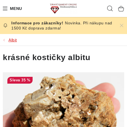
Přejít
Hleda
na
obsah
Novinka. Při nákupu nad
ČESKÉ KAMENY
1500 Kč doprava zdarma!
ŠPERKY
Albit
KAMENY ZE SVĚTA
krásné kostičky albitu
BROUŠENÉ
35 %
SLEVY
ÚČINKY
KRYSTALY