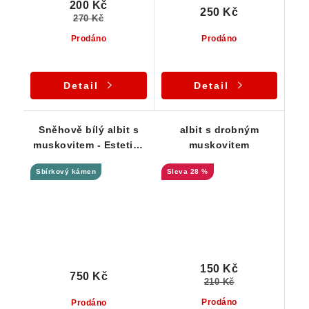
200 Kč
250 Kč
270 Kč
Prodáno
Prodáno
Detail
Detail
Sněhově bílý albit s
albit s drobným
muskovitem - Estetika
muskovitem
/ vzácnost pro
Sbírkový kámen
28 %
sběratele
150 Kč
750 Kč
210 Kč
Prodáno
Prodáno