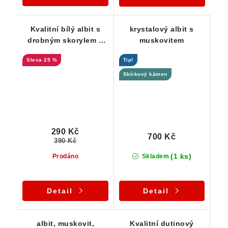
Kvalitní bílý albit s
krystalový albit s
drobným skorylem a
muskovitem
stříbrnou slídou
25 %
Tip!
Sbírkový kámen
290 Kč
700 Kč
390 Kč
(1 ks)
Prodáno
Skladem
Detail
Detail
albit, muskovit,
Kvalitní dutinový