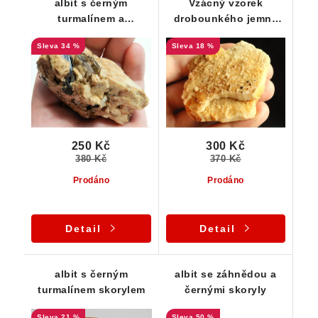
albit s černým
Vzácný vzorek
turmalínem a
drobounkého jemně
muskovitem
krystalického albitu -
34 %
18 %
Dolní Bory
250 Kč
300 Kč
380 Kč
370 Kč
Prodáno
Prodáno
Detail
Detail
albit s černým
albit se záhnědou a
turmalínem skorylem
černými skoryly
21 %
50 %