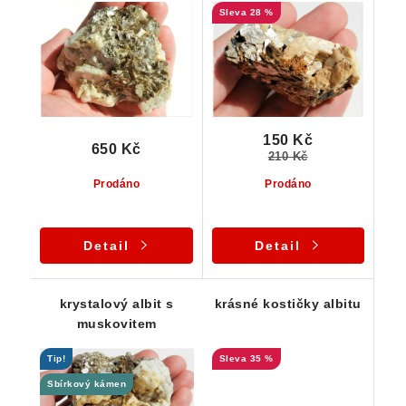
28 %
150 Kč
650 Kč
210 Kč
Prodáno
Prodáno
Detail
Detail
krystalový albit s
krásné kostičky albitu
muskovitem
Tip!
35 %
Sbírkový kámen