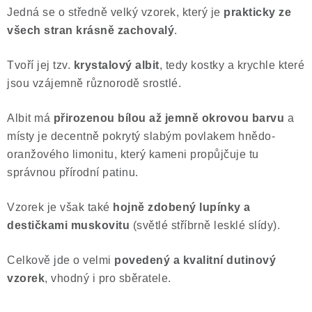
Jedná se o středně velký vzorek, který je
prakticky ze
Poučení o právu na odstoupení od smlouvy
všech stran krásně zachovalý
.
Tvoří jej tzv.
krystalový albit
, tedy kostky a krychle které
jsou vzájemně různorodě srostlé.
Albit má
přirozenou bílou až jemně okrovou barvu
a
místy je decentně pokrytý slabým povlakem hnědo-
oranžového limonitu, který kameni propůjčuje tu
správnou přírodní patinu.
Vzorek je však také
hojně zdobený lupínky a
destičkami muskovitu
(světlé stříbrně lesklé slídy).
Celkově jde o velmi
povedený a kvalitní dutinový
vzorek
, vhodný i pro sběratele.