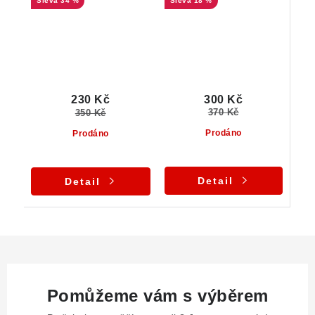
34 %
18 %
Dolní Bory
300 Kč
230 Kč
370 Kč
350 Kč
Prodáno
Prodáno
Detail
Detail
Pomůžeme vám s výběrem