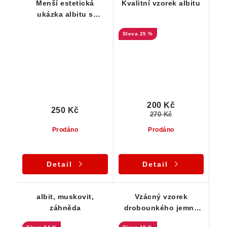
Menší estetická
Kvalitní vzorek albitu
ukázka albitu s
muskovitem
25 %
200 Kč
250 Kč
270 Kč
Prodáno
Prodáno
Detail
Detail
albit, muskovit,
Vzácný vzorek
záhněda
drobounkého jemně
krystalického albitu -