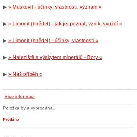
▶
» Muskovit - účinky, vlastnosti, význam «
▶
» Limonit (hnědel) - jak jej poznat, vznik, využití «
▶
» Limonit (hnědel) - účinky, vlastnosti «
▶
» Naleziště s výskytem minerálů - Bory «
▶
» Náš příběh «
——————————————————————————
Více informací
Položka byla vyprodána…
Prodáno