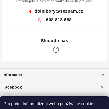
Potřebujete s něčím poradit? Jsme tu pro vás!
dolnibory
@
seznam.cz
608 818 688
Z
á
Informace
p
a
Obchodní podmínky
Facebook
t
Puncovní značky
í
Ochrana osobních údajů
Pro pohodlné prohlížení webu používáme cookies.
Toplist