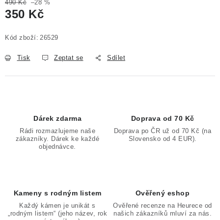
490 Kč
–28 %
350 Kč
Měrná cena:
Kód zboží:
26529
Tisk
Zeptat se
Sdílet
Dárek zdarma
Doprava od 70 Kč
Rádi rozmazlujeme naše
Doprava po ČR už od 70 Kč (na
zákazníky. Dárek ke každé
Slovensko od 4 EUR).
objednávce.
Kameny s rodným listem
Ověřený eshop
Každý kámen je unikát s
Ověřené recenze na Heurece od
„rodným listem“ (jeho název, rok
našich zákazníků mluví za nás.