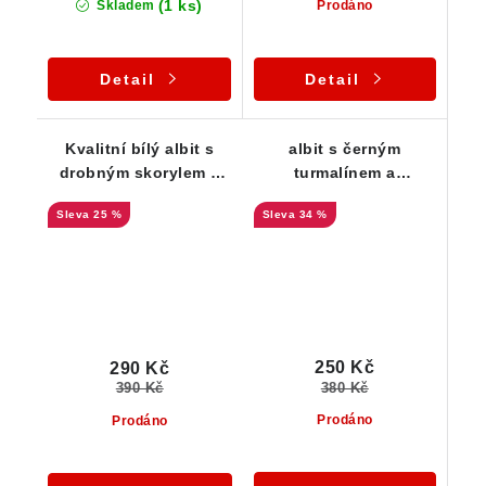
(1 ks)
Skladem
Prodáno
Detail
Detail
Kvalitní bílý albit s
albit s černým
drobným skorylem a
turmalínem a
stříbrnou slídou
muskovitem
25 %
34 %
250 Kč
290 Kč
380 Kč
390 Kč
Prodáno
Prodáno