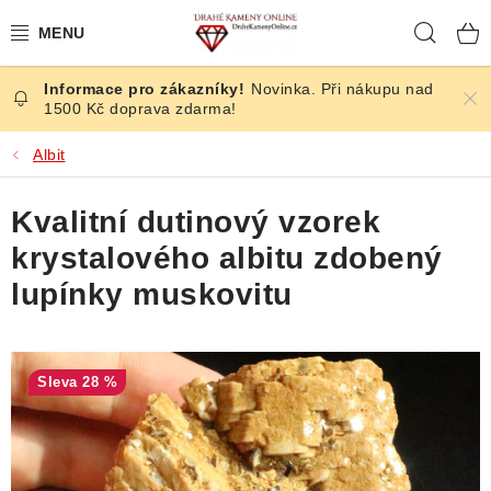
Přejít
Hleda
na
obsah
Novinka. Při nákupu nad
ČESKÉ KAMENY
1500 Kč doprava zdarma!
ŠPERKY
Albit
KAMENY ZE SVĚTA
Kvalitní dutinový vzorek
krystalového albitu zdobený
BROUŠENÉ
lupínky muskovitu
SLEVY
ÚČINKY
28 %
KRYSTALY