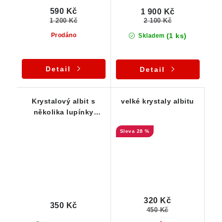
590 Kč
1 900 Kč
1 200 Kč
2 100 Kč
(1 ks)
Prodáno
Skladem
Detail
Detail
Krystalový albit s
velké krystaly albitu
několika lupínky
muskovitu a malinkou
28 %
špičkou
320 Kč
350 Kč
450 Kč