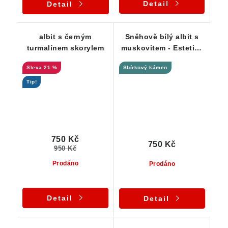
Detail
Detail
albit s černým
Sněhově bílý albit s
turmalínem skorylem
muskovitem - Estetika
/ vzácnost pro
21 %
Sbírkový kámen
sběratele
Tip!
750 Kč
750 Kč
950 Kč
Prodáno
Prodáno
Detail
Detail