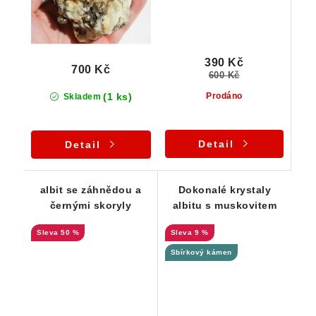
390 Kč
700 Kč
600 Kč
(1 ks)
Prodáno
Skladem
Detail
Detail
albit se záhnědou a
Dokonalé krystaly
černými skoryly
albitu s muskovitem
50 %
9 %
Sbírkový kámen