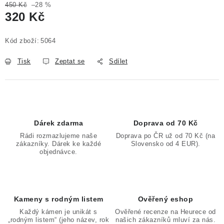
450 Kč
–28 %
Poučení o právu na odstoupení od smlouvy
320 Kč
Měrná cena:
Kód zboží:
5064
Tisk
Zeptat se
Sdílet
Dárek zdarma
Doprava od 70 Kč
Rádi rozmazlujeme naše
Doprava po ČR už od 70 Kč (na
zákazníky. Dárek ke každé
Slovensko od 4 EUR).
objednávce.
Kameny s rodným listem
Ověřený eshop
Každý kámen je unikát s
Ověřené recenze na Heurece od
„rodným listem“ (jeho název, rok
našich zákazníků mluví za nás.