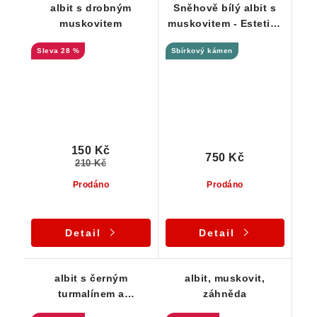
albit s drobným
Sněhově bílý albit s
muskovitem
muskovitem - Estetika
/ vzácnost pro
28 %
Sbírkový kámen
sběratele
150 Kč
750 Kč
210 Kč
Prodáno
Prodáno
Detail
Detail
albit s černým
albit, muskovit,
turmalínem a
záhněda
muskovitem