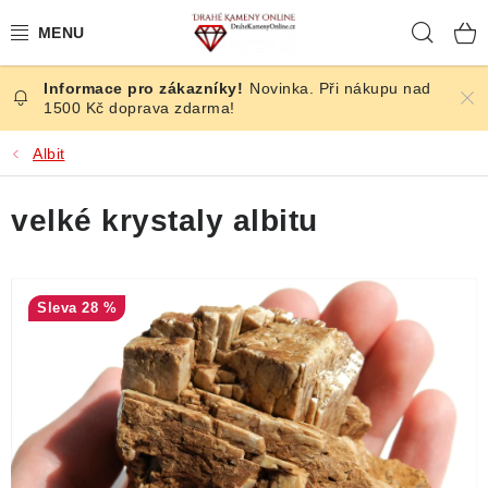
Přejít
Hleda
na
obsah
Novinka. Při nákupu nad
ČESKÉ KAMENY
1500 Kč doprava zdarma!
ŠPERKY
Albit
KAMENY ZE SVĚTA
velké krystaly albitu
BROUŠENÉ
28 %
SLEVY
ÚČINKY
KRYSTALY