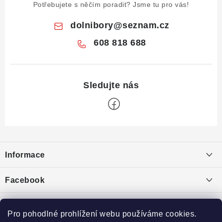
Potřebujete s něčím poradit? Jsme tu pro vás!
dolnibory
@
seznam.cz
608 818 688
Z
á
Informace
p
a
Obchodní podmínky
Facebook
t
Puncovní značky
í
Ochrana osobních údajů
Pro pohodlné prohlížení webu používáme cookies.
Toplist