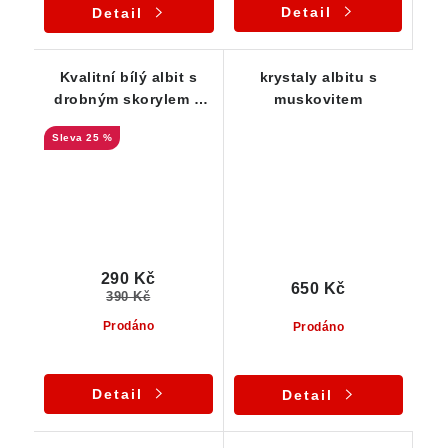
Detail
Detail
Kvalitní bílý albit s
krystaly albitu s
drobným skorylem a
muskovitem
stříbrnou slídou
25 %
290 Kč
650 Kč
390 Kč
Prodáno
Prodáno
Detail
Detail