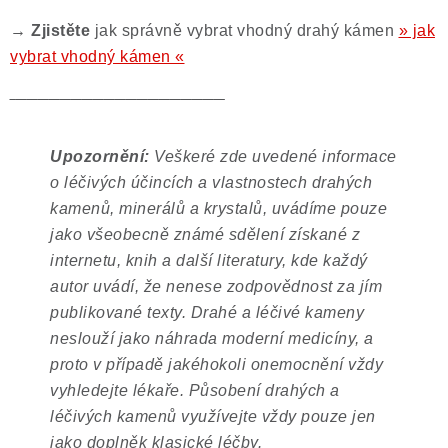
→ Zjistěte
jak správně vybrat vhodný drahý kámen
» jak
vybrat vhodný kámen «
‾‾‾‾‾‾‾‾‾‾‾‾‾‾‾‾‾‾‾‾‾‾‾‾‾‾‾‾‾‾‾‾‾‾‾‾‾‾‾
Upozornění:
Veškeré zde uvedené informace
o léčivých účincích a vlastnostech drahých
kamenů, minerálů a krystalů, uvádíme pouze
jako všeobecně známé sdělení získané z
internetu, knih a další literatury, kde každý
autor uvádí, že nenese zodpovědnost za jím
publikované texty. Drahé a léčivé kameny
neslouží jako náhrada moderní medicíny, a
proto v případě jakéhokoli onemocnění vždy
vyhledejte lékaře. Působení drahých a
léčivých kamenů využívejte vždy pouze jen
jako doplněk klasické léčby.