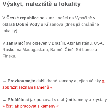
Výskyt, naleziště a lokality
V
České republice
se kunzit našel na Vysočině v
oblasti
Dobré Vody
u Křižanova (dnes již chráněné
lokality).
V
zahraničí
byl objeven v Brazílii, Afghánistánu, USA,
Rusku, na Madagaskaru, Barmě, Číně, Srí Lance a
Finsku.
‾‾‾‾‾‾‾‾‾‾‾‾‾‾‾‾‾‾‾‾‾‾‾‾‾‾‾‾‾‾‾‾‾‾‾‾‾‾‾
→ Prozkoumejte
další drahé kameny a jejich účinky
»
zobrazit seznam kamenů «
→ Přečtěte si
jak pracovat s drahými kameny a krystaly
» číst jak pracovat s kameny «