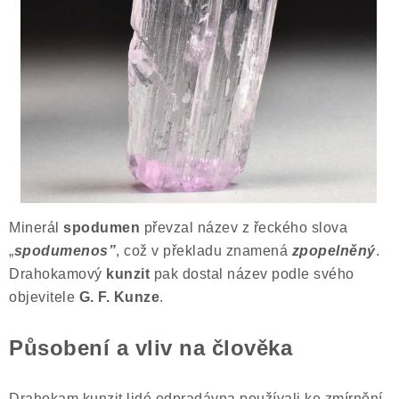
ČLÁNKY
NALEZIŠTĚ
NÁŠ PŘÍBĚH
VIDEOGALERIE
KONTAKT
Minerál
spodumen
převzal název z řeckého slova
MISTROVSKÉ KRYSTALY
„
spodumenos”
, což v překladu znamená
zpopelněný
.
Drahokamový
kunzit
pak dostal název podle svého
Obchodní podmínky
Puncovní značky
objevitele
G. F. Kunze
.
Ochrana osobních údajů
Výkup minerálů a drahých kamenů
Působení a vliv na člověka
Formulář pro uplatnění reklamace
Formulář pro odstoupení od smlouvy
Drahokam kunzit lidé odpradávna používali ke zmírnění