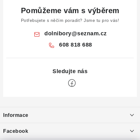
Pomůžeme vám s výběrem
Potřebujete s něčím poradit? Jsme tu pro vás!
dolnibory
@
seznam.cz
608 818 688
Z
á
Informace
p
a
Obchodní podmínky
Facebook
t
Puncovní značky