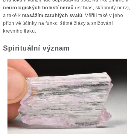
neurologických bolestí nervů
(ischias, skřípnutý nerv),
Poučení o právu na odstoupení od smlouvy
a také k
masážím zatuhlých svalů
. Věřili také v jeho
příznivé účinky na funkci štítné žlázy a snižování
krevního tlaku.
Spirituální význam