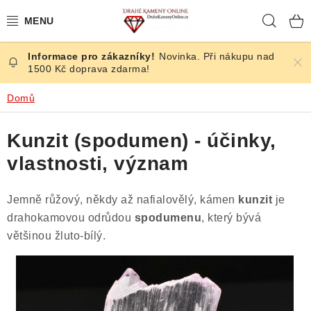
Přejít
Hleda
na
obsah
Novinka. Při nákupu nad
ČESKÉ KAMENY
1500 Kč doprava zdarma!
ŠPERKY
Domů
KAMENY ZE SVĚTA
Kunzit (spodumen) - účinky,
vlastnosti, význam
BROUŠENÉ
Jemně růžový, někdy až nafialovělý, kámen
kunzit
je
SLEVY
drahokamovou odrůdou
spodumenu
, který bývá
většinou žluto-bílý.
ÚČINKY
KRYSTALY