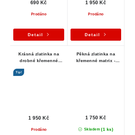
690 Kč
1 950 Kč
Prodáno
Prodáno
Detail
Detail
Krásná zlatinka na
Pěkná zlatinka na
drobné křemenné
křemenné matrix -
podložce - Zlaté Hory
Zlaté Hory / Jeseníky /
Tip!
ČR
1 750 Kč
1 950 Kč
(1 ks)
Skladem
Prodáno