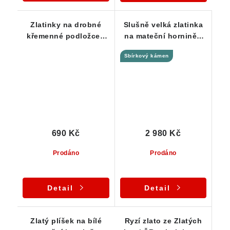
Zlatinky na drobné
Slušně velká zlatinka
křemenné podložce -
na mateční hornině -
Zlaté Hory
Zlaté hory - ČR
Sbírkový kámen
690 Kč
2 980 Kč
Prodáno
Prodáno
Detail
Detail
Zlatý plíšek na bílé
Ryzí zlato ze Zlatých