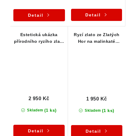
Detail
Detail
Estetická ukázka
Ryzí zlato ze Zlatých
přírodního ryzího zlata
Hor na malinkaté
na podložce / mateční
mateční hornině
hornině
2 950 Kč
1 950 Kč
(1 ks)
(1 ks)
Skladem
Skladem
Detail
Detail