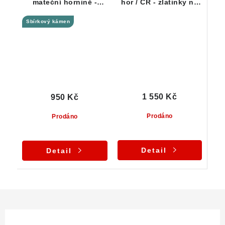
mateční hornině -
hor / ČR - zlatinky na
přírodní zlato ze
křemenné matrix
Sbírkový kámen
Zlatých Hor / ČR
1 550 Kč
950 Kč
Prodáno
Prodáno
Detail
Detail