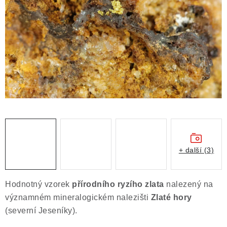
ČLÁNKY
NALEZIŠTĚ
NÁŠ PŘÍBĚH
VIDEOGALERIE
KONTAKT
MISTROVSKÉ KRYSTALY
+ další (3)
Obchodní podmínky
Puncovní značky
Ochrana osobních údajů
Hodnotný vzorek
přírodního ryzího zlata
nalezený na
Výkup minerálů a drahých kamenů
významném mineralogickém nalezišti
Zlaté hory
Formulář pro uplatnění reklamace
(severní Jeseníky).
Formulář pro odstoupení od smlouvy