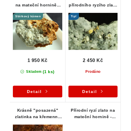
na mateční hornině -
přírodního ryzího zlata
Zlaté Hory / ČR
z České Republiky
Sbírkový kámen
Tip!
1 950 Kč
2 450 Kč
(1 ks)
Skladem
Prodáno
Detail
Detail
Krásně "posazená"
Přírodní ryzí zlato na
zlatinka na křemenné
mateční hornině -
matrix - Zlaté hory
Zlaté hory / štola Mír