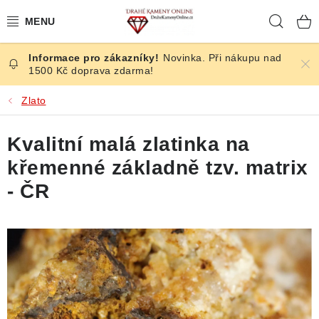
Přejít
Hleda
na
obsah
Novinka. Při nákupu nad
ČESKÉ KAMENY
1500 Kč doprava zdarma!
ŠPERKY
Zlato
KAMENY ZE SVĚTA
Kvalitní malá zlatinka na
křemenné základně tzv. matrix
BROUŠENÉ
- ČR
SLEVY
ÚČINKY
KRYSTALY