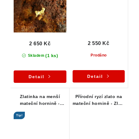
2 550 Kč
2 650 Kč
(1 ks)
Prodáno
Skladem
Detail
Detail
Zlatinka na menší
Přírodní ryzí zlato na
mateční hornině -
mateční hornině - Zlaté
Zlaté Hory / ČR
hory / štola Mír
Tip!