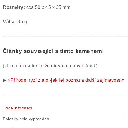
Rozměry:
cca 50 x 45 x 35 mm
Váha:
85 g
——————————————————————————
Články související s tímto kamenem:
(kliknutím na text níže otevřete daný článek)
▶
»Přírodní ryzí zlato -jak jej poznat a další zajímavosti«
——————————————————————————
Více informací
Položka byla vyprodána…