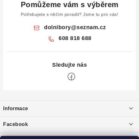
Pomůžeme vám s výběrem
Potřebujete s něčím poradit? Jsme tu pro vás!
dolnibory
@
seznam.cz
608 818 688
Z
á
Informace
p
a
Obchodní podmínky
Facebook
t
Puncovní značky
í