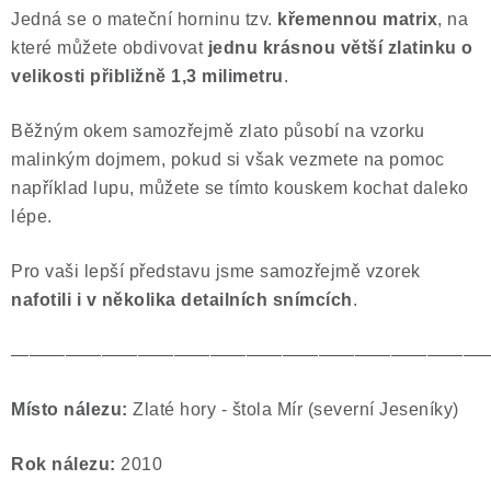
Jedná se o mateční horninu tzv.
křemennou matrix
, na
Poučení o právu na odstoupení od smlouvy
které můžete obdivovat
jednu krásnou větší zlatinku o
velikosti přibližně 1,3 milimetru
.
Běžným okem samozřejmě zlato působí na vzorku
malinkým dojmem, pokud si však vezmete na pomoc
například lupu, můžete se tímto kouskem kochat daleko
lépe.
Pro vaši lepší představu jsme samozřejmě vzorek
nafotili i v několika detailních snímcích
.
——————————————————————————
Místo nálezu:
Zlaté hory - štola Mír (severní Jeseníky)
Rok nálezu:
2010