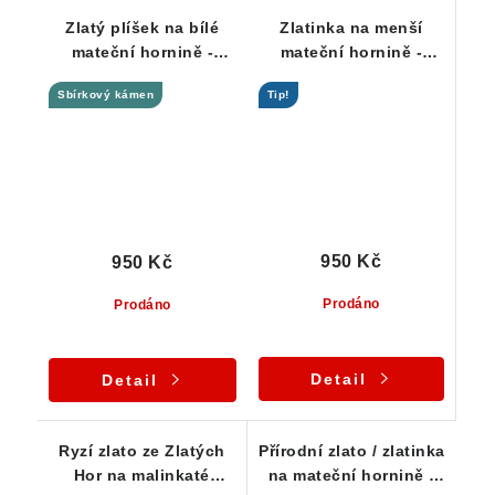
Zlatý plíšek na bílé
Zlatinka na menší
mateční hornině -
mateční hornině -
přírodní zlato ze
Zlaté Hory / ČR
Sbírkový kámen
Tip!
Zlatých Hor / ČR
950 Kč
950 Kč
Prodáno
Prodáno
Detail
Detail
Ryzí zlato ze Zlatých
Přírodní zlato / zlatinka
Hor na malinkaté
na mateční hornině -