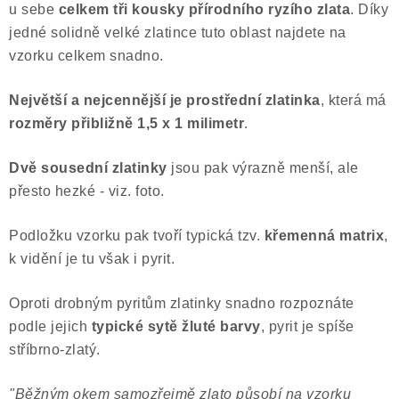
u sebe
celkem tři kousky přírodního ryzího zlata
. Díky
Poučení o právu na odstoupení od smlouvy
jedné solidně velké zlatince tuto oblast najdete na
vzorku celkem snadno.
Největší a nejcennější je prostřední zlatinka
, která má
rozměry přibližně 1,5 x 1 milimetr
.
Dvě sousední zlatinky
jsou pak výrazně menší, ale
přesto hezké - viz. foto.
Podložku vzorku pak tvoří typická tzv.
křemenná matrix
,
k vidění je tu však i pyrit.
Oproti drobným pyritům zlatinky snadno rozpoznáte
podle jejich
typické sytě žluté barvy
, pyrit je spíše
stříbrno-zlatý.
"Běžným okem samozřejmě zlato působí na vzorku