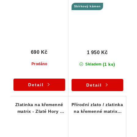
křemenné podložce
Zlaté Hory / ČR
Sbírkový kámen
690 Kč
1 950 Kč
(1 ks)
Prodáno
Skladem
Detail
Detail
Zlatinka na křemenné
Přírodní zlato / zlatinka
matrix - Zlaté Hory /
na křemenné matrix -
Jeseníky
Zlaté Hory / Jeseníky