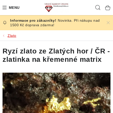
Přejít
Hleda
na
obsah
Novinka. Při nákupu nad
ČESKÉ KAMENY
1500 Kč doprava zdarma!
ŠPERKY
Zlato
KAMENY ZE SVĚTA
Ryzí zlato ze Zlatých hor / ČR -
zlatinka na křemenné matrix
BROUŠENÉ
SLEVY
ÚČINKY
KRYSTALY