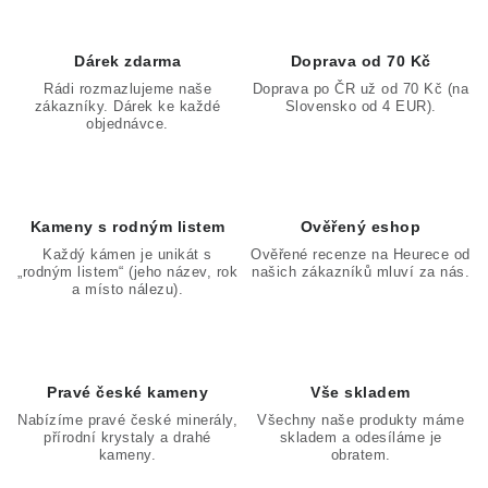
Dárek zdarma
Doprava od 70 Kč
Rádi rozmazlujeme naše
Doprava po ČR už od 70 Kč (na
zákazníky. Dárek ke každé
Slovensko od 4 EUR).
objednávce.
Kameny s rodným listem
Ověřený eshop
Každý kámen je unikát s
Ověřené recenze na Heurece od
„rodným listem“ (jeho název, rok
našich zákazníků mluví za nás.
a místo nálezu).
Pravé české kameny
Vše skladem
Nabízíme pravé české minerály,
Všechny naše produkty máme
přírodní krystaly a drahé
skladem a odesíláme je
kameny.
obratem.