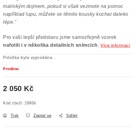
malinkým dojmem, pokud si však vezmete na pomoc
například lupu, můžete se těmito kousky kochat daleko
lépe."
Pro vaši lepší představu jsme samozřejmě vzorek
nafotili i v několika detailních snímcích
.
Více informací
Položka byla vyprodána…
Prodáno
2 050 Kč
Měrná cena:
Kód zboží:
29956
Tisk
Zeptat se
Sdílet