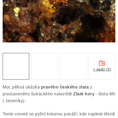
ČLÁNKY
NALEZIŠTĚ
NÁŠ PŘÍBĚH
VIDEOGALERIE
KONTAKT
MISTROVSKÉ KRYSTALY
+ další (3)
Obchodní podmínky
Puncovní značky
Moc pěkná ukázka
pravého českého zlata
z
Ochrana osobních údajů
proslaveného šutráckého naleziště
Zlaté hory
- štola Mír
Výkup minerálů a drahých kamenů
( Jeseníky).
Formulář pro uplatnění reklamace
Tento vzorek se pyšní krásnou pasáží, kde najdete těsně
Formulář pro odstoupení od smlouvy