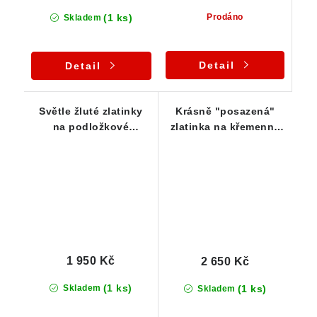
(1 ks)
Prodáno
Skladem
Detail
Detail
Světle žluté zlatinky
Krásně "posazená"
na podložkové
zlatinka na křemenné
mateční hornině -
matrix - Zlaté hory
Zlaté Hory
1 950 Kč
2 650 Kč
(1 ks)
(1 ks)
Skladem
Skladem