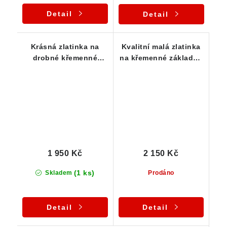
Detail
Detail
Krásná zlatinka na
Kvalitní malá zlatinka
drobné křemenné
na křemenné základně
podložce - Zlaté Hory /
tzv. matrix - ČR
ČR
1 950 Kč
2 150 Kč
(1 ks)
Skladem
Prodáno
Detail
Detail