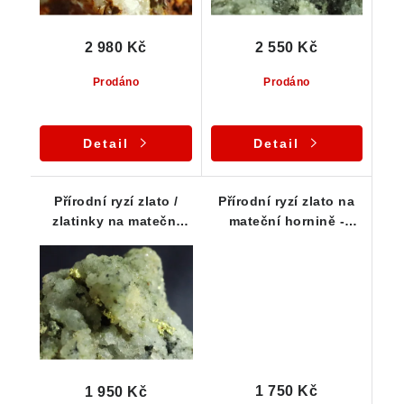
2 980 Kč
2 550 Kč
Prodáno
Prodáno
Detail
Detail
Přírodní ryzí zlato /
Přírodní ryzí zlato na
zlatinky na mateční
mateční hornině -
hornině - Zlaté Hory /
Zlaté hory / štola Mír
Jeseníky
1 750 Kč
1 950 Kč