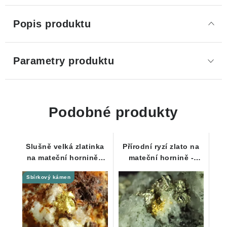
Popis produktu
Parametry produktu
Podobné produkty
Slušně velká zlatinka
Přírodní ryzí zlato na
na mateční hornině -
mateční hornině -
Zlaté hory - ČR
Zlaté hory / štola Mír
Sbírkový kámen