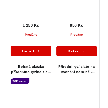
1 250 Kč
950 Kč
Prodáno
Prodáno
Detail
Detail
Bohatá ukázka
Přírodní ryzí zlato na
přírodního ryzího zlata
mateční hornině -
- Sběratelský vzorek ze
Zlaté hory - štola Mír
TOP kámen
Zlatých Hor