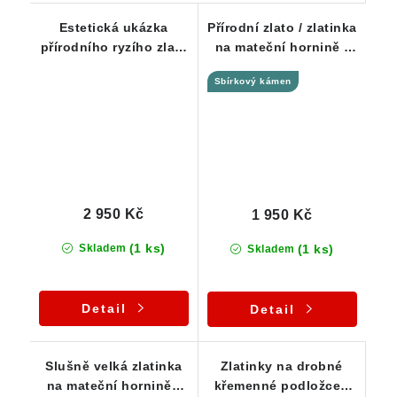
Estetická ukázka
Přírodní zlato / zlatinka
přírodního ryzího zlata
na mateční hornině -
na podložce / mateční
Zlaté Hory / ČR
Sbírkový kámen
hornině
2 950 Kč
1 950 Kč
(1 ks)
(1 ks)
Skladem
Skladem
Detail
Detail
Slušně velká zlatinka
Zlatinky na drobné
na mateční hornině -
křemenné podložce -