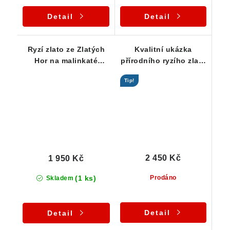
Detail
Detail
Ryzí zlato ze Zlatých
Kvalitní ukázka
Hor na malinkaté
přírodního ryzího zlata
mateční hornině
z České Republiky
Tip!
2 450 Kč
1 950 Kč
(1 ks)
Prodáno
Skladem
Detail
Detail