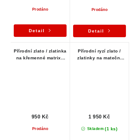
Prodáno
Prodáno
Detail
Detail
Přírodní zlato / zlatinka
Přírodní ryzí zlato /
na křemenné matrix -
zlatinky na mateční
Zlaté Hory / Jeseníky
hornině - Zlaté Hory /
Jeseníky
950 Kč
1 950 Kč
(1 ks)
Prodáno
Skladem