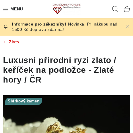
Přejít
Hleda
na
obsah
Novinka. Při nákupu nad
ČESKÉ KAMENY
1500 Kč doprava zdarma!
ŠPERKY
Zlato
KAMENY ZE SVĚTA
Luxusní přírodní ryzí zlato /
keříček na podložce - Zlaté
BROUŠENÉ
hory / ČR
SLEVY
Sbírkový kámen
ÚČINKY
KRYSTALY