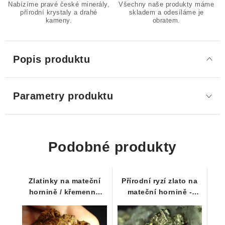
Nabízíme pravé české minerály,
Všechny naše produkty máme
přírodní krystaly a drahé
skladem a odesíláme je
kameny.
obratem.
Popis produktu
Parametry produktu
Podobné produkty
Zlatinky na mateční
Přírodní ryzí zlato na
hornině / křemenné
mateční hornině -
matrix - Zlaté Hory
Zlaté hory / štola Mír