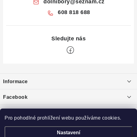
dolnibory
@
seznam.cz
608 818 688
Z
á
Informace
p
a
Obchodní podmínky
Facebook
t
Puncovní značky
í
Ochrana osobních údajů
Pro pohodlné prohlížení webu používáme cookies.
Toplist
Výkup minerálů a drahých kamenů
Nastavení
České krystaly
Broušený kámen
Eminerals.cz