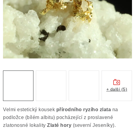
ČLÁNKY
NALEZIŠTĚ
NÁŠ PŘÍBĚH
VIDEOGALERIE
KONTAKT
MISTROVSKÉ KRYSTALY
+ další (5)
Obchodní podmínky
Puncovní značky
Ochrana osobních údajů
Velmi estetický kousek
přírodního ryzího zlata
na
Výkup minerálů a drahých kamenů
podložce (bílém albitu) pocházející z proslavené
Formulář pro uplatnění reklamace
zlatonosné lokality
Zlaté hory
(severní Jeseníky).
Formulář pro odstoupení od smlouvy