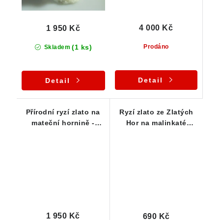
4 000 Kč
1 950 Kč
(1 ks)
Prodáno
Skladem
Detail
Detail
Přírodní ryzí zlato na
Ryzí zlato ze Zlatých
mateční hornině -
Hor na malinkaté
Zlaté hory - štola Mír
křemenné podložce
1 950 Kč
690 Kč