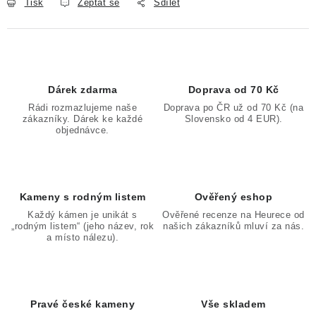
Tisk
Zeptat se
Sdílet
Dárek zdarma
Doprava od 70 Kč
Rádi rozmazlujeme naše
Doprava po ČR už od 70 Kč (na
zákazníky. Dárek ke každé
Slovensko od 4 EUR).
objednávce.
Kameny s rodným listem
Ověřený eshop
Každý kámen je unikát s
Ověřené recenze na Heurece od
„rodným listem“ (jeho název, rok
našich zákazníků mluví za nás.
a místo nálezu).
Pravé české kameny
Vše skladem