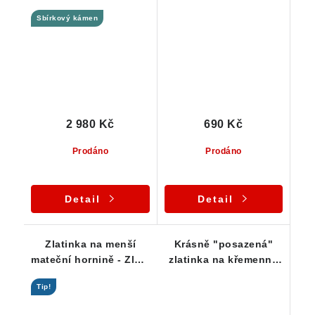
Zlaté hory - ČR
Zlaté Hory
Sbírkový kámen
2 980 Kč
690 Kč
Prodáno
Prodáno
Detail
Detail
Zlatinka na menší
Krásně "posazená"
mateční hornině - Zlaté
zlatinka na křemenné
Hory / ČR
matrix - Zlaté hory
Tip!