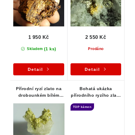
1 950 Kč
2 550 Kč
(1 ks)
Skladem
Prodáno
Detail
Detail
Přírodní ryzí zlato na
Bohatá ukázka
drobounkém bílém
přírodního ryzího zlata
křemeni - ČR / Zlaté
- Sběratelský vzorek ze
TOP kámen
Hory
Zlatých Hor