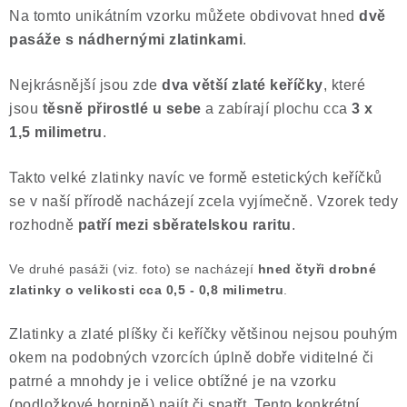
Na tomto unikátním vzorku můžete obdivovat hned
dvě
Poučení o právu na odstoupení od smlouvy
pasáže s nádhernými zlatinkami
.
Nejkrásnější jsou zde
dva větší zlaté keříčky
, které
jsou
těsně přirostlé u sebe
a zabírají plochu cca
3 x
1,5 milimetru
.
Takto velké zlatinky navíc ve formě estetických keříčků
se v naší přírodě nacházejí zcela vyjímečně. Vzorek tedy
rozhodně
patří mezi sběratelskou raritu
.
Ve druhé pasáži (viz. foto) se nacházejí
hned čtyři drobné
zlatinky o velikosti cca 0,5 - 0,8 milimetru
.
Zlatinky a zlaté plíšky či keříčky většinou nejsou pouhým
okem na podobných vzorcích úplně dobře viditelné či
patrné a mnohdy je i velice obtížné je na vzorku
(podložkové hornině) najít či spatřt. Tento konkrétní