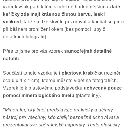
vzorek však patří k těm skutečně hodnotnějším a
zlaté
keříčky zde mají krásnou žlutou barvu, lesk i
velikost
, takže je lze skvěle pozorovat a kochat se jimi i
při běžném prohlížení okem (bez pomoci lupy či
detailních fotografií).
Přes to jsme pro vás vzorek
samozřejmě detailně
nafotili
.
Součástí tohoto vzorku je i
plastová krabička
(rozměr
cca 6 x 4 x 4 cm), kterou můžete vidět na fotografiích.
Vzorek je k plastovému podstavečku
uchycený pouze
pomocí mineralogického tmelu
(plastelíny).
"Mineralogický tmel představuje praktický a účinný
nástroj pro všechny, kdo chtějí bezpečně uchovávat a
prezentovat své sběratelské exponáty. Tento plastický