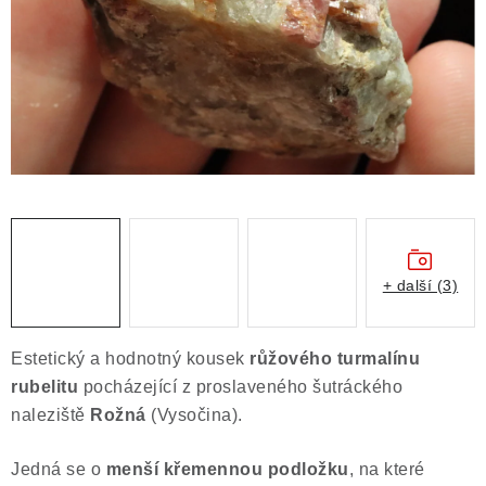
ČLÁNKY
NALEZIŠTĚ
NÁŠ PŘÍBĚH
VIDEOGALERIE
KONTAKT
MISTROVSKÉ KRYSTALY
+ další (3)
Obchodní podmínky
Puncovní značky
Estetický a hodnotný kousek
růžového turmalínu
Ochrana osobních údajů
rubelitu
pocházející z proslaveného šutráckého
Výkup minerálů a drahých kamenů
naleziště
Rožná
(Vysočina).
Formulář pro uplatnění reklamace
Jedná se o
menší křemennou podložku
, na které
Formulář pro odstoupení od smlouvy