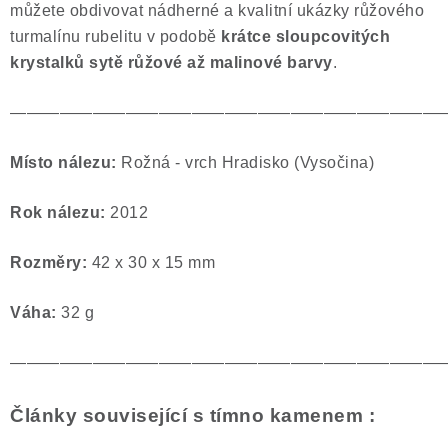
můžete obdivovat nádherné a kvalitní ukázky růžového
Poučení o právu na odstoupení od smlouvy
turmalínu rubelitu v podobě
krátce sloupcovitých
krystalků sytě růžové až malinové barvy
.
——————————————————————————
Místo nálezu:
Rožná - vrch Hradisko (Vysočina)
Rok nálezu:
2012
Rozměry:
42 x 30 x 15 mm
Váha:
32 g
——————————————————————————
Články související s tímno kamenem :