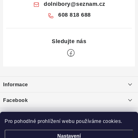
dolnibory
@
seznam.cz
608 818 688
Z
á
Informace
p
a
Obchodní podmínky
Facebook
t
Puncovní značky
í
Ochrana osobních údajů
Pro pohodlné prohlížení webu používáme cookies.
Toplist
Výkup minerálů a drahých kamenů
Nastavení
České krystaly
Broušený kámen
Eminerals.cz