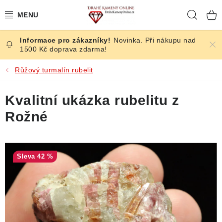
Přejít
Hleda
na
obsah
Novinka. Při nákupu nad
ČESKÉ KAMENY
1500 Kč doprava zdarma!
ŠPERKY
Růžový turmalín rubelit
KAMENY ZE SVĚTA
Kvalitní ukázka rubelitu z
Rožné
BROUŠENÉ
SLEVY
42 %
ÚČINKY
KRYSTALY