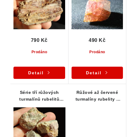
790 Kč
490 Kč
Prodáno
Prodáno
Detail
Detail
Série tří růžových
Růžové až červené
turmalínů rubelitů
turmalíny rubelity v
zarostlých v křemeni -
sadě 3 ks
Vysočina