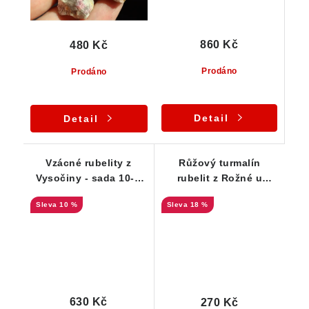
860 Kč
480 Kč
Prodáno
Prodáno
Detail
Detail
Vzácné rubelity z
Růžový turmalín
Vysočiny - sada 10-ti
rubelit z Rožné u
krystalků
Nedvědice
10 %
18 %
630 Kč
270 Kč