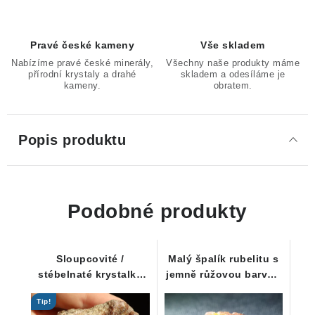
Pravé české kameny
Vše skladem
Nabízíme pravé české minerály,
Všechny naše produkty máme
přírodní krystaly a drahé
skladem a odesíláme je
kameny.
obratem.
Popis produktu
Podobné produkty
Sloupcovité /
Malý špalík rubelitu s
stébelnaté krystalky
jemně růžovou barvou
růžového turmalínu
- Řečice / Vysočina
Tip!
rubelitu - Dobrá Voda