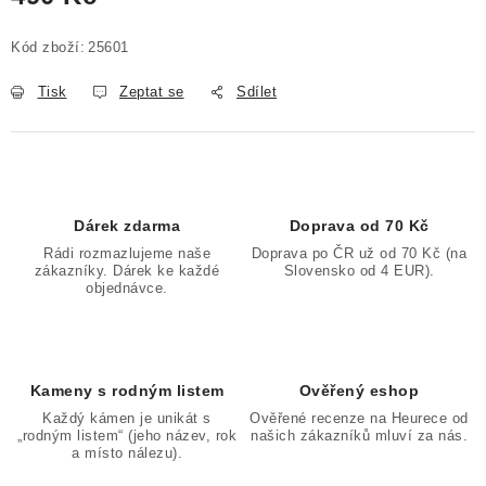
Měrná cena:
Kód zboží:
25601
Tisk
Zeptat se
Sdílet
Dárek zdarma
Doprava od 70 Kč
Rádi rozmazlujeme naše
Doprava po ČR už od 70 Kč (na
zákazníky. Dárek ke každé
Slovensko od 4 EUR).
objednávce.
Kameny s rodným listem
Ověřený eshop
Každý kámen je unikát s
Ověřené recenze na Heurece od
„rodným listem“ (jeho název, rok
našich zákazníků mluví za nás.
a místo nálezu).