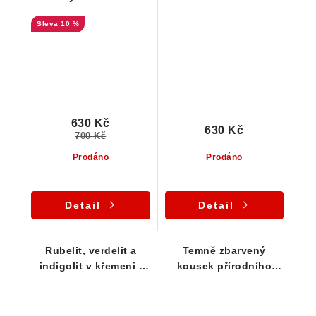
rubelitů z Vysočiny -
červenou barvou
10 %
sada 10 ks
630 Kč
630 Kč
700 Kč
Prodáno
Prodáno
Detail
Detail
Rubelit, verdelit a
Temně zbarvený
indigolit v křemeni -
kousek přírodního
Rožná / Vysočina
rubelitu z ČR