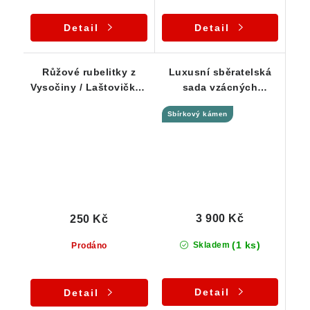
Detail
Detail
Růžové rubelitky z
Luxusní sběratelská
Vysočiny / Laštovičky -
sada vzácných
série 15 ks
barevných turmalínů /
Sbírkový kámen
elbaitů - Vysočina
3 900 Kč
250 Kč
(1 ks)
Skladem
Prodáno
Detail
Detail