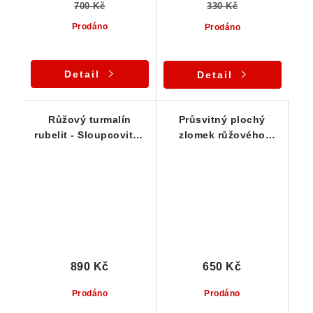
700 Kč
330 Kč
Prodáno
Prodáno
Detail
Detail
Růžový turmalín
Průsvitný plochý
rubelit - Sloupcovité /
zlomek růžového
jehlicovité krystalky -
turmalínu rubelitu -
Rožná / ČR
Řečice
890 Kč
650 Kč
Prodáno
Prodáno