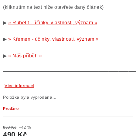
(kliknutím na text níže otevřete daný článek)
▶
» Rubelit - účinky, vlastnosti, význam «
▶
» Křemen - účinky, vlastnosti, význam «
▶
» Náš příběh «
——————————————————————————
Více informací
Položka byla vyprodána…
Prodáno
850 Kč
–42 %
490 Kč