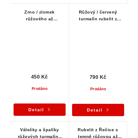
Zrno / zlomek
Růžový / červený
růžového až
turmalín rubelit z
červeného turmalínu
Řečice - zrno
rubelitu - Řečice
450 Kč
790 Kč
Prodáno
Prodáno
Detail
Detail
Válečky a špalíky
Rubelit z Řečice s
růžových turmalínů
temně růžovou až