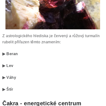
Z astrologického hlediska je červený a růžový turmalín
rubelit přiřazen těmto znamením:
▶ Beran
▶ Lev
▶ Váhy
▶ Štír
Čakra - energetické centrum