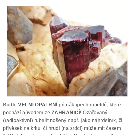
Buďte
VELMI OPATRNÍ
při nákupech rubelitů, které
pochází původem ze
ZAHRANIČÍ!
Ozařovaný
(radioaktivní) rubelit nošený např. jako náhrdelník, či
přívěsek na krku, či hrudi (na srdci) může mít časem