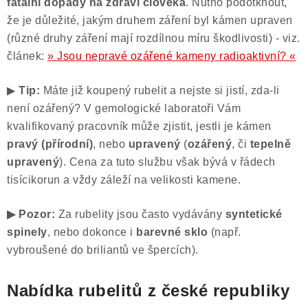
fatální dopady na zdraví člověka
. Nutno podotknout,
že je důležité, jakým druhem záření byl kámen upraven
(různé druhy záření mají rozdílnou míru škodlivosti) - viz.
článek:
» Jsou nepravé ozářené kameny radioaktivní? «
▶
Tip:
Máte již koupený rubelit a nejste si jistí, zda-li
není ozářený? V gemologické laboratoři Vám
kvalifikovaný pracovník může zjistit, jestli je kámen
pravý (přírodní)
, nebo
upravený
(
ozářený
, či
tepelně
upravený
). Cena za tuto službu však bývá v řádech
tisícikorun a vždy záleží na velikosti kamene.
▶ Pozor:
Za rubelity jsou často vydávány
syntetické
spinely
, nebo dokonce i
barevné sklo
(např.
vybroušené do briliantů ve špercích).
Nabídka rubelitů z české republiky