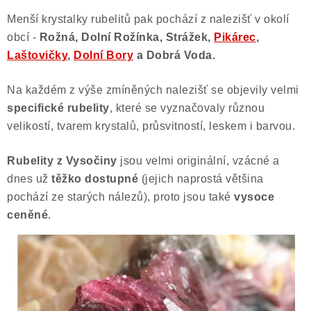
Menší krystalky rubelitů pak pochází z nalezišť v okolí
obcí -
Rožná, Dolní Rožínka, Strážek,
Pikárec
,
Laštovičky
,
Dolní Bory
a Dobrá Voda.
Na každém z výše zmíněných nalezišť se objevily velmi
specifické rubelity
, které se vyznačovaly různou
velikostí, tvarem krystalů, průsvitností, leskem i barvou.
Rubelity z Vysočiny
jsou velmi originální, vzácné a
dnes už
těžko dostupné
(jejich naprostá většina
pochází ze starých nálezů), proto jsou také
vysoce
ceněné
.