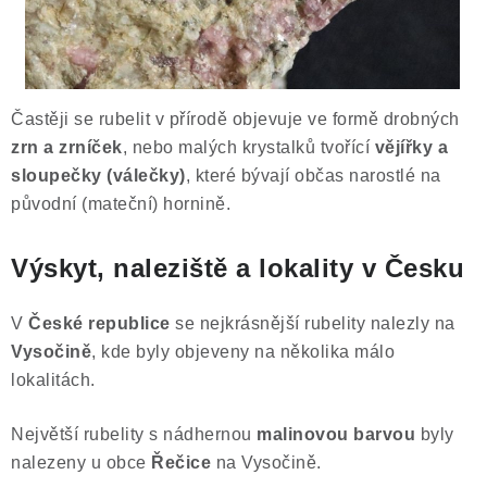
Častěji se rubelit v přírodě objevuje ve formě drobných
zrn a zrníček
, nebo malých krystalků tvořící
vějířky a
sloupečky (válečky)
, které bývají občas narostlé na
původní (mateční) hornině.
Výskyt, naleziště a lokality v Česku
V
České republice
se nejkrásnější rubelity nalezly na
Vysočině
, kde byly objeveny na několika málo
lokalitách.
Největší rubelity s nádhernou
malinovou barvou
byly
nalezeny u obce
Řečice
na Vysočině.