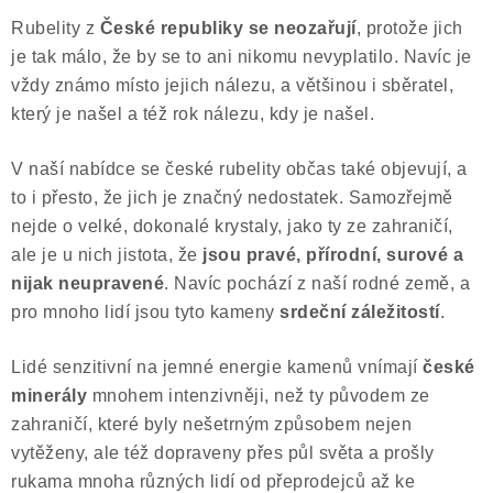
Rubelity z
České republiky se neozařují
, protože jich
je tak málo, že by se to ani nikomu nevyplatilo. Navíc je
vždy známo místo jejich nálezu, a většinou i sběratel,
který je našel a též rok nálezu, kdy je našel.
V naší nabídce se české rubelity občas také objevují, a
to i přesto, že jich je značný nedostatek. Samozřejmě
nejde o velké, dokonalé krystaly, jako ty ze zahraničí,
ale je u nich jistota, že
jsou pravé, přírodní, surové a
nijak neupravené
. Navíc pochází z naší rodné země, a
pro mnoho lidí jsou tyto kameny
srdeční záležitostí
.
Lidé senzitivní na jemné energie kamenů vnímají
české
minerály
mnohem intenzivněji, než ty původem ze
zahraničí, které byly nešetrným způsobem nejen
vytěženy, ale též dopraveny přes půl světa a prošly
rukama mnoha různých lidí od přeprodejců až ke