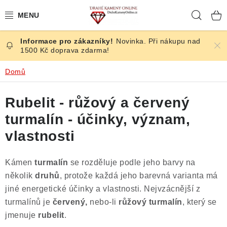
Přejít
Hleda
na
obsah
Novinka. Při nákupu nad
ČESKÉ KAMENY
1500 Kč doprava zdarma!
ŠPERKY
Domů
KAMENY ZE SVĚTA
Rubelit - růžový a červený
turmalín - účinky, význam,
BROUŠENÉ
vlastnosti
SLEVY
Kámen
turmalín
se rozděluje podle jeho barvy na
ÚČINKY
několik
druhů
, protože každá jeho barevná varianta má
jiné energetické účinky a vlastnosti. Nejvzácnější z
KRYSTALY
turmalínů je
červený,
nebo-li
růžový turmalín
, který se
jmenuje
rubelit
.