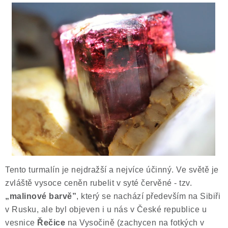
ČLÁNKY
NALEZIŠTĚ
NÁŠ PŘÍBĚH
VIDEOGALERIE
KONTAKT
MISTROVSKÉ KRYSTALY
Obchodní podmínky
Puncovní značky
Tento turmalín je nejdražší a nejvíce účinný. Ve světě je
Ochrana osobních údajů
zvláště vysoce ceněn rubelit v syté červěné - tzv.
Výkup minerálů a drahých kamenů
„malinové barvě”
, který se nachází především na Sibiři
v Rusku, ale byl objeven i u nás v České republice u
Formulář pro uplatnění reklamace
vesnice
Řečice
na Vysočině (zachycen na fotkých v
Formulář pro odstoupení od smlouvy