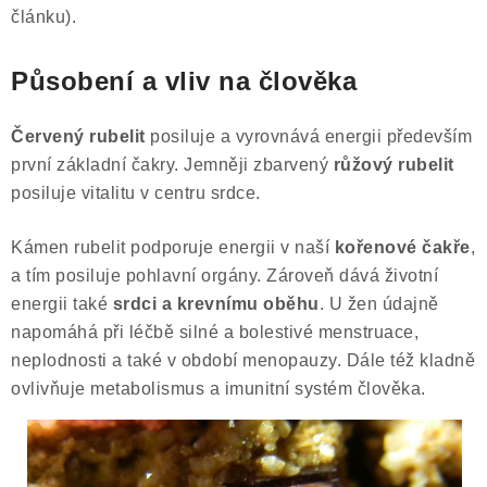
článku).
Poučení o právu na odstoupení od smlouvy
Působení a vliv na člověka
Červený rubelit
posiluje a vyrovnává energii především
první základní čakry. Jemněji zbarvený
růžový rubelit
posiluje vitalitu v centru srdce.
Kámen rubelit podporuje energii v naší
kořenové čakře
,
a tím posiluje pohlavní orgány. Zároveň dává životní
energii také
srdci a krevnímu oběhu
. U žen údajně
napomáhá při léčbě silné a bolestivé menstruace,
neplodnosti a také v období menopauzy. Dále též kladně
ovlivňuje metabolismus a imunitní systém člověka.