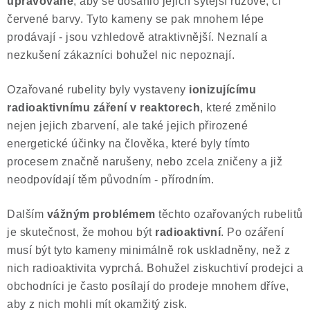
upravované
, aby se dosáhlo jejich sytější růžové, či
červené barvy. Tyto kameny se pak mnohem lépe
prodávají - jsou vzhledově atraktivnější. Neznalí a
nezkušení zákazníci bohužel nic nepoznají.
Ozařované rubelity byly vystaveny
ionizujícímu
radioaktivnímu záření v reaktorech
, které změnilo
nejen jejich zbarvení, ale také jejich přirozené
energetické účinky na člověka, které byly tímto
procesem značně narušeny, nebo zcela zničeny a již
neodpovídají těm původním - přírodním.
Dalším
vážným problémem
těchto ozařovaných rubelitů
je skutečnost, že mohou být
radioaktivní
. Po ozáření
musí být tyto kameny minimálně rok uskladněny, než z
nich radioaktivita vyprchá. Bohužel ziskuchtiví prodejci a
obchodníci je často posílají do prodeje mnohem dříve,
aby z nich mohli mít okamžitý zisk.