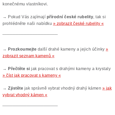
konečnému vlastníkovi.
→ Pokud Vás zajímají
přírodní české rubelity
, tak si
prohlédněte naši nabídku
» zobrazit české rubelity «
‾‾‾‾‾‾‾‾‾‾‾‾‾‾‾‾‾‾‾‾‾‾‾‾‾‾‾‾‾‾‾‾‾‾‾‾‾‾‾
→ Prozkoumejte
další drahé kameny a jejich účinky
»
zobrazit seznam kamenů «
→ Přečtěte si
jak pracovat s drahými kameny a krystaly
» číst jak pracovat s kameny «
→ Zjistěte
jak správně vybrat vhodný drahý kámen
» jak
vybrat vhodný kámen «
‾‾‾‾‾‾‾‾‾‾‾‾‾‾‾‾‾‾‾‾‾‾‾‾‾‾‾‾‾‾‾‾‾‾‾‾‾‾‾