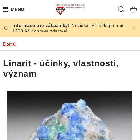
Přejít
Hleda
na
obsah
Novinka. Při nákupu nad
ČESKÉ KAMENY
1500 Kč doprava zdarma!
ŠPERKY
Domů
KAMENY ZE SVĚTA
Linarit - účinky, vlastnosti,
význam
BROUŠENÉ
SLEVY
ÚČINKY
KRYSTALY