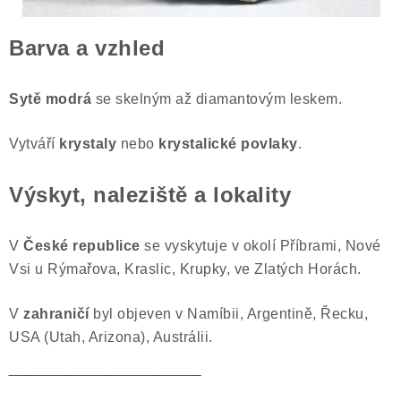
Barva a vzhled
Sytě modrá
se skelným až diamantovým leskem.
Vytváří
krystaly
nebo
krystalické povlaky
.
Výskyt, naleziště a lokality
V
České republice
se vyskytuje v okolí Příbrami, Nové
Vsi u Rýmařova, Kraslic, Krupky, ve Zlatých Horách.
V
zahraničí
byl objeven v Namíbii, Argentině, Řecku,
USA (Utah, Arizona), Austrálii.
‾‾‾‾‾‾‾‾‾‾‾‾‾‾‾‾‾‾‾‾‾‾‾‾‾‾‾‾‾‾‾‾‾‾‾‾‾‾‾