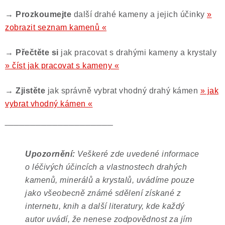
→ Prozkoumejte
další drahé kameny a jejich účinky
»
zobrazit seznam kamenů «
→ Přečtěte si
jak pracovat s drahými kameny a krystaly
» číst jak pracovat s kameny «
→ Zjistěte
jak správně vybrat vhodný drahý kámen
» jak
vybrat vhodný kámen «
‾‾‾‾‾‾‾‾‾‾‾‾‾‾‾‾‾‾‾‾‾‾‾‾‾‾‾‾‾‾‾‾‾‾‾‾‾‾‾
Upozornění:
Veškeré zde uvedené informace
o léčivých účincích a vlastnostech drahých
kamenů, minerálů a krystalů, uvádíme pouze
jako všeobecně známé sdělení získané z
internetu, knih a další literatury, kde každý
autor uvádí, že nenese zodpovědnost za jím