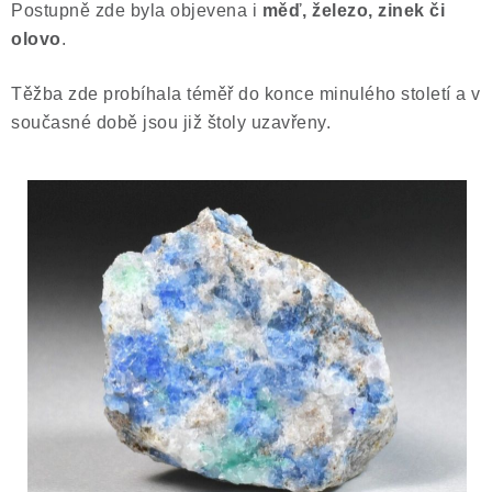
Postupně zde byla objevena i
měď, železo, zinek či
Poučení o právu na odstoupení od smlouvy
olovo
.
Těžba zde probíhala téměř do konce minulého století a v
současné době jsou již štoly uzavřeny.