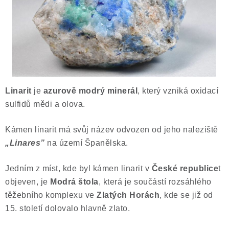
ČLÁNKY
NALEZIŠTĚ
NÁŠ PŘÍBĚH
VIDEOGALERIE
Linarit
je
azurově modrý minerál
, který vzniká oxidací
sulfidů mědi a olova.
KONTAKT
Kámen linarit má svůj název odvozen od jeho naleziště
MISTROVSKÉ KRYSTALY
„Linares”
na území Španělska.
Obchodní podmínky
Puncovní značky
Jedním z míst, kde byl kámen linarit v
České republice
t
Ochrana osobních údajů
objeven, je
Modrá štola
, která je součástí rozsáhlého
Výkup minerálů a drahých kamenů
těžebního komplexu ve
Zlatých Horách
, kde se již od
15. století dolovalo hlavně zlato.
Formulář pro uplatnění reklamace
Formulář pro odstoupení od smlouvy