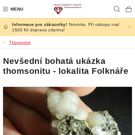
Přejít
Hleda
na
obsah
Novinka. Při nákupu nad
ČESKÉ KAMENY
1500 Kč doprava zdarma!
ŠPERKY
Thomsonit
KAMENY ZE SVĚTA
Nevšední bohatá ukázka
thomsonitu - lokalita Folknáře
BROUŠENÉ
SLEVY
ÚČINKY
KRYSTALY