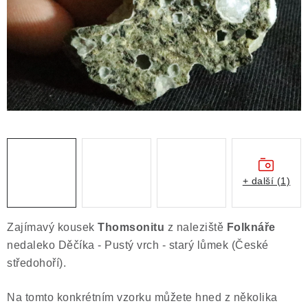
ČLÁNKY
NALEZIŠTĚ
NÁŠ PŘÍBĚH
VIDEOGALERIE
KONTAKT
MISTROVSKÉ KRYSTALY
+ další (1)
Obchodní podmínky
Puncovní značky
Zajímavý kousek
Thomsonitu
z naleziště
Folknáře
Ochrana osobních údajů
nedaleko Děčíka - Pustý vrch - starý lůmek (České
Výkup minerálů a drahých kamenů
středohoří).
Formulář pro uplatnění reklamace
Na tomto konkrétním vzorku můžete hned z několika
Formulář pro odstoupení od smlouvy