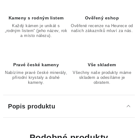
Kameny s rodným listem
Ověřený eshop
Každý kámen je unikát s
Ověřené recenze na Heurece od
„rodným listem“ (jeho název, rok
našich zákazníků mluví za nás.
a místo nálezu).
Pravé české kameny
Vše skladem
Nabízíme pravé české minerály,
Všechny naše produkty máme
přírodní krystaly a drahé
skladem a odesíláme je
kameny.
obratem.
Popis produktu
Podobné produkty