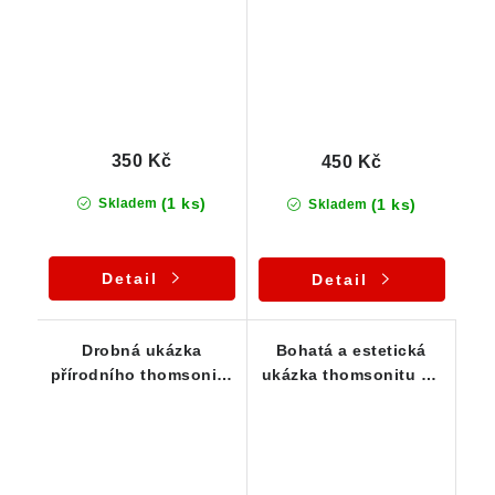
thomsonitů
350 Kč
450 Kč
(1 ks)
(1 ks)
Skladem
Skladem
Detail
Detail
Drobná ukázka
Bohatá a estetická
přírodního thomsonitu
ukázka thomsonitu na
z ČR
podložce - sbírkový
vzorek