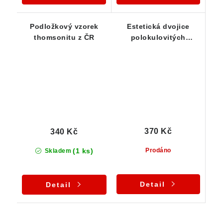
Podložkový vzorek
Estetická dvojice
thomsonitu z ČR
polokulovitých
agregátů thomsonitu
na čediči
370 Kč
340 Kč
(1 ks)
Prodáno
Skladem
Detail
Detail