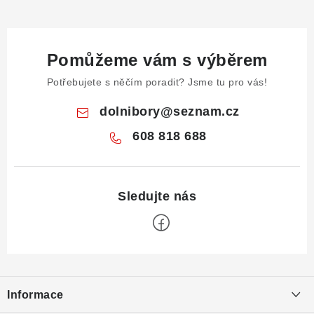
Pomůžeme vám s výběrem
Potřebujete s něčím poradit? Jsme tu pro vás!
dolnibory
@
seznam.cz
608 818 688
Z
á
Informace
p