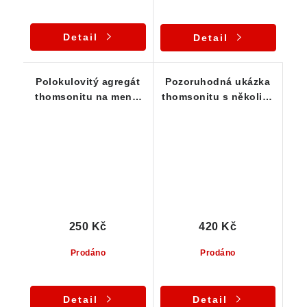
Detail
Detail
Polokulovitý agregát
Pozoruhodná ukázka
thomsonitu na menší
thomsonitu s několika
čedičové podložce
dutinami
250 Kč
420 Kč
Prodáno
Prodáno
Detail
Detail