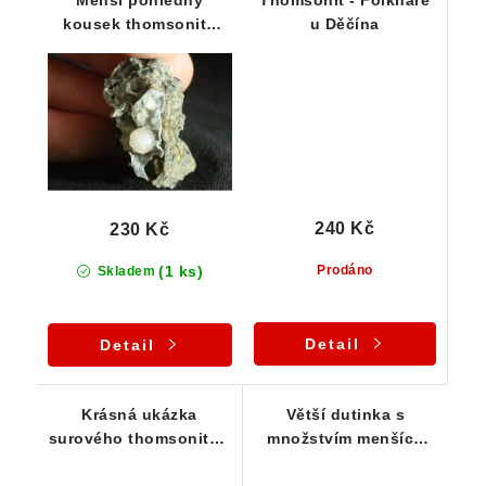
kousek thomsonitu
u Děčína
spolu s čedičem
240 Kč
230 Kč
(1 ks)
Prodáno
Skladem
Detail
Detail
Krásná ukázka
Větší dutinka s
surového thomsonitu -
množstvím menších
Folknáře - ČR
polokulovitých