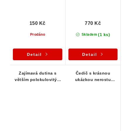
150 Kč
770 Kč
(1 ks)
Prodáno
Skladem
Detail
Detail
Zajímavá dutina s
Čedič s krásnou
větším polokulovitým
ukázkou nerostu
agregátem thomsonitu
thomsonitu