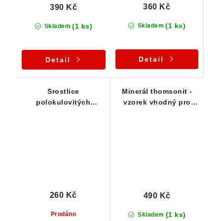
360 Kč
390 Kč
(1 ks)
(1 ks)
Skladem
Skladem
Detail
Detail
Srostlice
Minerál thomsonit -
polokulovitých
vzorek vhodný pro
agregátů thomsonitu -
začínající sběratele
český kámen
260 Kč
490 Kč
(1 ks)
Prodáno
Skladem