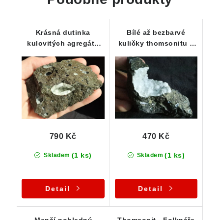
Krásná dutinka
Bílé až bezbarvé
kulovitých agregátů
kuličky thomsonitu v
thomsonitu v čediči
čediči - pohledný
neboli bazaltu
kousek
790 Kč
470 Kč
(1 ks)
(1 ks)
Skladem
Skladem
Detail
Detail
Menší pohledný
Thomsonit - Folknáře