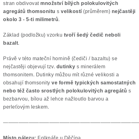
stran obdivovat
množství bílých polokulovitých
Poučení o právu na odstoupení od smlouvy
agregátů thomsonitu
s
velikostí
(průměrem)
nejčastěji
okolo 3 - 5-ti milimetrů
.
Základ (podložku) vzorku
tvoří šedý čedič neboli
bazalt
.
Právě v této mateční hornině (čediči / bazaltu) se
nejčastěji objevují tzv.
dutinky
s minerálem
thomsonitem. Dutinky můžou mít různé velikosti a
obsahují thomsonity
ve formě typických samostatných
nebo též často srostlých polokulovitých agregátů
s
bezbarvou, bílou až lehce nažloutlo barvou a
perleťovým leskem.
——————————————————————————
Místo nálezu:
Folknáře u Děčína