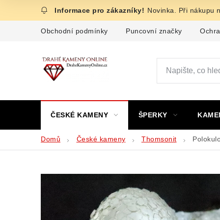
Přejít
Novinka. Při nákupu 
na
obsah
Obchodní podmínky
Puncovní značky
Ochra
ČESKÉ KAMENY
ŠPERKY
KAME
Domů
České kameny
Thomsonit
Polokul