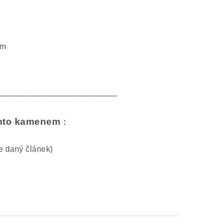
mm
———————————————
tímto kamenem
:
te daný článek)