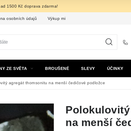
nad 1500 Kč doprava zdarma!
na osobních údajů
Výkup minerálů a drahých kamenů
F
NY ZE SVĚTA
BROUŠENÉ
SLEVY
ÚČINKY
ovitý agregát thomsonitu na menší čedičové podložce
Polokulovitý
na menší če