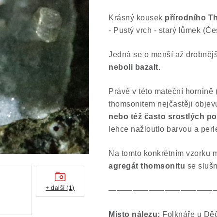
Krásný kousek
přírodního T
- Pustý vrch - starý lůmek (Če
Jedná se o menší až drobněj
neboli bazalt
.
Právě v této mateční hornině (
thomsonitem nejčastěji objevu
nebo též často srostlých p
lehce nažloutlo barvou a per
Na tomto konkrétním vzorku 
agregát thomsonitu
se sluš
+ další (1)
—————————————
Místo nálezu:
Folknáře u Dě