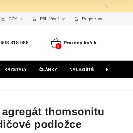
ormulář pro uplatnění reklamace
CZK
Formulář pro odstoupení od
Přihlášení
Registrace
608 818 688
Prázdný košík
Nákupní
košík
KRYSTALY
ČLÁNKY
NALEZIŠTĚ
NÁŠ PŘÍBĚH
 agregát thomsonitu
dičové podložce