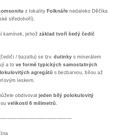
homsonitu
z lokality
Folknáře
nedaleko Děčíka
ské středohoří).
ší kamínek, jehož
základ tvoří šedý čedič
čediči / bazaltu) se tzv.
dutinky
s minerálem
jí a to
ve formě typických samostatných
olokulovitých agregátů
s bezbarvou, bílou až
leťovým leskem.
můžete obdivovat
jeden bílý polokulovitý
nou
velikostí 6 milimetrů
.
———————————————
čína