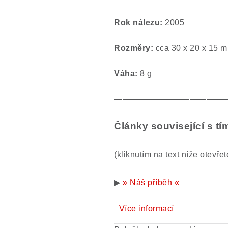
Rok nálezu:
2005
Rozměry:
cca 30 x 20 x 15 
Váha:
8 g
—————————————
Články související s 
(kliknutím na text níže otevře
▶
» Náš příběh «
Více informací