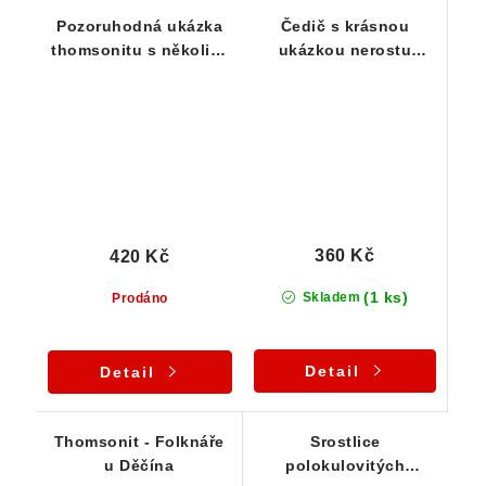
Pozoruhodná ukázka
Čedič s krásnou
thomsonitu s několika
ukázkou nerostu
dutinami
thomsonitu
360 Kč
420 Kč
(1 ks)
Skladem
Prodáno
Detail
Detail
Thomsonit - Folknáře
Srostlice
u Děčína
polokulovitých