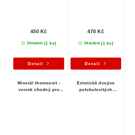
450 Kč
470 Kč
(1 ks)
(1 ks)
Skladem
Skladem
Detail
Detail
Minerál thomsonit -
Estetická dvojice
vzorek vhodný pro
polokulovitých
začínající sběratele
agregátů thomsonitu
na čediči