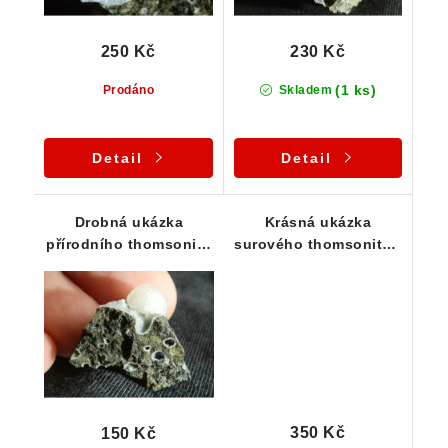
250 Kč
230 Kč
(1 ks)
Prodáno
Skladem
Detail
Detail
Drobná ukázka
Krásná ukázka
přírodního thomsonitu
surového thomsonitu -
z ČR
Folknáře - ČR
350 Kč
150 Kč