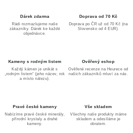
Dárek zdarma
Doprava od 70 Kč
Rádi rozmazlujeme naše
Doprava po ČR už od 70 Kč (na
zákazníky. Dárek ke každé
Slovensko od 4 EUR).
objednávce.
Kameny s rodným listem
Ověřený eshop
Každý kámen je unikát s
Ověřené recenze na Heurece od
„rodným listem“ (jeho název, rok
našich zákazníků mluví za nás.
a místo nálezu).
Pravé české kameny
Vše skladem
Nabízíme pravé české minerály,
Všechny naše produkty máme
přírodní krystaly a drahé
skladem a odesíláme je
kameny.
obratem.