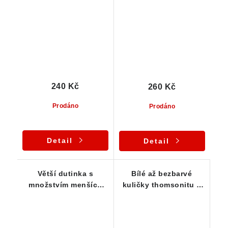
agregátů thomsonitu -
český kámen
240 Kč
260 Kč
Prodáno
Prodáno
Detail
Detail
Větší dutinka s
Bílé až bezbarvé
množstvím menších
kuličky thomsonitu v
polokulovitých
čediči - pohledný
thomsonitů
kousek