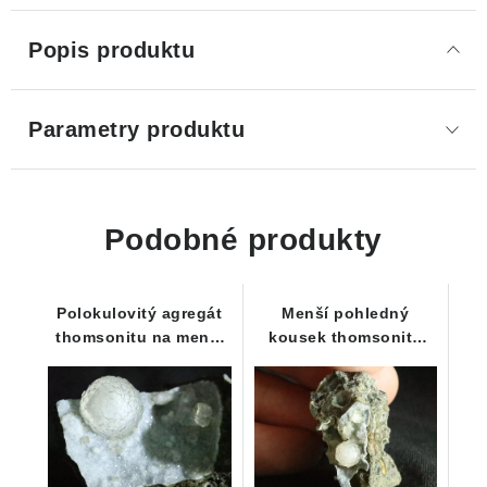
Popis produktu
Parametry produktu
Podobné produkty
Polokulovitý agregát
Menší pohledný
thomsonitu na menší
kousek thomsonitu
čedičové podložce
spolu s čedičem