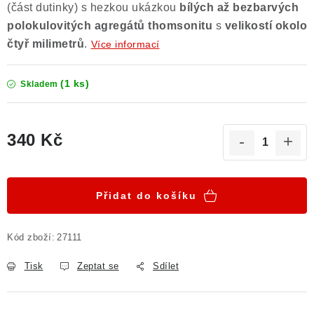
(část dutinky) s hezkou ukázkou
bílých až bezbarvých
Poučení o právu na odstoupení od smlouvy
polokulovitých agregátů thomsonitu
s
velikostí okolo
čtyř milimetrů
.
Více informací
(1 ks)
Skladem
340 Kč
Měrná cena:
Přidat do košíku
Kód zboží:
27111
Tisk
Zeptat se
Sdílet