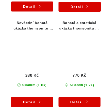
Detail
Detail
Nevšední bohatá
Bohatá a estetická
ukázka thomsonitu -
ukázka thomsonitu na
lokalita Folknáře
podložce - sbírkový
vzorek
380 Kč
770 Kč
(1 ks)
(1 ks)
Skladem
Skladem
Detail
Detail