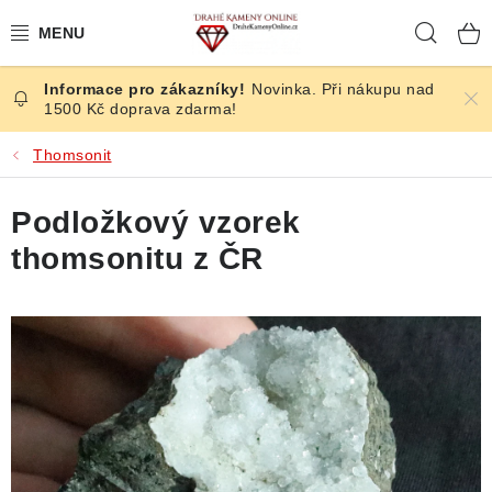
Přejít
Hleda
na
obsah
Novinka. Při nákupu nad
ČESKÉ KAMENY
1500 Kč doprava zdarma!
ŠPERKY
Thomsonit
KAMENY ZE SVĚTA
Podložkový vzorek
thomsonitu z ČR
BROUŠENÉ
SLEVY
ÚČINKY
KRYSTALY