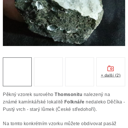
ČLÁNKY
NALEZIŠTĚ
NÁŠ PŘÍBĚH
VIDEOGALERIE
KONTAKT
MISTROVSKÉ KRYSTALY
+ další (2)
Obchodní podmínky
Puncovní značky
Pěkný vzorek surového
Thomsonitu
nalezený na
Ochrana osobních údajů
známé kamínkářské lokalitě
Folknáře
nedaleko Děčíka -
Výkup minerálů a drahých kamenů
Pustý vrch - starý lůmek (České středohoří).
Formulář pro uplatnění reklamace
Na tomto konkrétním vzorku můžete obdivovat pasáž
Formulář pro odstoupení od smlouvy