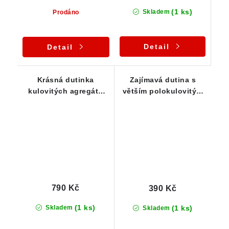
(1 ks)
Skladem
Prodáno
Detail
Detail
Krásná dutinka
Zajímavá dutina s
kulovitých agregátů
větším polokulovitým
thomsonitu v čediči
agregátem thomsonitu
neboli bazaltu
790 Kč
390 Kč
(1 ks)
(1 ks)
Skladem
Skladem