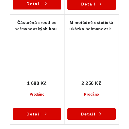
Detail
Detail
Částečná srostlice
Mimořádně estetická
heřmanovských koulí
ukázka heřmanovské
s odkrytým jádrem
koule s částečně
odkrytým jádrem
1 680 Kč
2 250 Kč
Prodáno
Prodáno
Detail
Detail