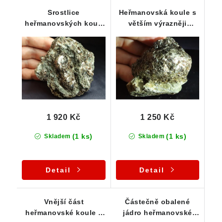
Srostlice
Heřmanovská koule s
heřmanovských koulí
větším výrazněji
s odkrytými jádry -
odkrytým jádrem /
Heřmanov u Křižanova
jádry
1 920 Kč
1 250 Kč
(1 ks)
(1 ks)
Skladem
Skladem
Detail
Detail
Vnější část
Částečně obalené
heřmanovské koule s
jádro heřmanovské