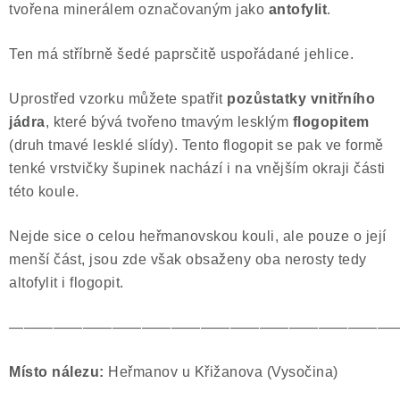
tvořena minerálem označovaným jako
antofylit
.
Poučení o právu na odstoupení od smlouvy
Ten má stříbrně šedé paprsčitě uspořádané jehlice.
Uprostřed vzorku můžete spatřit
pozůstatky vnitřního
jádra
, které bývá tvořeno tmavým lesklým
flogopitem
(druh tmavé lesklé slídy). Tento flogopit se pak ve formě
tenké vrstvičky šupinek nachází i na vnějším okraji části
této koule.
Nejde sice o celou heřmanovskou kouli, ale pouze o její
menší část, jsou zde však obsaženy oba nerosty tedy
altofylit i flogopit.
——————————————————————————
Místo nálezu:
Heřmanov u Křižanova (Vysočina)