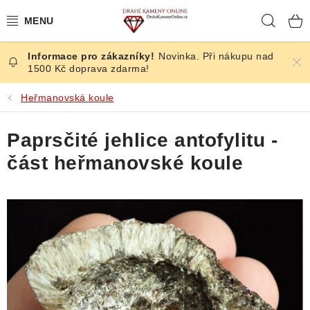
Přejít
Hleda
na
obsah
Novinka. Při nákupu nad
ČESKÉ KAMENY
1500 Kč doprava zdarma!
ŠPERKY
Heřmanovská koule
KAMENY ZE SVĚTA
Paprsčité jehlice antofylitu -
část heřmanovské koule
BROUŠENÉ
SLEVY
ÚČINKY
KRYSTALY