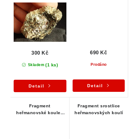
pozůstatky vnitřního
koule - flogopit,
járda
antofylit
690 Kč
300 Kč
(1 ks)
Prodáno
Skladem
Detail
Detail
Fragment
Fragment srostlice
heřmanovské koule -
heřmanovských koulí
flogopit a antofylit