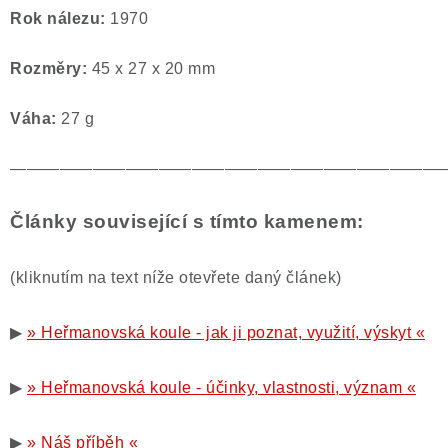
Rok nálezu:
1970
Rozměry:
45 x 27 x 20 mm
Váha:
27 g
——————————————————————————
Články související s tímto kamenem:
(kliknutím na text níže otevřete daný článek)
▶
» Heřmanovská koule - jak ji poznat, využití, výskyt «
▶
» Heřmanovská koule - účinky, vlastnosti, význam «
▶
» Náš příběh «