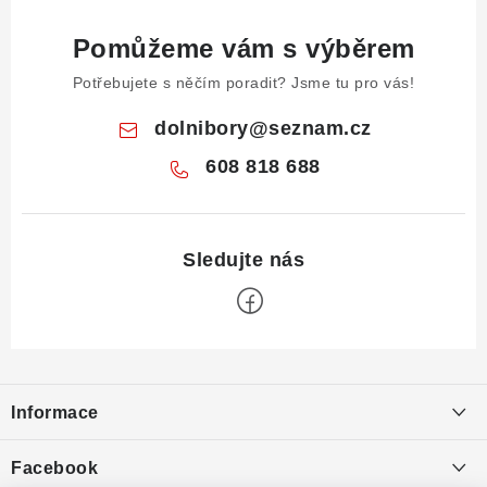
Pomůžeme vám s výběrem
Potřebujete s něčím poradit? Jsme tu pro vás!
dolnibory
@
seznam.cz
608 818 688
Z
á
Informace
p
a
Obchodní podmínky
Facebook
t