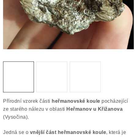
ČLÁNKY
NALEZIŠTĚ
NÁŠ PŘÍBĚH
VIDEOGALERIE
KONTAKT
MISTROVSKÉ KRYSTALY
Obchodní podmínky
Puncovní značky
Přírodní vzorek části
heřmanovské koule
pocházející
Ochrana osobních údajů
ze starého nálezu v oblasti
Heřmanov u Křižanova
Výkup minerálů a drahých kamenů
(Vysočina).
Formulář pro uplatnění reklamace
Jedná se o
vnější část heřmanovské koule
, která je
Formulář pro odstoupení od smlouvy