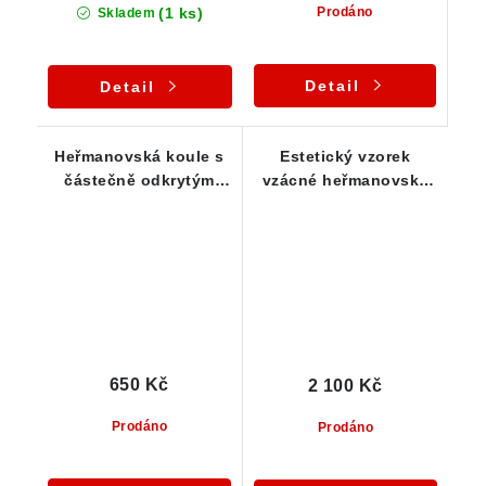
(1 ks)
Prodáno
Skladem
Detail
Detail
Heřmanovská koule s
Estetický vzorek
částečně odkrytým
vzácné heřmanovské
jádrem - Heřmanov u
koule s částečně
Křižanova
odkrytým jádrem
650 Kč
2 100 Kč
Prodáno
Prodáno