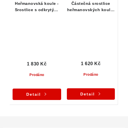
Heřmanovská koule -
Částečná srostlice
Srostlice s odkrytými
heřmanovských koulí -
jádry
Heřmanov / ČR
1 620 Kč
1 830 Kč
Prodáno
Prodáno
Detail
Detail