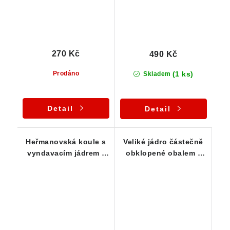
270 Kč
490 Kč
(1 ks)
Prodáno
Skladem
Detail
Detail
Heřmanovská koule s
Veliké jádro částečně
vyndavacím jádrem -
obklopené obalem -
zajímavost
Heřmanovská koule