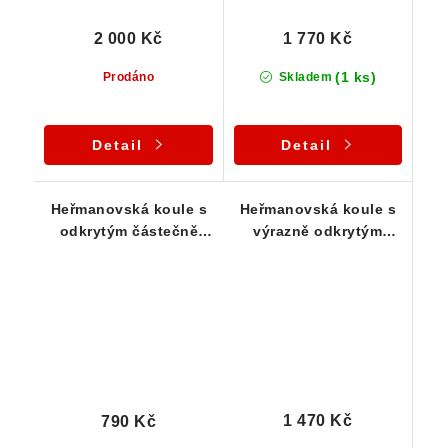
2 000 Kč
1 770 Kč
(1 ks)
Prodáno
Skladem
Detail
Detail
Heřmanovská koule s
Heřmanovská koule s
odkrytým částečně
výrazně odkrytým
zachovalým jádrem
jádrem - Heřmanov /
ČR
1 470 Kč
790 Kč