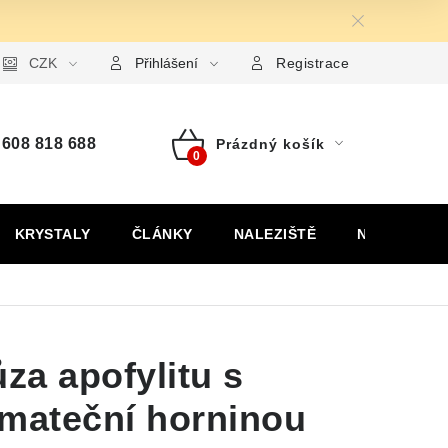
ormulář pro uplatnění reklamace
CZK
Formulář pro odstoupení od
Přihlášení
Registrace
608 818 688
Prázdný košík
Nákupní
košík
KRYSTALY
ČLÁNKY
NALEZIŠTĚ
NÁŠ PŘÍBĚH
ůza apofylitu s
 mateční horninou