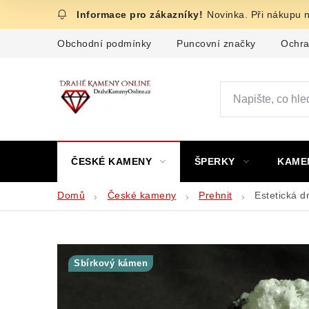
Přejít
Novinka. Při nákupu 
na
obsah
Obchodní podmínky
Puncovní značky
Ochra
ČESKÉ KAMENY
ŠPERKY
KAME
Domů
České kameny
Prehnit
Estetická d
Sbírkový kámen