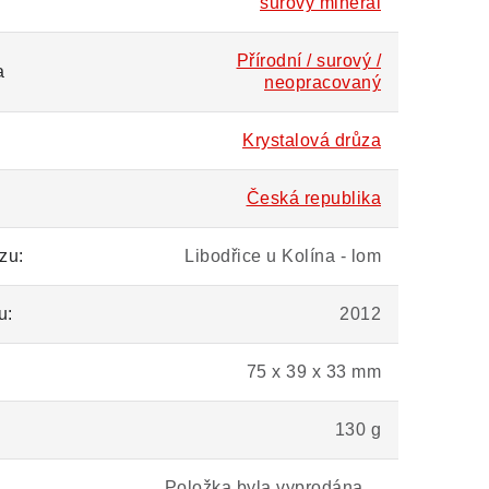
surový minerál
Přírodní / surový /
a
neopracovaný
Krystalová drůza
Česká republika
zu:
Libodřice u Kolína - lom
u:
2012
75 x 39 x 33 mm
130 g
Položka byla vyprodána…