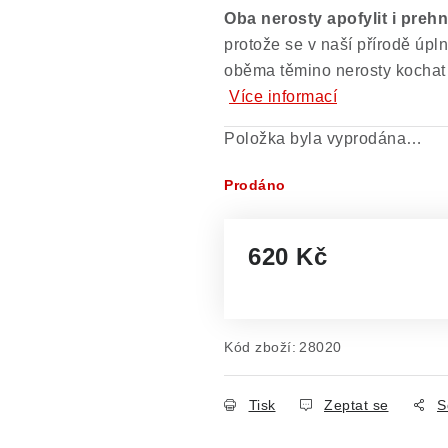
Oba nerosty apofylit i prehni
protože se v naší přírodě úpl
oběma těmino nerosty kochat
Více informací
Položka byla vyprodána…
Prodáno
620 Kč
Měrná cena:
Kód zboží:
28020
Tisk
Zeptat se
S