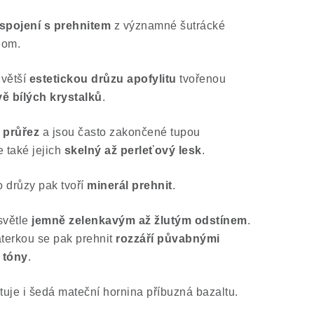
 spojení s prehnitem
z významné šutrácké
lom.
 větší
estetickou drůzu apofylitu
tvořenou
 bílých krystalků
.
 průřez
a jsou často zakončené tupou
e také jejich
skelný až perleťový lesk
.
o drůzy pak tvoří
minerál prehnit
.
světle
jemně zelenkavým až žlutým odstínem
.
aterkou se pak prehnit
rozzáří půvabnými
 tóny
.
uje i šedá mateční hornina příbuzná bazaltu.