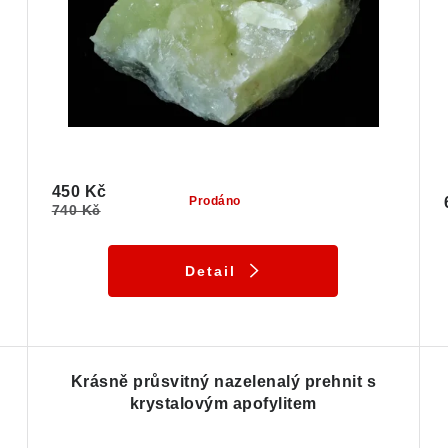
450 Kč
Prodáno
740 Kč
Detail
Krásně průsvitný nazelenalý prehnit s
krystalovým apofylitem