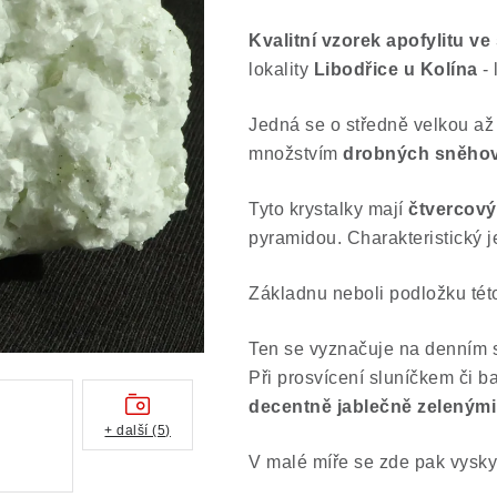
Kvalitní vzorek apofylitu ve
lokality
Libodřice u Kolína
- 
Jedná se o středně velkou až
množstvím
drobných sněhově
Tyto krystalky mají
čtvercový
pyramidou. Charakteristický j
Základnu neboli podložku tét
Ten se vyznačuje na denním 
P
ři prosvícení sluníčkem či b
decentně jablečně zelenými
+ další (5)
V malé míře se zde pak vyskyt