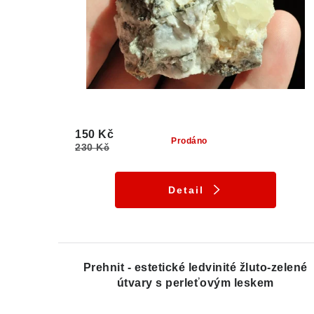
150 Kč
Prodáno
230 Kč
Detail
Prehnit - estetické ledvinité žluto-zelené
útvary s perleťovým leskem