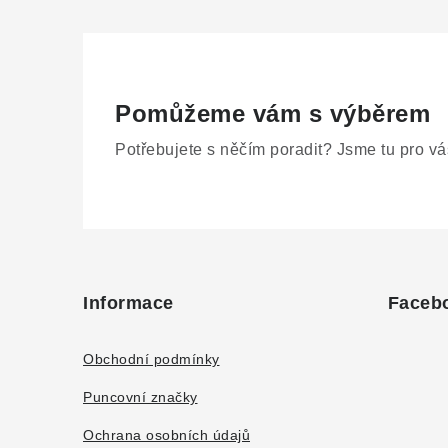
Pomůžeme vám s výběrem
Potřebujete s něčím poradit? Jsme tu pro vá
Z
á
Informace
Faceb
p
a
Obchodní podmínky
t
Puncovní značky
í
Ochrana osobních údajů