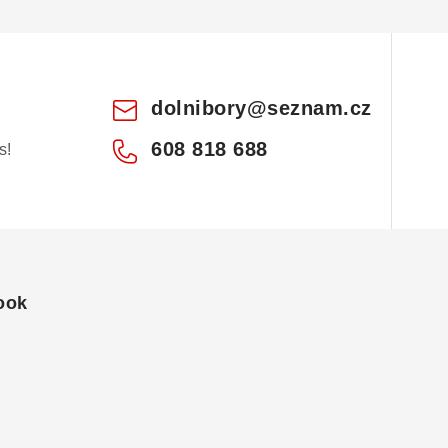
dolnibory
@
seznam.cz
608 818 688
s!
ook