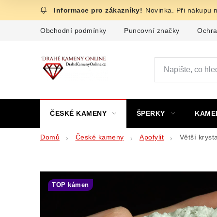
Přejít
Novinka. Při nákupu 
na
obsah
Obchodní podmínky
Puncovní značky
Ochra
ČESKÉ KAMENY
ŠPERKY
KAME
Domů
České kameny
Apofylit
Větší kryst
TOP kámen