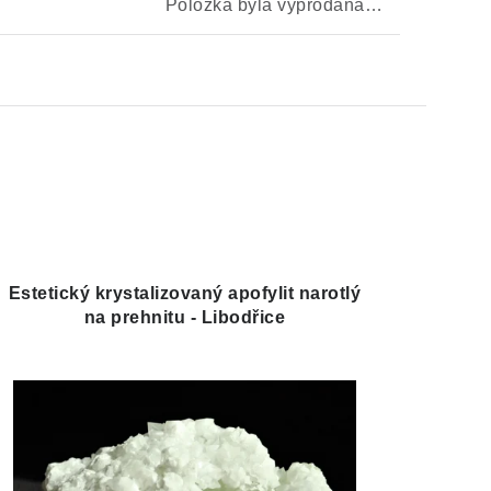
Položka byla vyprodána…
Estetický krystalizovaný apofylit narotlý
na prehnitu - Libodřice