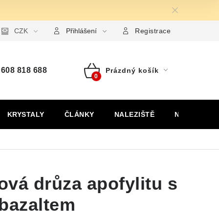
ormulář pro uplatnění reklamace
CZK
Formulář pro odstoupení od
Přihlášení
Registrace
608 818 688
Prázdný košík
Nákupní
košík
KRYSTALY
ČLÁNKY
NALEZIŠTĚ
NÁŠ PŘÍBĚH
lová drůza apofylitu s
 bazaltem