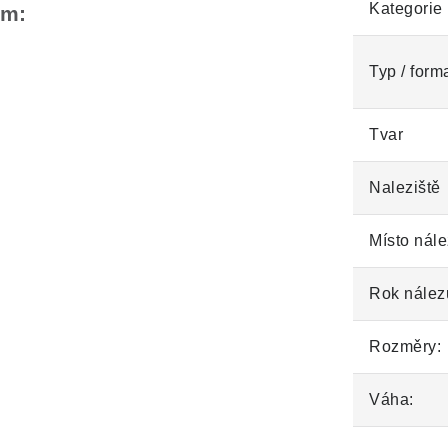
Kategorie
em:
Typ / form
Tvar
Naleziště
Místo nále
Rok nález
Rozměry:
Váha: