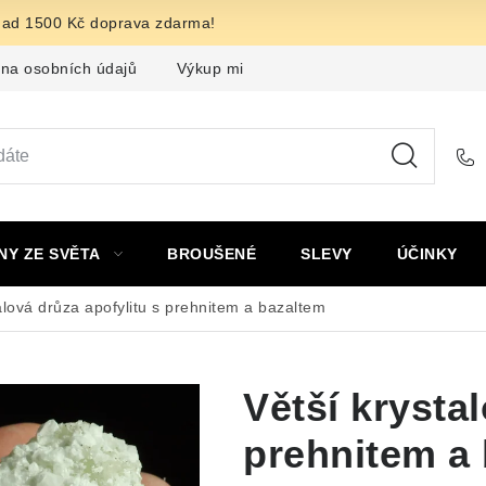
nad 1500 Kč doprava zdarma!
na osobních údajů
Výkup minerálů a drahých kamenů
F
NY ZE SVĚTA
BROUŠENÉ
SLEVY
ÚČINKY
alová drůza apofylitu s prehnitem a bazaltem
Větší krysta
prehnitem a