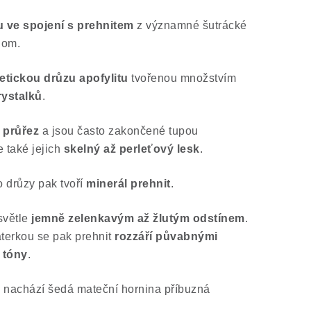
u ve spojení s prehnitem
z významné šutrácké
lom.
etickou drůzu apofylitu
tvořenou množstvím
rystalků
.
 průřez
a jsou často zakončené tupou
e také jejich
skelný až perleťový lesk
.
o drůzy pak tvoří
minerál prehnit
.
světle
jemně zelenkavým až žlutým odstínem
.
aterkou se pak prehnit
rozzáří půvabnými
 tóny
.
k nachází šedá mateční hornina příbuzná