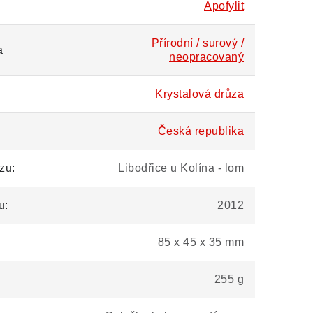
Apofylit
Přírodní / surový /
a
neopracovaný
Krystalová drůza
Česká republika
zu:
Libodřice u Kolína - lom
u:
2012
85 x 45 x 35 mm
255 g