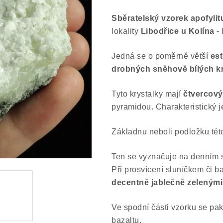
Sběratelský vzorek apofylit
lokality
Libodřice u Kolína
- 
Jedná se o poměrně větší
est
drobných sněhově bílých k
Tyto krystalky mají
čtvercový
pyramidou. Charakteristický j
Základnu neboli podložku tét
Ten se vyznačuje na denním 
P
ři prosvícení sluníčkem či b
decentně jablečně zelenými
Ve spodní části vzorku se pa
bazaltu.