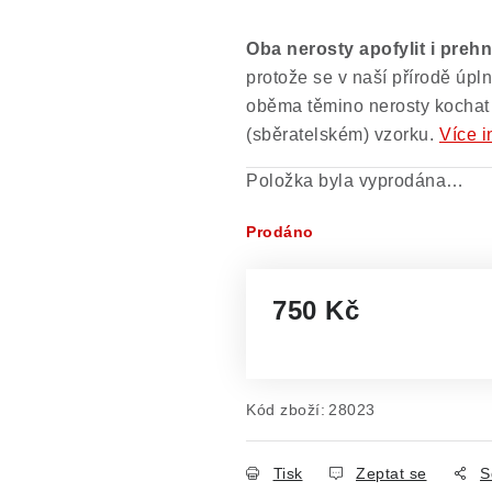
Oba nerosty apofylit i prehni
protože se v naší přírodě úpl
oběma těmino nerosty kochat
(sběratelském) vzorku.
Více i
Položka byla vyprodána…
Prodáno
750 Kč
Měrná cena:
Kód zboží:
28023
Tisk
Zeptat se
S