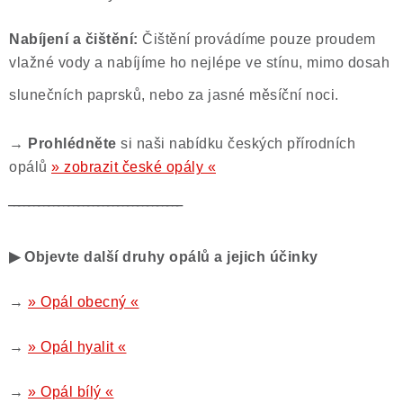
ČLÁNKY
Nabíjení a čištění:
Čištění provádíme pouze proudem
NALEZIŠTĚ
vlažné vody a nabíjíme ho nejlépe ve stínu, mimo dosah
NÁŠ PŘÍBĚH
slunečních paprsků, nebo za jasné měsíční noci.
VIDEOGALERIE
→ Prohlédněte
si naši nabídku českých přírodních
opálů
» zobrazit české opály «
KONTAKT
‾‾‾‾‾‾‾‾‾‾‾‾‾‾‾‾‾‾‾‾‾‾‾‾‾‾‾‾‾‾‾‾‾‾‾
MISTROVSKÉ KRYSTALY
▶ Objevte další druhy opálů a jejich účinky
Obchodní podmínky
Puncovní značky
→
» Opál obecný «
Ochrana osobních údajů
Výkup minerálů a drahých kamenů
→
» Opál hyalit «
Formulář pro uplatnění reklamace
→
» Opál bílý «
Formulář pro odstoupení od smlouvy