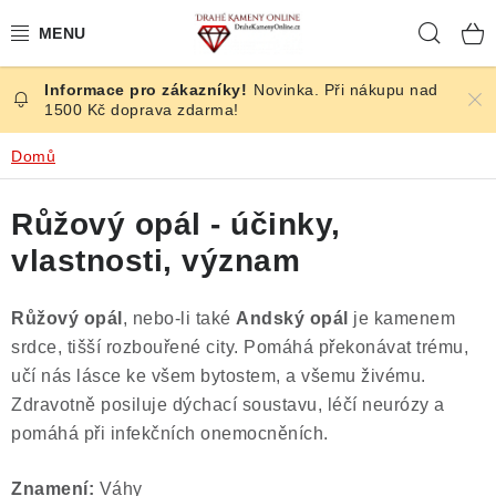
Přejít
Hleda
na
obsah
Novinka. Při nákupu nad
ČESKÉ KAMENY
1500 Kč doprava zdarma!
ŠPERKY
Domů
KAMENY ZE SVĚTA
Růžový opál - účinky,
vlastnosti, význam
BROUŠENÉ
Růžový opál
, nebo-li také
Andský opál
je kamenem
SLEVY
srdce, tišší rozbouřené city. Pomáhá překonávat trému,
učí nás lásce ke všem bytostem, a všemu živému.
ÚČINKY
Zdravotně posiluje dýchací soustavu, léčí neurózy a
pomáhá při infekčních onemocněních.
KRYSTALY
Znamení:
Váhy