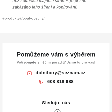
bez souhlasu majitele stránek je přísně
zakázáno jeho šíření a kopírování.
#produkty#/opal-obecny/
Pomůžeme vám s výběrem
Potřebujete s něčím poradit? Jsme tu pro vás!
dolnibory
@
seznam.cz
608 818 688