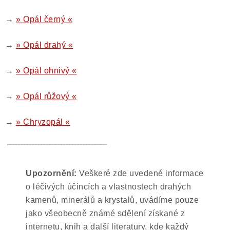
Poučení o právu na odstoupení od smlouvy
→
» Opál černý «
→
» Opál drahý «
→
» Opál ohnivý «
→
» Opál růžový «
→
» Chryzopál «
‾‾‾‾‾‾‾‾‾‾‾‾‾‾‾‾‾‾‾‾‾‾‾‾‾‾‾‾‾‾‾‾‾‾‾
Upozornění:
Veškeré zde uvedené informace
o léčivých účincích a vlastnostech drahých
kamenů, minerálů a krystalů, uvádíme pouze
jako všeobecně známé sdělení získané z
internetu, knih a další literatury, kde každý