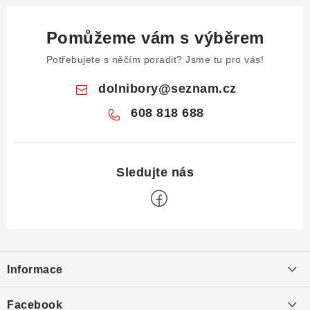
Pomůžeme vám s výběrem
Potřebujete s něčím poradit? Jsme tu pro vás!
dolnibory
@
seznam.cz
608 818 688
Z
á
Informace
p
a
Obchodní podmínky
Facebook