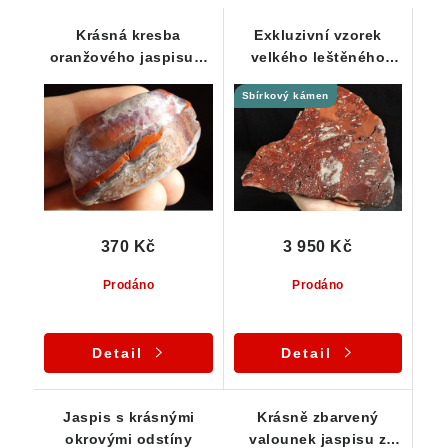
Krásná kresba
Exkluzivní vzorek
oranžového jaspisu s
velkého leštěného
ametystem a
jaspisu s úžasnou
Sbírkový kámen
křemenem
sytou barvou
370 Kč
3 950 Kč
Prodáno
Prodáno
Detail
Detail
Jaspis s krásnými
Krásně zbarvený
okrovými odstíny
valounek jaspisu z