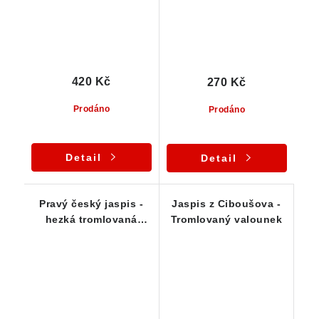
420 Kč
270 Kč
Prodáno
Prodáno
Detail
Detail
Pravý český jaspis -
Jaspis z Ciboušova -
hezká tromlovaná
Tromlovaný valounek
kostka