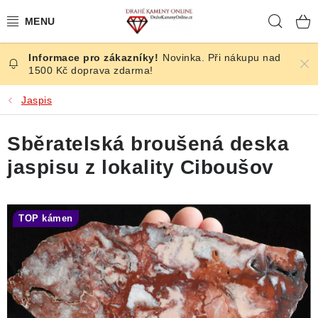
Přejít
Hleda
na
obsah
Novinka. Při nákupu nad
ČESKÉ KAMENY
1500 Kč doprava zdarma!
ŠPERKY
Jaspis
KAMENY ZE SVĚTA
Sběratelská broušená deska
jaspisu z lokality Ciboušov
BROUŠENÉ
SLEVY
TOP kámen
ÚČINKY
KRYSTALY