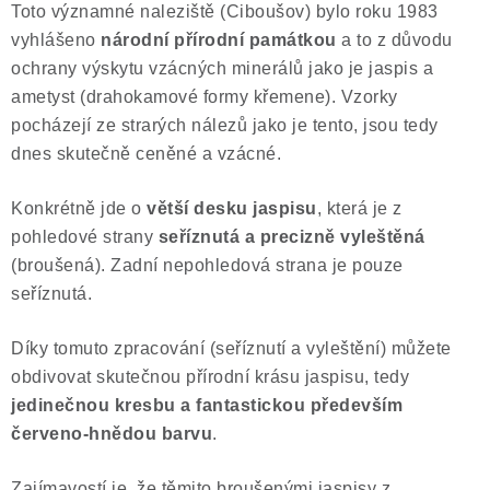
Toto významné naleziště (Ciboušov) bylo roku 1983
Poučení o právu na odstoupení od smlouvy
vyhlášeno
národní přírodní památkou
a to z důvodu
ochrany výskytu vzácných minerálů jako je jaspis a
ametyst (drahokamové formy křemene). Vzorky
pocházejí ze strarých nálezů jako je tento, jsou tedy
dnes skutečně ceněné a vzácné.
Konkrétně jde o
větší desku jaspisu
, která je z
pohledové strany
seříznutá a precizně vyleštěná
(broušená). Zadní nepohledová strana je pouze
seříznutá.
Díky tomuto zpracování (seříznutí a vyleštění) můžete
obdivovat skutečnou přírodní krásu jaspisu, tedy
jedinečnou kresbu a fantastickou především
červeno-hnědou barvu
.
Zajímavostí je, že těmito broušenými jaspisy z