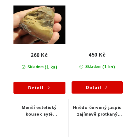
lokality Ciboušov
450 Kč
260 Kč
(1 ks)
(1 ks)
Skladem
Skladem
Detail
Detail
Menší estetický
Hnědo-červený jaspis
kousek sytě
zajímavě protkaný
zbarveného červeno-
žilkami křemene
hnědého jaspisu