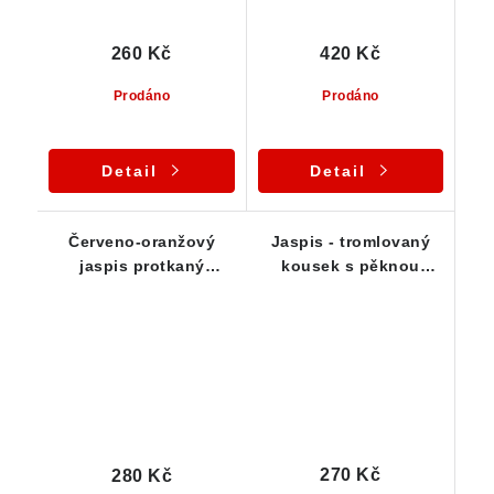
260 Kč
420 Kč
Prodáno
Prodáno
Detail
Detail
Červeno-oranžový
Jaspis - tromlovaný
jaspis protkaný
kousek s pěknou
mateční horninou
barvou
270 Kč
280 Kč