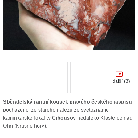
ČLÁNKY
NALEZIŠTĚ
NÁŠ PŘÍBĚH
VIDEOGALERIE
KONTAKT
MISTROVSKÉ KRYSTALY
+ další (3)
Obchodní podmínky
Puncovní značky
Sběratelský raritní kousek pravého českého jaspisu
Ochrana osobních údajů
pocházející ze starého nálezu ze světoznámé
Výkup minerálů a drahých kamenů
kamínkářské lokality
Ciboušov
nedaleko Klášterce nad
Ohří (Krušné hory).
Formulář pro uplatnění reklamace
Formulář pro odstoupení od smlouvy