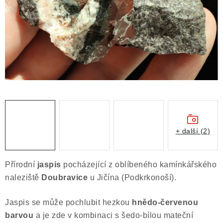
ČLÁNKY
NALEZIŠTĚ
NÁŠ PŘÍBĚH
VIDEOGALERIE
KONTAKT
MISTROVSKÉ KRYSTALY
+ další (2)
Obchodní podmínky
Puncovní značky
Přírodní
jaspis
pocházející z oblíbeného kamínkářského
Ochrana osobních údajů
naleziště
Doubravice
u Jičína (Podkrkonoší).
Výkup minerálů a drahých kamenů
Jaspis se může pochlubit hezkou
hnědo-červenou
Formulář pro uplatnění reklamace
barvou
a je zde v kombinaci s šedo-bílou mateční
Formulář pro odstoupení od smlouvy