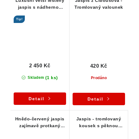
Luxusní větší leštěný
Jaspis z Ciboušova -
jaspis s nádhernou
Tromlovaný valounek
barvou i kresbou - ČR
Tip!
2 450 Kč
420 Kč
(1 ks)
Skladem
Prodáno
Detail
Detail
Hnědo-červený jaspis
Jaspis - tromlovaný
zajímavě protkaný
kousek s pěknou
žilkami křemene
barvou