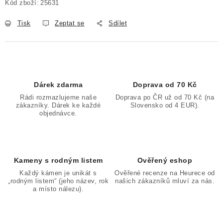
Kód zboží:
25631
Tisk
Zeptat se
Sdílet
Dárek zdarma
Doprava od 70 Kč
Rádi rozmazlujeme naše
Doprava po ČR už od 70 Kč (na
zákazníky. Dárek ke každé
Slovensko od 4 EUR).
objednávce.
Kameny s rodným listem
Ověřený eshop
Každý kámen je unikát s
Ověřené recenze na Heurece od
„rodným listem“ (jeho název, rok
našich zákazníků mluví za nás.
a místo nálezu).