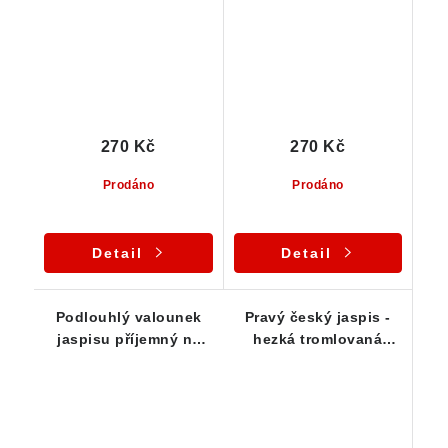
270 Kč
270 Kč
Prodáno
Prodáno
Detail
Detail
Podlouhlý valounek
Pravý český jaspis -
jaspisu příjemný na
hezká tromlovaná
dotek - trovmlovaný
kostka
vzorek