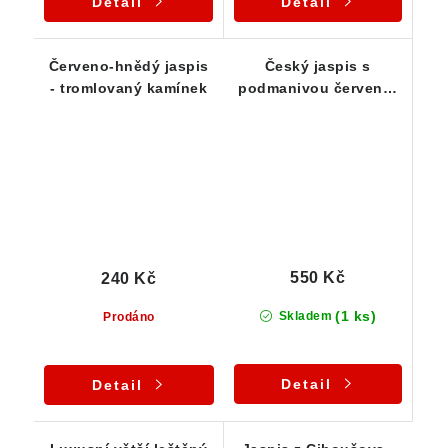
Detail
Detail
Červeno-hnědý jaspis
Český jaspis s
- tromlovaný kamínek
podmanivou červeno-
hnědou barvou -
Ciboušov
550 Kč
240 Kč
(1 ks)
Skladem
Prodáno
Detail
Detail