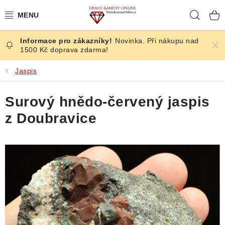
Přejít
Hleda
na
obsah
Novinka. Při nákupu nad
ČESKÉ KAMENY
1500 Kč doprava zdarma!
ŠPERKY
Jaspis
KAMENY ZE SVĚTA
Surový hnědo-červený jaspis
z Doubravice
BROUŠENÉ
SLEVY
ÚČINKY
KRYSTALY