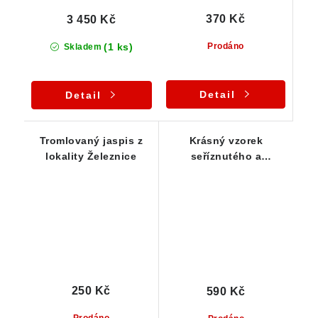
370 Kč
3 450 Kč
(1 ks)
Prodáno
Skladem
Detail
Detail
Tromlovaný jaspis z
Krásný vzorek
lokality Železnice
seříznutého a
vyleštěného jaspisu
250 Kč
590 Kč
Prodáno