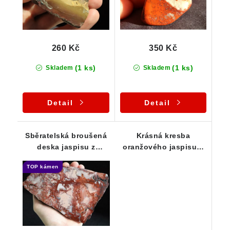
260 Kč
350 Kč
(1 ks)
(1 ks)
Skladem
Skladem
Detail
Detail
Sběratelská broušená
Krásná kresba
deska jaspisu z
oranžového jaspisu s
lokality Ciboušov
ametystem a
TOP kámen
křemenem