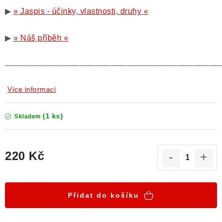
▶
» Jaspis - účinky, vlastnosti, druhy «
▶
» Náš příběh «
——————————————————————————
Více informací
(1 ks)
Skladem
220 Kč
Měrná cena:
Přidat do košíku