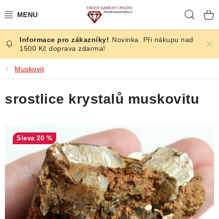
Přejít
Hleda
na
obsah
Novinka. Při nákupu nad
ČESKÉ KAMENY
1500 Kč doprava zdarma!
ŠPERKY
Muskovit
KAMENY ZE SVĚTA
srostlice krystalů muskovitu
BROUŠENÉ
20 %
SLEVY
ÚČINKY
KRYSTALY