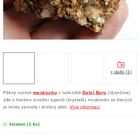
ČLÁNKY
NALEZIŠTĚ
NÁŠ PŘÍBĚH
VIDEOGALERIE
KONTAKT
+ další (1)
MISTROVSKÉ KRYSTALY
Pěkný vzorek
muskovitu
z naleziště
Dolní Bory
(Vysočina).
Obchodní podmínky
Puncovní značky
Jde o hezkou srostlici lupenů (krystalů) muskovitu ve kterých
je místy zarostlý i drobný albit.
Více informací
Ochrana osobních údajů
Výkup minerálů a drahých kamenů
(1 ks)
Skladem
Formulář pro uplatnění reklamace
Formulář pro odstoupení od smlouvy