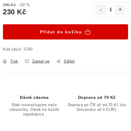
290 Kč
–20 %
Poučení o právu na odstoupení od smlouvy
230 Kč
Měrná cena:
Přidat do košíku
Kód zboží:
5790
Tisk
Zeptat se
Sdílet
Dárek zdarma
Doprava od 70 Kč
Rádi rozmazlujeme naše
Doprava po ČR už od 70 Kč (na
zákazníky. Dárek ke každé
Slovensko od 4 EUR).
objednávce.