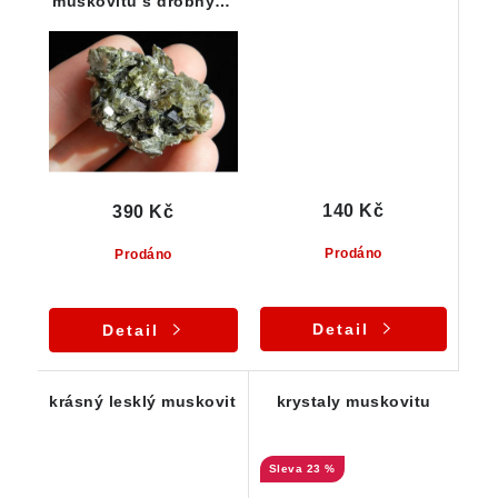
muskovitu s drobnými
černými turmalíny
140 Kč
390 Kč
Prodáno
Prodáno
Detail
Detail
krásný lesklý muskovit
krystaly muskovitu
23 %