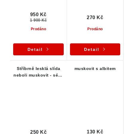
950 Kč
270 Kč
1 900 Kč
Prodáno
Prodáno
Detail
Detail
Stříbrně lesklá slída
muskovit s albitem
neboli muskovit - série
třech pěkných malých
srostlic
130 Kč
250 Kč