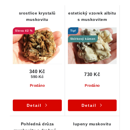
srostlice krystalů
estetický vzorek albitu
muskovitu
s muskovitem
42 %
Tip!
Sbírkový kámen
340 Kč
730 Kč
590 Kč
Prodáno
Prodáno
Detail
Detail
Pohledná drůza
lupeny muskovitu