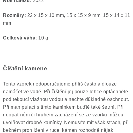
Rok nálezu:
2022
Rozměry:
22 x 15 x 10 mm, 15 x 15 x 9 mm, 15 x 14 x 11
mm
Celková váha:
10 g
——————————————————————————
Čištění kamene
Tento vzorek nedoporučujeme příliš často a dlouze
namáčet ve vodě. Při čištění jej pouze lehce opláchněte
pod tekoucí vlažnou vodou a nechte důkladně oschnout.
Při manipulaci s tímto kamínkem buďtě také šetrní. Při
neopatrném či hruhém zacházení se ze vzorku můžou
uvolňovat drobné kamínky. Nemusíte mít však strach, při
bežném prohlížení v ruce, kámen rozhodně nějak