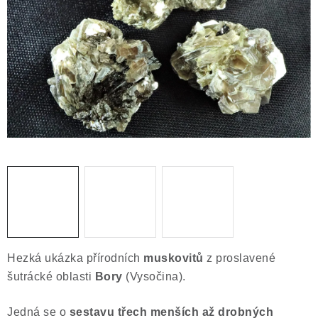
ČLÁNKY
NALEZIŠTĚ
NÁŠ PŘÍBĚH
VIDEOGALERIE
KONTAKT
MISTROVSKÉ KRYSTALY
Obchodní podmínky
Puncovní značky
Ochrana osobních údajů
Hezká ukázka přírodních
muskovitů
z proslavené
Výkup minerálů a drahých kamenů
šutrácké oblasti
Bory
(Vysočina).
Formulář pro uplatnění reklamace
Jedná se o
sestavu třech menších až drobných
Formulář pro odstoupení od smlouvy