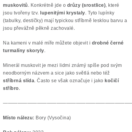
muskovitů
. Konkrétně jde o
drůzy
(srostlice)
, které
Poučení o právu na odstoupení od smlouvy
jsou tvořeny tzv.
lupenitými krystaly
.
Tyto lupínky
(tabulky, destičky) mají typickou stříbrně lesklou barvu a
jsou převážně pěkně zachovalé.
Na kameni v malé míře můžete objevit i
drobné černé
turmalíny skoryly
.
Minerál muskovit je mezi lidmi známý spíše pod svým
neodborným názvem a sice jako světlá nebo též
stříbrná slída
. Často se však označuje i jako
kočičí
stříbro
.
——————————————————————————
Místo nálezu:
Bory (Vysočina)