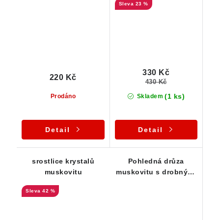
23 %
330 Kč
220 Kč
430 Kč
(1 ks)
Prodáno
Skladem
Detail
Detail
srostlice krystalů
Pohledná drůza
muskovitu
muskovitu s drobnými
černými turmalíny
42 %