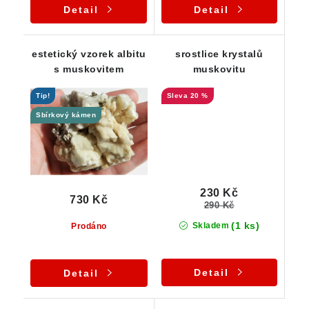
Detail
Detail
estetický vzorek albitu
srostlice krystalů
s muskovitem
muskovitu
Tip!
20 %
Sbírkový kámen
230 Kč
730 Kč
290 Kč
(1 ks)
Skladem
Prodáno
Detail
Detail