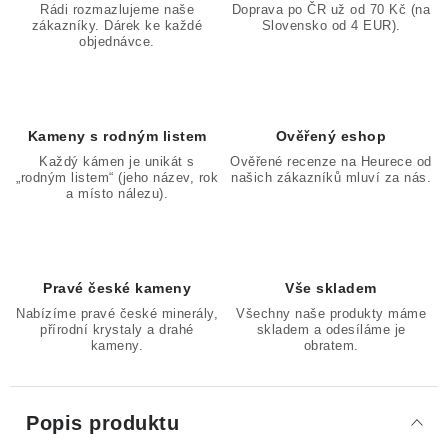
Rádi rozmazlujeme naše
Doprava po ČR už od 70 Kč (na
zákazníky. Dárek ke každé
Slovensko od 4 EUR).
objednávce.
Kameny s rodným listem
Ověřený eshop
Každý kámen je unikát s
Ověřené recenze na Heurece od
„rodným listem“ (jeho název, rok
našich zákazníků mluví za nás.
a místo nálezu).
Pravé české kameny
Vše skladem
Nabízíme pravé české minerály,
Všechny naše produkty máme
přírodní krystaly a drahé
skladem a odesíláme je
kameny.
obratem.
Popis produktu