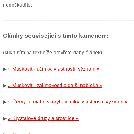
nepoškodíte.
——————————————————————————
Články související s tímto kamenem:
(kliknutím na text níže otevřete daný článek)
▶
» Muskovit - účinky, vlastnosti, význam «
▶
» Muskovit - zajímavosti a další nabídka «
▶
» Černý turmalín skoryl - účinky, vlastnosti, význam «
▶
» Krystalové drůzy a srostlice «