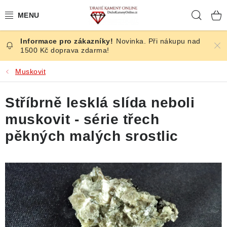
Přejít
Hleda
na
obsah
Novinka. Při nákupu nad
ČESKÉ KAMENY
1500 Kč doprava zdarma!
ŠPERKY
Muskovit
KAMENY ZE SVĚTA
Stříbrně lesklá slída neboli
muskovit - série třech
BROUŠENÉ
pěkných malých srostlic
SLEVY
ÚČINKY
KRYSTALY