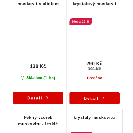
muskovit s albitem
krystalový muskovit
25 %
290 Kč
130 Kč
390 Kč
(1 ks)
Skladem
Prodáno
Detail
Detail
Pěkný vzorek
krystaly muskovitu
muskovitu - lesklé
slídy