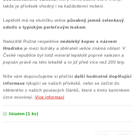
takže je přívěsek vhodný i na každodenní nošení.
Poučení o právu na odstoupení od smlouvy
Lepidolit má na sluníčku velice
půvabný jemně zelenkavý
odstín s typickým perleťovým leskem
.
Naleziště Rožná respektive
nedaleký kopec s názvem
Hradisko
je mezi šutráky a sběrateli velice známá oblast. V
České republice byl totiž minerál lepidolit poprvé nalezen a
popsán právě na této lokalitě a to již před více než 200 lety.
Níže vám doporučujeme si přečíst
další
hodnotné doplňující
informace
týkající se našich přívěsků, nebo se začíst do
některého z našich poutavých článků, které s tímto kamínkem
úzce souvisejí.
Více informací
(1 ks)
Skladem