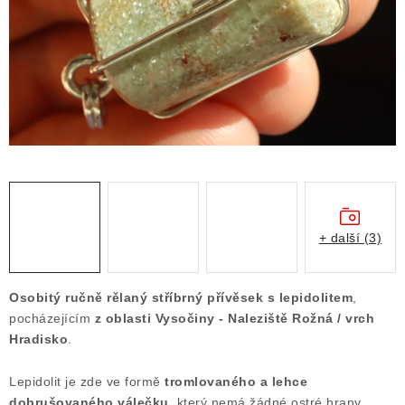
ČLÁNKY
NALEZIŠTĚ
NÁŠ PŘÍBĚH
VIDEOGALERIE
KONTAKT
MISTROVSKÉ KRYSTALY
+ další (3)
Obchodní podmínky
Puncovní značky
Osobitý ručně rělaný stříbrný přívěsek s lepidolitem
,
Ochrana osobních údajů
pocházejícím
z oblasti Vysočiny - Naleziště Rožná / vrch
Hradisko
.
Výkup minerálů a drahých kamenů
Formulář pro uplatnění reklamace
Lepidolit je zde ve formě
tromlovaného a lehce
Formulář pro odstoupení od smlouvy
dobrušovaného válečku
, který nemá žádné ostré hrany,