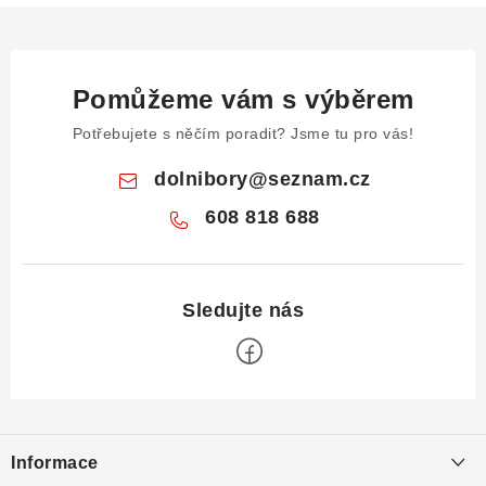
Pomůžeme vám s výběrem
Potřebujete s něčím poradit? Jsme tu pro vás!
dolnibory
@
seznam.cz
608 818 688
Z
á
Informace
p