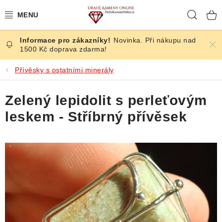
Přejít
Hleda
na
obsah
Novinka. Při nákupu nad
ČESKÉ KAMENY
1500 Kč doprava zdarma!
ŠPERKY
Přívěsky s ostatními minerály
KAMENY ZE SVĚTA
Zelený lepidolit s perleťovým
leskem - Stříbrný přívěsek
BROUŠENÉ
SLEVY
ÚČINKY
KRYSTALY