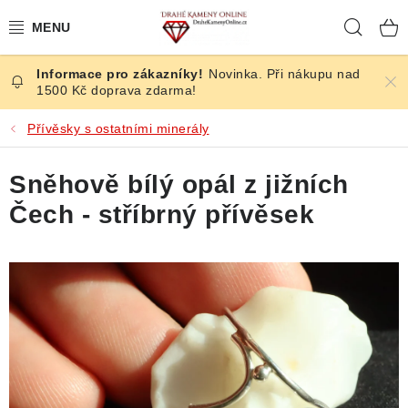
Přejít
Hleda
na
obsah
Novinka. Při nákupu nad
ČESKÉ KAMENY
1500 Kč doprava zdarma!
ŠPERKY
Přívěsky s ostatními minerály
KAMENY ZE SVĚTA
Sněhově bílý opál z jižních
Čech - stříbrný přívěsek
BROUŠENÉ
SLEVY
ÚČINKY
KRYSTALY