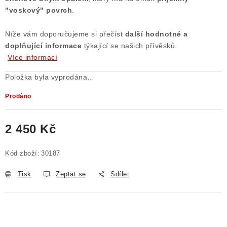
"voskový" povrch
.
Poučení o právu na odstoupení od smlouvy
Níže vám doporučujeme si přečíst
další
hodnotné a
doplňující informace
týkající se našich přívěsků.
Více informací
Položka byla vyprodána…
Prodáno
2 450 Kč
Měrná cena:
Kód zboží:
30187
Tisk
Zeptat se
Sdílet