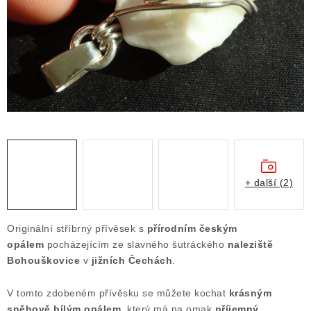
ČLÁNKY
NALEZIŠTĚ
NÁŠ PŘÍBĚH
VIDEOGALERIE
KONTAKT
MISTROVSKÉ KRYSTALY
+ další (2)
Obchodní podmínky
Puncovní značky
Originální stříbrný přívěsek s
přírodním českým
Ochrana osobních údajů
opálem
pocházejícím ze slavného šutráckého
naleziště
Bohouškovice
v
jižních Čechách
.
Výkup minerálů a drahých kamenů
Formulář pro uplatnění reklamace
V tomto zdobeném přívěsku se můžete kochat
krásným
Formulář pro odstoupení od smlouvy
sněhově bílým opálem
, který má na omak
příjemný