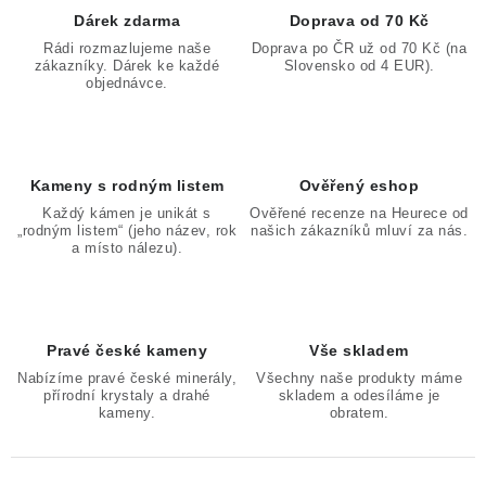
Dárek zdarma
Doprava od 70 Kč
Rádi rozmazlujeme naše
Doprava po ČR už od 70 Kč (na
zákazníky. Dárek ke každé
Slovensko od 4 EUR).
objednávce.
Kameny s rodným listem
Ověřený eshop
Každý kámen je unikát s
Ověřené recenze na Heurece od
„rodným listem“ (jeho název, rok
našich zákazníků mluví za nás.
a místo nálezu).
Pravé české kameny
Vše skladem
Nabízíme pravé české minerály,
Všechny naše produkty máme
přírodní krystaly a drahé
skladem a odesíláme je
kameny.
obratem.