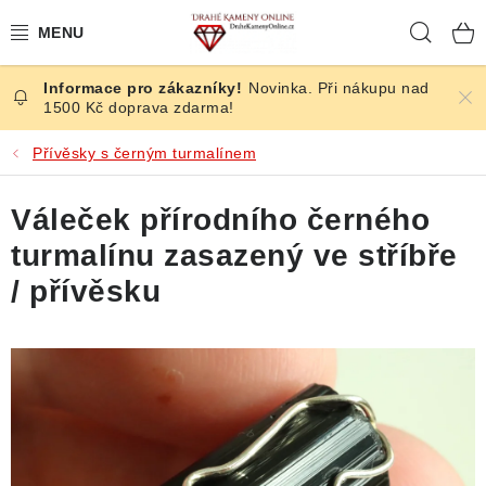
Přejít
Hleda
na
obsah
Novinka. Při nákupu nad
ČESKÉ KAMENY
1500 Kč doprava zdarma!
ŠPERKY
Přívěsky s černým turmalínem
KAMENY ZE SVĚTA
Váleček přírodního černého
turmalínu zasazený ve stříbře
BROUŠENÉ
/ přívěsku
SLEVY
ÚČINKY
KRYSTALY