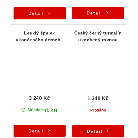
Detail
Detail
Lesklý špalek
Český černý turmalín
ukončeného černého
ukončený rovnou
turmalínu ve
ploškou - stříbrný
zdobeném přívěsku
přívěsek
3 240 Kč
1 340 Kč
(1 ks)
Skladem
Prodáno
Detail
Detail