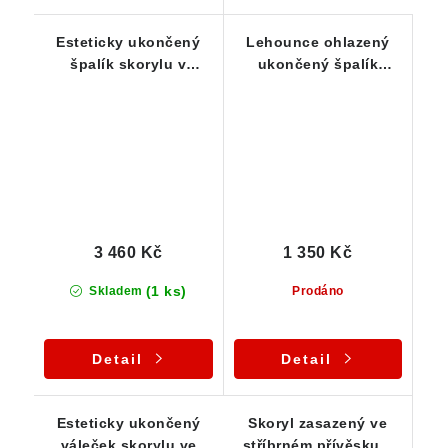
Esteticky ukončený
Lehounce ohlazený
špalík skorylu v
ukončený špalík
luxusním stříbrném
skorylu - stříbrný
přívěsku
přívěsek
3 460 Kč
1 350 Kč
(1 ks)
Skladem
Prodáno
Detail
Detail
Esteticky ukončený
Skoryl zasazený ve
váleček skorylu ve
stříbrném přívěsku s