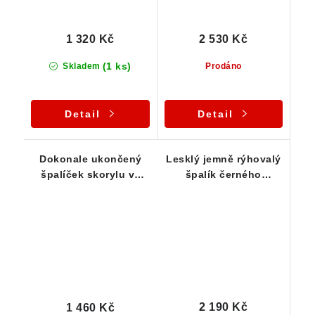
1 320 Kč
2 530 Kč
(1 ks)
Skladem
Prodáno
Detail
Detail
Dokonale ukončený
Lesklý jemně rýhovalý
špalíček skorylu ve
špalík černého
stříbře - vhodný pro
turmalínu ve
děti
zdobeném stříbrném
přívěsku
2 190 Kč
1 460 Kč