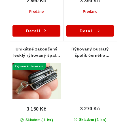
2 890 Kč
3 390 Kč
Prodáno
Prodáno
Detail
Detail
Unikátně zakončený
Rýhovaný buclatý
lesklý rýhovaný špalík
špalík černého
skorylu - stříbrný
turmalínu ve stříbře
Zajímavé ukončení
přívěsek
3 270 Kč
3 150 Kč
(1 ks)
(1 ks)
Skladem
Skladem