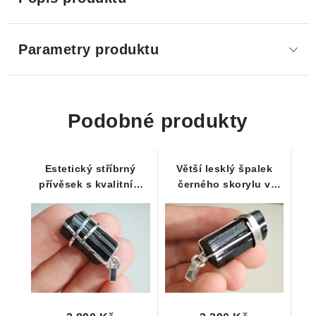
Parametry produktu
Podobné produkty
Estetický stříbrný
Větší lesklý špalek
přívěsek s kvalitním
černého skorylu v
ukončeným černým
luxusně zpracovaném
turmalínem
stříbrném přívěsku