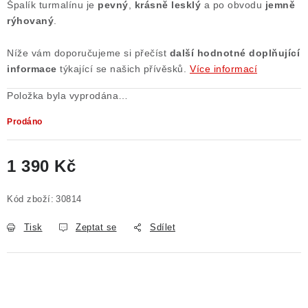
Špalík turmalínu je
pevný
,
krásně lesklý
a po obvodu
jemně
Poučení o právu na odstoupení od smlouvy
rýhovaný
.
Níže vám doporučujeme si přečíst
další
hodnotné doplňující
informace
týkající se našich přívěsků.
Více informací
Položka byla vyprodána…
Prodáno
1 390 Kč
Měrná cena:
Kód zboží:
30814
Tisk
Zeptat se
Sdílet