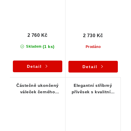
2 760 Kč
2 730 Kč
(1 ks)
Skladem
Prodáno
Detail
Detail
Částečně ukončený
Elegantní stříbrný
váleček černého
přívěsek s kvalitním
turmalínu zasazený ve
podlouhlým špalíkem
stříbře
skorylu