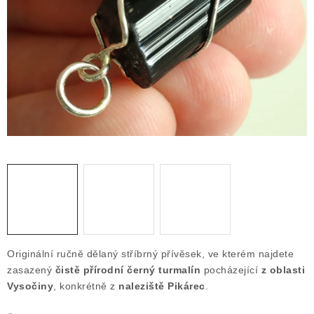
ČLÁNKY
NALEZIŠTĚ
NÁŠ PŘÍBĚH
VIDEOGALERIE
KONTAKT
MISTROVSKÉ KRYSTALY
Obchodní podmínky
Puncovní značky
Ochrana osobních údajů
Originální ručně dělaný stříbrný přívěsek, ve kterém najdete
Výkup minerálů a drahých kamenů
zasazený
čistě přírodní černý turmalín
pocházející
z oblasti
Vysočiny
, konkrétně z
naleziště Pikárec
.
Formulář pro uplatnění reklamace
Formulář pro odstoupení od smlouvy