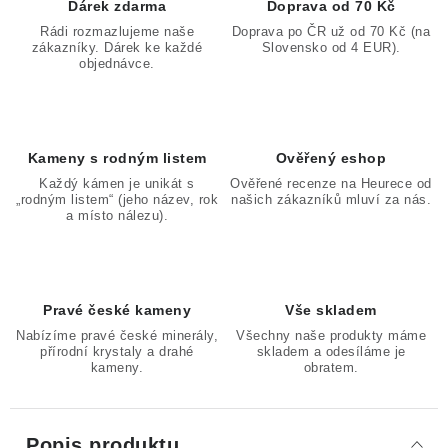
Dárek zdarma
Doprava od 70 Kč
Rádi rozmazlujeme naše
Doprava po ČR už od 70 Kč (na
zákazníky. Dárek ke každé
Slovensko od 4 EUR).
objednávce.
Kameny s rodným listem
Ověřený eshop
Každý kámen je unikát s
Ověřené recenze na Heurece od
„rodným listem“ (jeho název, rok
našich zákazníků mluví za nás.
a místo nálezu).
Pravé české kameny
Vše skladem
Nabízíme pravé české minerály,
Všechny naše produkty máme
přírodní krystaly a drahé
skladem a odesíláme je
kameny.
obratem.
Popis produktu