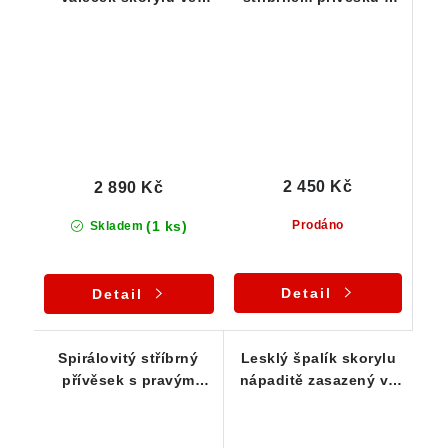
stříbrném přívěsku
krásným spirálovým
provedením
2 450 Kč
2 890 Kč
(1 ks)
Prodáno
Skladem
Detail
Detail
Spirálovitý stříbrný
Lesklý špalík skorylu
přívěsek s pravým
nápaditě zasazený ve
českým skorylem
stříbrném přívěsku