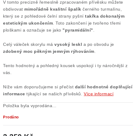
V tomto precizně řemeslně zpracovaném přívěsku můžete
Poučení o právu na odstoupení od smlouvy
obdivovat
mimořádně kvalitní špalík
černého turmalínu,
který se z pohledové čelní strany pyšní
takřka dokonalým
estetickým ukončením
. Toto zakončení je tvořeno třemi
ploškami a označuje se jako
"pyramidální"
.
Celý váleček skorylu má
vysoký leskl
a po obvodu je
zdobený moc pěkným jemným rýhováním
.
Tento hodnotný a pohledný kousek uspokojí i ty náročnější z
vás.
Níže vám doporučujeme si přečíst
další
hodnotné doplňující
informace
týkající se našich přívěsků.
Více informací
Položka byla vyprodána…
Prodáno