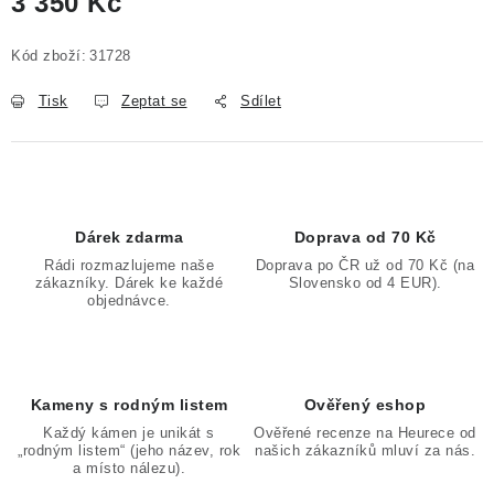
3 350 Kč
Měrná cena:
Kód zboží:
31728
Tisk
Zeptat se
Sdílet
Dárek zdarma
Doprava od 70 Kč
Rádi rozmazlujeme naše
Doprava po ČR už od 70 Kč (na
zákazníky. Dárek ke každé
Slovensko od 4 EUR).
objednávce.
Kameny s rodným listem
Ověřený eshop
Každý kámen je unikát s
Ověřené recenze na Heurece od
„rodným listem“ (jeho název, rok
našich zákazníků mluví za nás.
a místo nálezu).