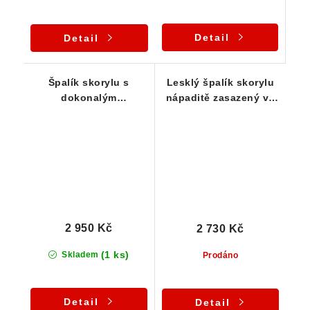
Detail
Detail
Špalík skorylu s
Lesklý špalík skorylu
dokonalým
nápaditě zasazený ve
zakončením precizně
stříbrném přívěsku
zasazený ve stříbrném
přívěsku
2 950 Kč
2 730 Kč
(1 ks)
Skladem
Prodáno
Detail
Detail