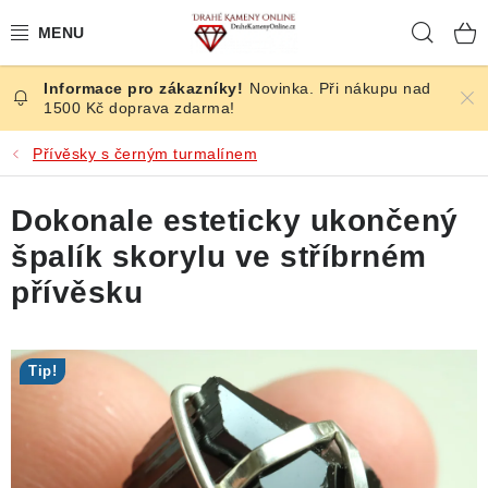
Přejít
Hleda
na
obsah
Novinka. Při nákupu nad
ČESKÉ KAMENY
1500 Kč doprava zdarma!
ŠPERKY
Přívěsky s černým turmalínem
KAMENY ZE SVĚTA
Dokonale esteticky ukončený
špalík skorylu ve stříbrném
BROUŠENÉ
přívěsku
SLEVY
Tip!
ÚČINKY
KRYSTALY