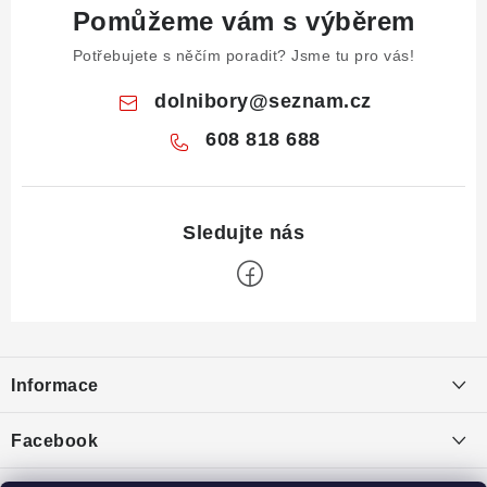
Pomůžeme vám s výběrem
Potřebujete s něčím poradit? Jsme tu pro vás!
dolnibory
@
seznam.cz
608 818 688
Z
á
Informace
p
a
Obchodní podmínky
Facebook
t
Puncovní značky