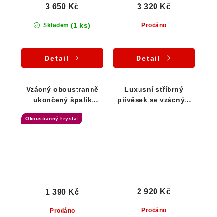
3 650 Kč
3 320 Kč
(1 ks)
Skladem
Prodáno
Detail
Detail
Vzácný oboustranně
Luxusní stříbrný
ukončený špalík
přívěsek se vzácným
skorylu - přívěsek
tužkovým černým
Oboustranný krystal
turmalínem
2 920 Kč
1 390 Kč
Prodáno
Prodáno