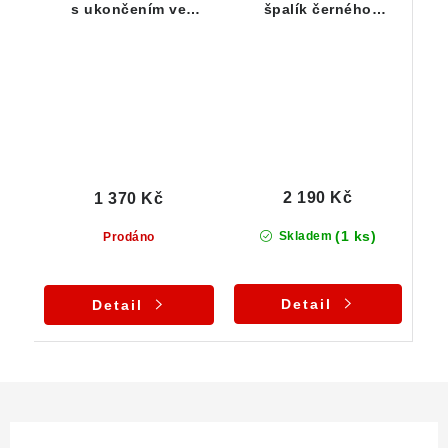
s ukončením ve
špalík černého
stříbrném přívěsku
turmalínu ve
zdobeném stříbrném
přívěsku
2 190 Kč
1 370 Kč
(1 ks)
Skladem
Prodáno
Detail
Detail