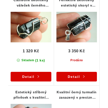
Částečně ukončený
Perfektně ukončený
váleček černého
estetický skoryl v
turmalínu zasazený ve
propracovaném
stříbře
stříbrném přívěsku
1 320 Kč
3 350 Kč
(1 ks)
Skladem
Prodáno
Detail
Detail
Estetický stříbrný
Kvalitní černý turmalín
přívěsek s kvalitním
zasazený v precizně
ukončeným černým
zpacovaném stříbrném
turmalínem
přívěsku zdobeném