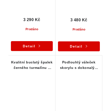
3 290 Kč
3 480 Kč
Prodáno
Prodáno
Detail
Detail
Kvalitní buclatý špalek
Podlouhlý váleček
černého turmalínu s
skorylu s dokonalým
ukončením - přívěsek
ukončením v ručně
dělaném stříbrném
přívěsku