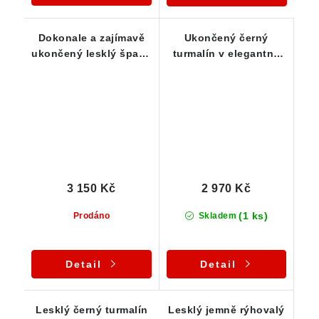
Dokonale a zajímavě
Ukončený černý
ukončený lesklý špalík
turmalín v elegantně
skorylu ve stříbře
zdobeném stříbrném
přívěsku
3 150 Kč
2 970 Kč
(1 ks)
Prodáno
Skladem
Detail
Detail
Lesklý černý turmalín
Lesklý jemně rýhovalý