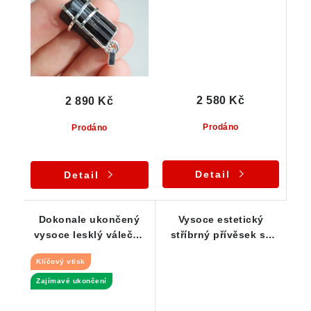
spirálou
2 580 Kč
2 890 Kč
Prodáno
Prodáno
Detail
Detail
Dokonale ukončený
Vysoce estetický
vysoce lesklý váleček
stříbrný přívěsek se
skorylu s Klíčovým
vzácným tužkovým
Klíčový vtisk
vtiskem
černým skorylem
Zajímavé ukončení