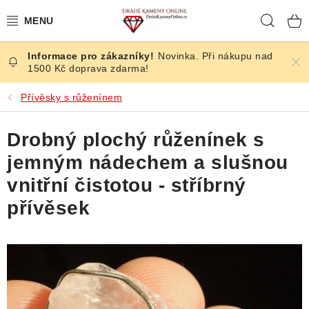
Přejít
Hleda
na
obsah
Novinka. Při nákupu nad
ČESKÉ KAMENY
1500 Kč doprava zdarma!
ŠPERKY
Přívěsky s růženínem
KAMENY ZE SVĚTA
Drobný plochý růženínek s
jemným nádechem a slušnou
BROUŠENÉ
vnitřní čistotou - stříbrný
SLEVY
přívěsek
ÚČINKY
KRYSTALY