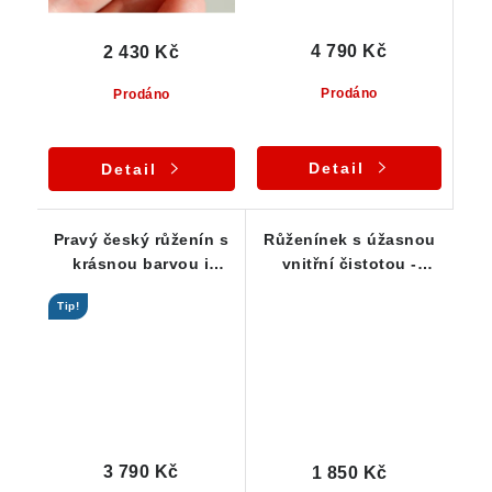
4 790 Kč
2 430 Kč
Prodáno
Prodáno
Detail
Detail
Pravý český růženín s
Růženínek s úžasnou
krásnou barvou i
vnitřní čistotou -
vysokou čistotou -
stříbrný přívěsek
Tip!
přívěsek
3 790 Kč
1 850 Kč