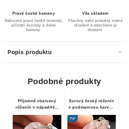
Pravé české kameny
Vše skladem
Nabízíme pravé české minerály,
Všechny naše produkty máme
přírodní krystaly a drahé
skladem a odesíláme je
kameny.
obratem.
Popis produktu
Podobné produkty
Příjemně zbarvený
Surový český růženín
růženín v nápaditém
s podmanivou barvou
stříbrném přívěsku
zasazený ve stříbře
Tip!