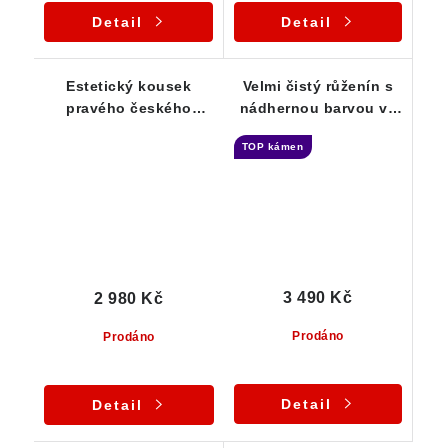
Detail
Detail
Estetický kousek
Velmi čistý růženín s
pravého českého
nádhernou barvou ve
růženínu - stříbrný
zdobeném přívěsku
TOP kámen
přívěsek
3 490 Kč
2 980 Kč
Prodáno
Prodáno
Detail
Detail