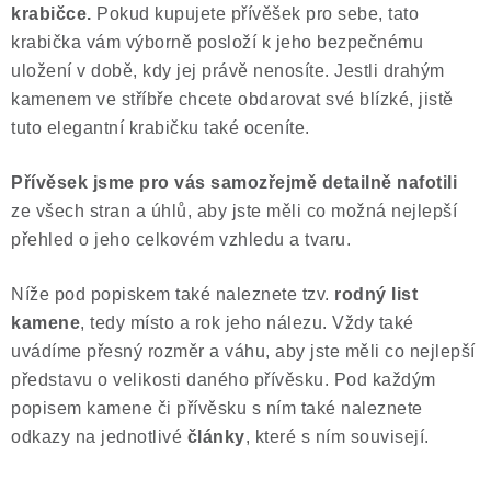
krabičce.
Pokud kupujete přívěšek pro sebe, tato
krabička vám výborně posloží k jeho bezpečnému
uložení v době, kdy jej právě nenosíte. Jestli drahým
kamenem ve stříbře chcete obdarovat své blízké, jistě
tuto elegantní krabičku také oceníte.
Přívěsek jsme pro vás samozřejmě
detailně nafotili
ze všech stran a úhlů, aby jste měli co možná nejlepší
přehled o jeho celkovém vzhledu a tvaru.
Níže pod popiskem také naleznete tzv.
rodný list
kamene
, tedy místo a rok jeho nálezu. Vždy také
uvádíme přesný rozměr a váhu, aby jste měli co nejlepší
představu o velikosti daného přívěsku. Pod každým
popisem kamene či přívěsku s ním také naleznete
odkazy na jednotlivé
články
, které s ním souvisejí.