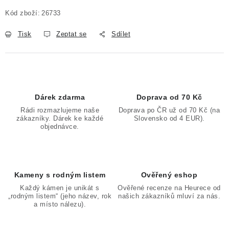
Měrná cena:
Kód zboží:
26733
Tisk
Zeptat se
Sdílet
Dárek zdarma
Doprava od 70 Kč
Rádi rozmazlujeme naše
Doprava po ČR už od 70 Kč (na
zákazníky. Dárek ke každé
Slovensko od 4 EUR).
objednávce.
Kameny s rodným listem
Ověřený eshop
Každý kámen je unikát s
Ověřené recenze na Heurece od
„rodným listem“ (jeho název, rok
našich zákazníků mluví za nás.
a místo nálezu).