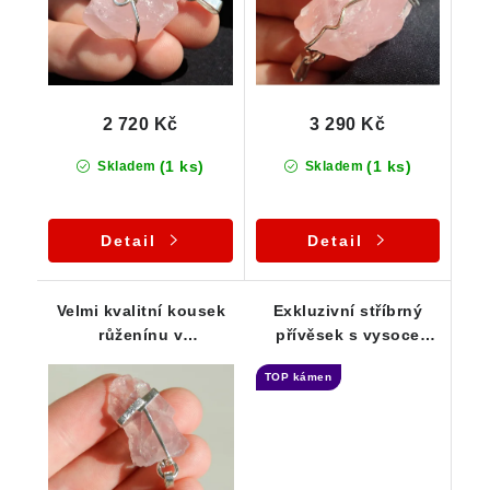
2 720 Kč
3 290 Kč
(1 ks)
(1 ks)
Skladem
Skladem
Detail
Detail
Velmi kvalitní kousek
Exkluzivní stříbrný
růženínu v
přívěsek s vysoce
propracovaném
kvalitním pravým
TOP kámen
stříbrném přívěsku
českým růženínem