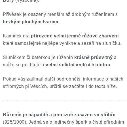
Bory
(Vysočina).
Poučení o právu na odstoupení od smlouvy
Přívěsek je osazený menším až drobným růženínem s
hezkým plochým tvarem
.
Kamínek má
přirozené velmi jemně růžové zbarvení
,
které
samozřejmě nejlépe vynikne a zazáří na sluníčku.
Sluníčkem či baterkou je růženín
krásně průsvitný
a
může se pochlubit i
velmi
solidní vnitřní čistotou
.
Pokud vás zajímají další podrobnější informace o našich
stříbrných přívěscích, určitě se začtěte i do textu níže.
——————————————————————————
Růženín je nápaditě a precizně zasazen ve stříbře
(925/1000). Jedná se o jedinečný šperk s čistě přírodním