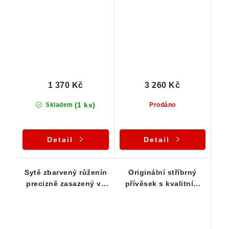
stíbře
1 370 Kč
3 260 Kč
(1 ks)
Skladem
Prodáno
Detail
Detail
Sytě zbarvený růženín
Originální stříbrný
precizně zasazený ve
přívěsek s kvalitním
zdobeném stříbrném
českým růženínem
přívěsku