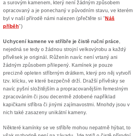
a surovým kamenem, který není žádným způsobem
opracovaný a je ponechaný v původním stavu, ve kterém
byl v naší přírodě námi nalezen (přečtěte si "
Náš
příběh
")
Uchycení kamene ve stříbře je čistě ruční práce
,
nejedná se tedy o žádnou strojní velkovýrobu a každý
přívěsek je originál. Růženín navíc není vrtaný ani
žádným způsobem přilepený. Kamínek je pouze
precizně opleten stříbrným drátkem, který pro něj vytvoří
tzv. klícku, ve které bezpečně drží. Dražší přívěsky se
navíc pyšní složitějším a propracovanějším řemeslným
zpracováním či jsou decentně zdobené například
kapičkami stříbra či jinými zajímavostmi. Mnohdy jsou v
nich také zasazeny unikátní kameny.
Některé kamínky se ve stříbře mohou nepatrně hýbat, to
však rozhodně není na závadu. Jde totiž o čistě přírodní