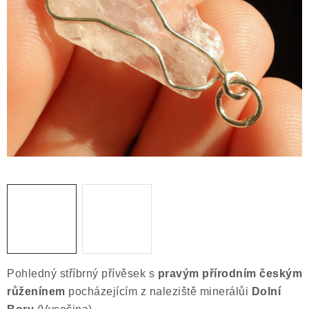
ČLÁNKY
NALEZIŠTĚ
NÁŠ PŘÍBĚH
VIDEOGALERIE
KONTAKT
MISTROVSKÉ KRYSTALY
Obchodní podmínky
Puncovní značky
Ochrana osobních údajů
Výkup minerálů a drahých kamenů
Pohledný stříbrný přívěsek s
pravým přírodním českým
Formulář pro uplatnění reklamace
růženínem
pocházejícím z naleziště minerálůi
Dolní
Formulář pro odstoupení od smlouvy