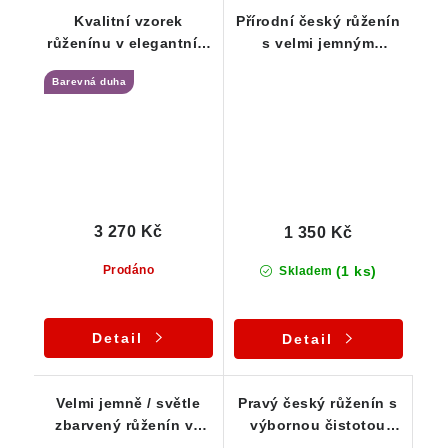
Kvalitní vzorek
Přírodní český růženín
růženínu v elegantním
s velmi jemným
stříbrném přívěsku
nádechem - stříbrný
Barevná duha
přívěsek
3 270 Kč
1 350 Kč
(1 ks)
Prodáno
Skladem
Detail
Detail
Velmi jemně / světle
Pravý český růženín s
zbarvený růženín ve
výbornou čistotou
stříbrném přívěsku
precizně zasazený ve