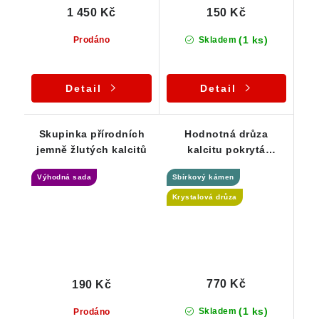
1 450 Kč
150 Kč
(1 ks)
Prodáno
Skladem
Detail
Detail
Skupinka přírodních
Hodnotná drůza
jemně žlutých kalcitů
kalcitu pokrytá
třpytivým povlakem
Výhodná sada
Sbírkový kámen
hematitu
Krystalová drůza
770 Kč
190 Kč
(1 ks)
Skladem
Prodáno