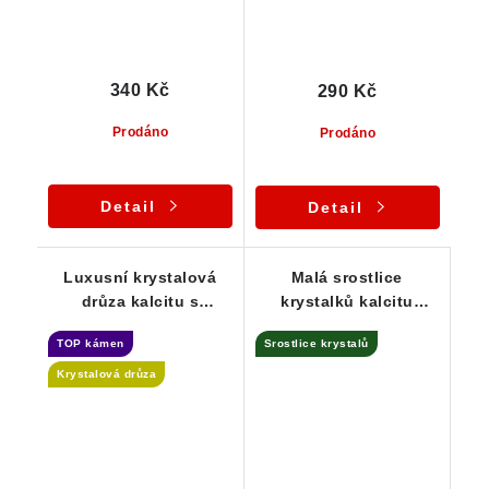
340 Kč
290 Kč
Prodáno
Prodáno
Detail
Detail
Luxusní krystalová
Malá srostlice
drůza kalcitu s
krystalků kalcitu
povlakem třpytivého
pokrytá hematitem
TOP kámen
Srostlice krystalů
hematitu
Krystalová drůza