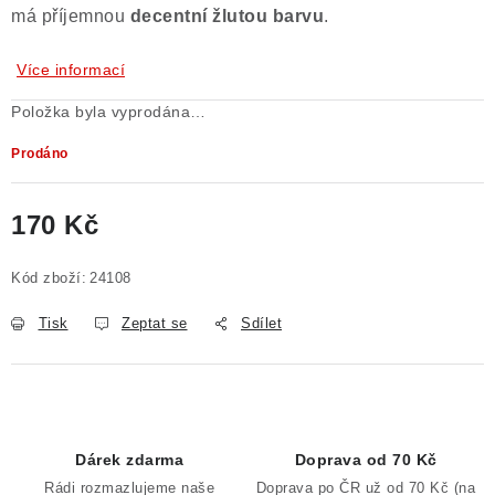
má příjemnou
decentní žlutou barvu
.
Poučení o právu na odstoupení od smlouvy
Více informací
Položka byla vyprodána…
Prodáno
170 Kč
Měrná cena:
Kód zboží:
24108
Tisk
Zeptat se
Sdílet
Dárek zdarma
Doprava od 70 Kč
Rádi rozmazlujeme naše
Doprava po ČR už od 70 Kč (na