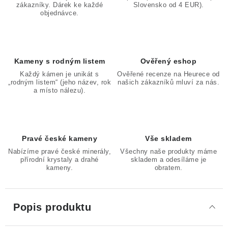
zákazníky. Dárek ke každé
Slovensko od 4 EUR).
objednávce.
Kameny s rodným listem
Ověřený eshop
Každý kámen je unikát s
Ověřené recenze na Heurece od
„rodným listem“ (jeho název, rok
našich zákazníků mluví za nás.
a místo nálezu).
Pravé české kameny
Vše skladem
Nabízíme pravé české minerály,
Všechny naše produkty máme
přírodní krystaly a drahé
skladem a odesíláme je
kameny.
obratem.
Popis produktu