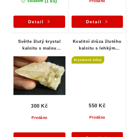
(1 ks)
Skladem
Prodáno
Detail
Detail
Světle žlutý krystal
Kvalitní drůza žlutého
kalcitu s malou
kalcitu s lehkým
podložkou a
povlakem hematitu
Krystalová drůza
přirostlými krystalky
550 Kč
300 Kč
Prodáno
Prodáno