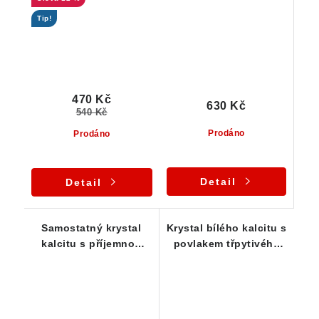
Tip!
470 Kč
630 Kč
540 Kč
Prodáno
Prodáno
Detail
Detail
Samostatný krystal
Krystal bílého kalcitu s
kalcitu s příjemnou
povlakem třpytivého
žlutou barvou
hematitu