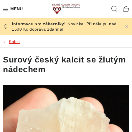
Přejít
Hleda
na
obsah
Novinka. Při nákupu nad
ČESKÉ KAMENY
1500 Kč doprava zdarma!
ŠPERKY
Kalcit
KAMENY ZE SVĚTA
Surový český kalcit se žlutým
nádechem
BROUŠENÉ
SLEVY
ÚČINKY
KRYSTALY