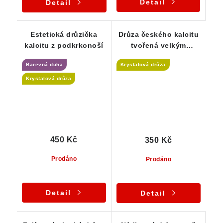
Detail
Detail
Estetická drůzička
Drůza českého kalcitu
kalcitu z podkrkonoší
tvořená velkým
množstvím drobných
Barevná duha
Krystalová drůza
špiček
Krystalová drůza
450 Kč
350 Kč
Prodáno
Prodáno
Detail
Detail