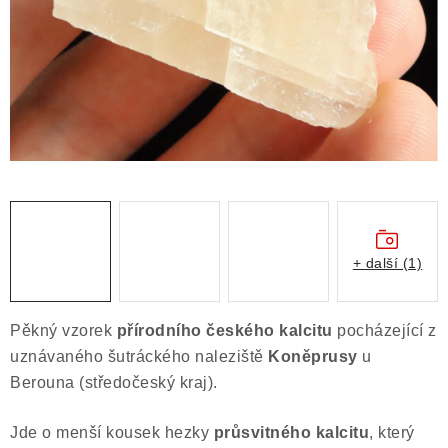
ČLÁNKY
NALEZIŠTĚ
NÁŠ PŘÍBĚH
VIDEOGALERIE
KONTAKT
MISTROVSKÉ KRYSTALY
+ další (1)
Obchodní podmínky
Puncovní značky
Pěkný vzorek
přírodního českého kalcitu
pocházející z
Ochrana osobních údajů
uznávaného šutráckého naleziště
Koněprusy
u
Výkup minerálů a drahých kamenů
Berouna (středočeský kraj).
Formulář pro uplatnění reklamace
Jde o menší kousek hezky
průsvitného kalcitu
, který
Formulář pro odstoupení od smlouvy