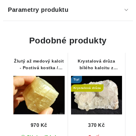
Parametry produktu
Podobné produkty
Žlutý až medový kalcit
Krystalová drůza
- Poctivá kostka /
bílého kalcitu z
krystal s perleťovým
Krkonoš
Tip!
leskem
Krystalová drůza
970 Kč
370 Kč