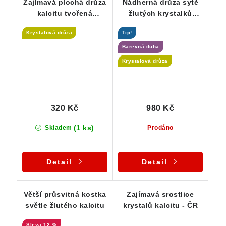
Zajímavá plochá drůza
Nádherná drůza sytě
kalcitu tvořená
žlutých krystalků
drobnými krystalky
kalcitu s barevnými
Krystalová drůza
Tip!
duhami
Barevná duha
Krystalová drůza
320 Kč
980 Kč
(1 ks)
Skladem
Prodáno
Detail
Detail
Větší průsvitná kostka
Zajímavá srostlice
světle žlutého kalcitu
krystalů kalcitu - ČR
12 %