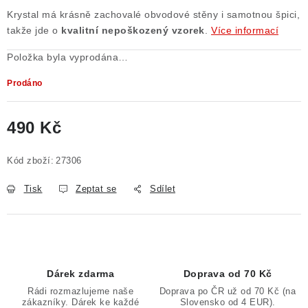
Krystal má krásně zachovalé obvodové stěny i samotnou špici,
Poučení o právu na odstoupení od smlouvy
takže jde o
kvalitní nepoškozený vzorek
.
Více informací
Položka byla vyprodána…
Prodáno
490 Kč
Měrná cena:
Kód zboží:
27306
Tisk
Zeptat se
Sdílet
Dárek zdarma
Doprava od 70 Kč
Rádi rozmazlujeme naše
Doprava po ČR už od 70 Kč (na
zákazníky. Dárek ke každé
Slovensko od 4 EUR).