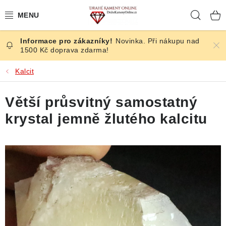
Přejít
Hleda
na
obsah
Novinka. Při nákupu nad
ČESKÉ KAMENY
1500 Kč doprava zdarma!
ŠPERKY
Kalcit
KAMENY ZE SVĚTA
Větší průsvitný samostatný
krystal jemně žlutého kalcitu
BROUŠENÉ
SLEVY
ÚČINKY
KRYSTALY