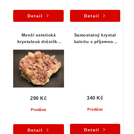
Detail
Detail
Menší estetická
Samostatný krystal
krystalová drůzička
kalcitu s příjemnou
kalcitu s povlakem
žlutou barvou
hematitu
340 Kč
290 Kč
Prodáno
Prodáno
Detail
Detail