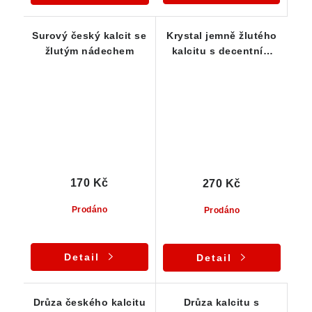
Surový český kalcit se
Krystal jemně žlutého
žlutým nádechem
kalcitu s decentním
povlakem hematitu
170 Kč
270 Kč
Prodáno
Prodáno
Detail
Detail
Drůza českého kalcitu
Drůza kalcitu s