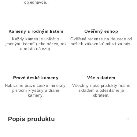
objednávce.
Kameny s rodným listem
Ověřený eshop
Každý kámen je unikát s
Ověřené recenze na Heurece od
„rodným listem“ (jeho název, rok
našich zákazníků mluví za nás.
a místo nálezu).
Pravé české kameny
Vše skladem
Nabízíme pravé české minerály,
Všechny naše produkty máme
přírodní krystaly a drahé
skladem a odesíláme je
kameny.
obratem.
Popis produktu