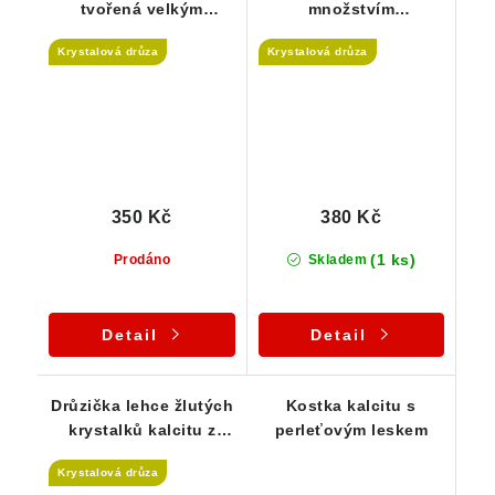
tvořená velkým
množstvím
množstvím drobných
drobounkých
Krystalová drůza
Krystalová drůza
špiček
krystalků pokrytých
hematitem
350 Kč
380 Kč
(1 ks)
Prodáno
Skladem
Detail
Detail
Drůzička lehce žlutých
Kostka kalcitu s
krystalků kalcitu z
perleťovým leskem
Podkrkonoší
Krystalová drůza