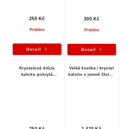
250 Kč
300 Kč
Prodáno
Prodáno
Detail
Detail
Krystalová drůza
Velká kostka / krystal
kalcitu pokrytá
kalcitu s jemně žlutou
povlakem lesklého
až medovou barvou
hematitu
(ČR)
750 Kč
1 470 Kč