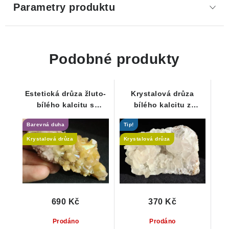
Parametry produktu
Podobné produkty
Estetická drůza žluto-
Krystalová drůza
bílého kalcitu s
bílého kalcitu z
duhovými odlesky
Krkonoš
Barevná duha
Tip!
Krystalová drůza
Krystalová drůza
690 Kč
370 Kč
Prodáno
Prodáno