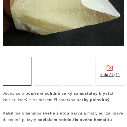
ČLÁNKY
NALEZIŠTĚ
NÁŠ PŘÍBĚH
VIDEOGALERIE
KONTAKT
MISTROVSKÉ KRYSTALY
+ další (1)
Obchodní podmínky
Puncovní značky
Jedná se o
poměrně solidně velký samostatný krystal
Ochrana osobních údajů
kalcitu, který je sluníčkem či baterkou
hezky průsvitný
.
Výkup minerálů a drahých kamenů
Kalcit má příjemnou
světle žlutou barvu
a místy je i zajímavě
Formulář pro uplatnění reklamace
decentně pokrytý
povlakem hnědo-fialového hematitu
.
Formulář pro odstoupení od smlouvy