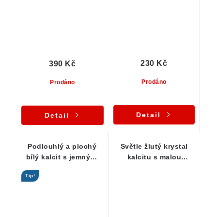
230 Kč
390 Kč
Prodáno
Prodáno
Detail
Detail
Podlouhlý a plochý
Světle žlutý krystal
bílý kalcit s jemnými
kalcitu s malou
oranžovými proužky
podložkou a
Tip!
přirostlými krystalky