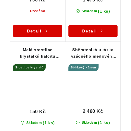
(1 ks)
Prodáno
Skladem
Detail
Detail
Malá srostlice
Sběrateslká ukázka
krystalků kalcitu
vzácného medového
pokrytá hematitem
kalcitu - Prachovice /
Srostlice krystalů
Sbírkový kámen
ČR
2 460 Kč
150 Kč
(1 ks)
(1 ks)
Skladem
Skladem