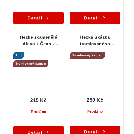
Detail
Detail
Hezké zkamenělé
Hezká ukázka
dřevo z Čech -
tromlovaného
Chrášťany
zkamenělého dřeva
Tip!
Tromlovaný kámen
Tromlovaný kámen
250 Kč
215 Kč
Prodáno
Prodáno
Detail
Detail