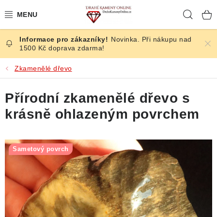
Přejít
Hleda
na
obsah
Novinka. Při nákupu nad
ČESKÉ KAMENY
1500 Kč doprava zdarma!
ŠPERKY
Zkamenělé dřevo
KAMENY ZE SVĚTA
Přírodní zkamenělé dřevo s
krásně ohlazeným povrchem
BROUŠENÉ
SLEVY
Sametový povrch
ÚČINKY
KRYSTALY