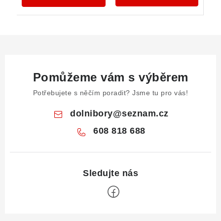
Pomůžeme vám s výběrem
Potřebujete s něčím poradit? Jsme tu pro vás!
dolnibory
@
seznam.cz
608 818 688
Z