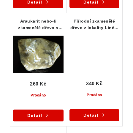
Detail
Detail
Araukarit nebo-li
Přírodní zkamenělé
zkamenělé dřevo s
dřevo z lokality Líně u
příjemnými zemitými
Plzně
barvami
340 Kč
260 Kč
Prodáno
Prodáno
Detail
Detail