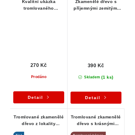
Kvalitní ukázka
Zkamenělé dřevo s
tromlovaného
příjemnými zemitými
zkamenělého dřeva z
barvami
Chrášťan
270 Kč
390 Kč
(1 ks)
Prodáno
Skladem
Detail
Detail
Tromlované zkamenělé
Tromlované zkamenělé
dřevo z lokality
dřevo s krásnými
Chrášťany
barvami