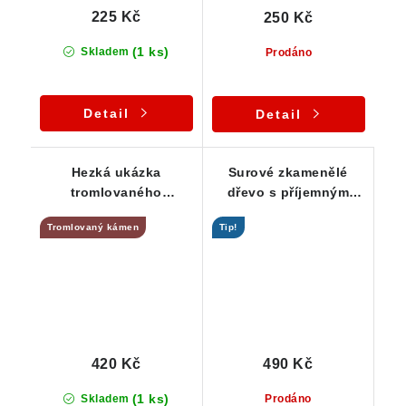
225 Kč
250 Kč
(1 ks)
Skladem
Prodáno
Detail
Detail
Hezká ukázka
Surové zkamenělé
tromlovaného
dřevo s příjemným
zkamenělého dřeva z
lehce ohlazeným
Tromlovaný kámen
Tip!
lokality Chrášťany
povrchem
420 Kč
490 Kč
(1 ks)
Skladem
Prodáno