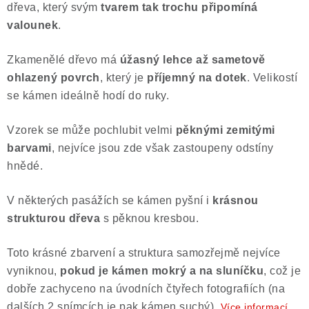
dřeva, který svým
tvarem tak trochu připomíná
Poučení o právu na odstoupení od smlouvy
valounek
.
Zkamenělé dřevo má
úžasný lehce až sametově
ohlazený povrch
, který je
příjemný na dotek
.
Velikostí
se kámen ideálně hodí do ruky.
Vzorek se může pochlubit velmi
pěknými zemitými
barvami
, nejvíce jsou zde však zastoupeny odstíny
hnědé.
V některých pasážích se kámen pyšní i
krásnou
strukturou dřeva
s pěknou kresbou.
Toto krásné zbarvení a struktura samozřejmě nejvíce
vyniknou,
pokud je kámen mokrý a na sluníčku
, což je
dobře zachyceno na úvodních čtyřech fotografiích (na
dalších 2 snímcích je pak kámen suchý).
Více informací