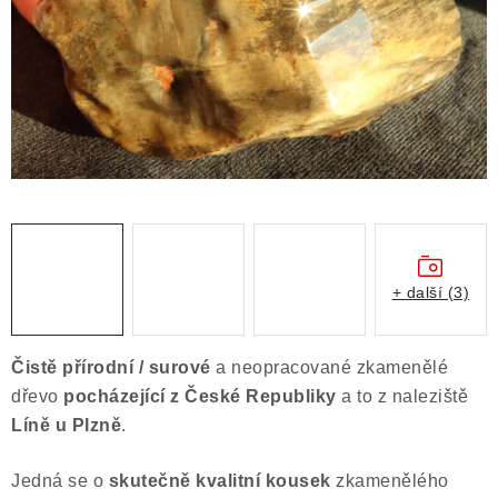
ČLÁNKY
NALEZIŠTĚ
NÁŠ PŘÍBĚH
VIDEOGALERIE
KONTAKT
MISTROVSKÉ KRYSTALY
+ další (3)
Obchodní podmínky
Puncovní značky
Čistě přírodní / surové
a neopracované zkamenělé
Ochrana osobních údajů
dřevo
pocházející z České Republiky
a to z naleziště
Výkup minerálů a drahých kamenů
Líně u Plzně
.
Formulář pro uplatnění reklamace
Jedná se o
skutečně kvalitní kousek
zkamenělého
Formulář pro odstoupení od smlouvy