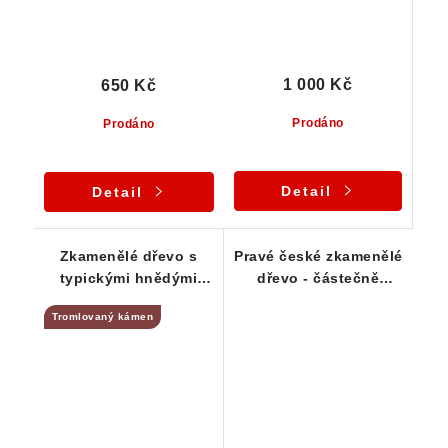
1 000 Kč
650 Kč
Prodáno
Prodáno
Detail
Detail
Zkamenělé dřevo s
Pravé české zkamenělé
typickými hnědými
dřevo - částečně
odstíny
průsvitný kamínek
Tromlovaný kámen