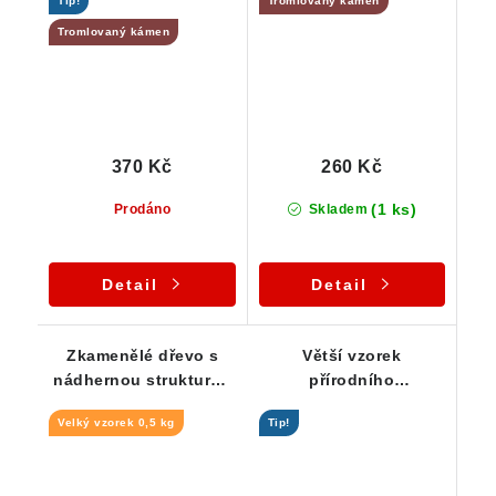
Tip!
Tromlovaný kámen
Tromlovaný kámen
370 Kč
260 Kč
(1 ks)
Prodáno
Skladem
Detail
Detail
Zkamenělé dřevo s
Větší vzorek
nádhernou strukturou
přírodního
a zemitými barvami
zkamenělého dřeva z
Velký vzorek 0,5 kg
Tip!
Líně u Plzně