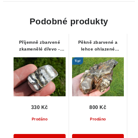
Podobné produkty
Příjemně zbarvené
Pěkně zbarvené a
zkamenělé dřevo -
lehce ohlazené
tromlovaný kamínek
zkamenělé dřevo z
Tip!
Čech
330 Kč
800 Kč
Prodáno
Prodáno