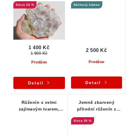
26 %
Sbírkový kámen
1 400 Kč
2 500 Kč
1 900 Kč
Prodáno
Prodáno
Detail
Detail
Růženín s velmi
Jemně zbarvený
zajímavým tvarem,
přírodní růženín z
krásnou barvou i
Dolních Borů
35 %
solidní vnitřní čistotou