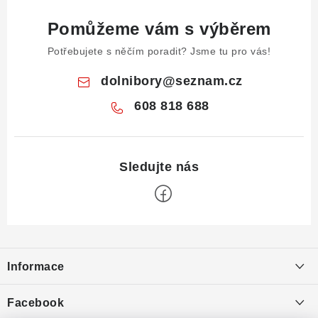
Pomůžeme vám s výběrem
Potřebujete s něčím poradit? Jsme tu pro vás!
dolnibory
@
seznam.cz
608 818 688
Z
á
Informace
p
a
Obchodní podmínky
Facebook
t