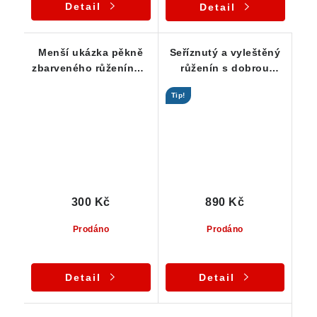
Detail
Detail
Menší ukázka pěkně
Seříznutý a vyleštěný
zbarveného růženínu s
růženín s dobrou
příměsí mléčného
vnitřní čistotou
Tip!
křemene
300 Kč
890 Kč
Prodáno
Prodáno
Detail
Detail