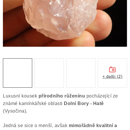
ČLÁNKY
NALEZIŠTĚ
NÁŠ PŘÍBĚH
VIDEOGALERIE
KONTAKT
MISTROVSKÉ KRYSTALY
+ další (2)
Obchodní podmínky
Puncovní značky
Luxusní kousek
přírodního růženínu
pocházející ze
Ochrana osobních údajů
známé kamínkářské oblasti
Dolní Bory - Hatě
Výkup minerálů a drahých kamenů
(Vysočina).
Formulář pro uplatnění reklamace
Jedná se sice o menší, avšak
mimořádně kvalitní a
Formulář pro odstoupení od smlouvy