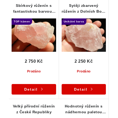
Sbírkový růženín s
Sytěji zbarvený
fantastickou barvou -
růženín z Dolních Borů
Dolní Bory / Hatě
- Vysočina
TOP kámen
Unikátní barva
2 750 Kč
2 250 Kč
Prodáno
Prodáno
Detail
Detail
Velký přírodní růženín
Hodnotný růženín s
z České Republiky
nádhernou paletou
růžových odstínů