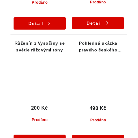
Prodáno
Prodáno
Detail
Detail
Růženín z Vysočiny se
Pohledná ukázka
světle růžovými tóny
pravého českého
růženínu s krásnou
sytou barvou
200 Kč
490 Kč
Prodáno
Prodáno