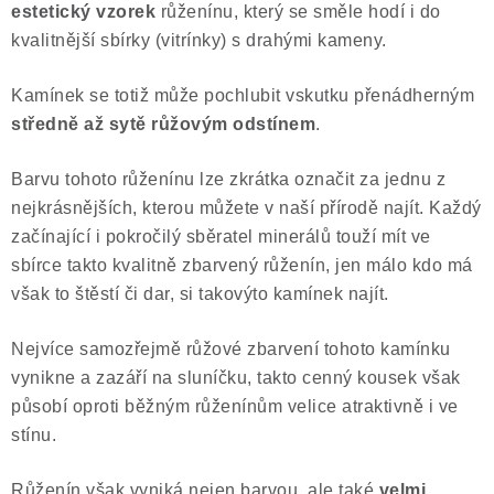
estetický vzorek
růženínu, který se směle hodí i do
Poučení o právu na odstoupení od smlouvy
kvalitnější sbírky (vitrínky) s drahými kameny.
Kamínek se totiž může pochlubit vskutku přenádherným
středně až sytě růžovým odstínem
.
Barvu tohoto růženínu lze zkrátka označit za jednu z
nejkrásnějších, kterou můžete v naší přírodě najít. Každý
začínající i pokročilý sběratel minerálů touží mít ve
sbírce takto kvalitně zbarvený růženín, jen málo kdo má
však to štěstí či dar, si takovýto kamínek najít.
Nejvíce samozřejmě růžové zbarvení tohoto kamínku
vynikne a zazáří na sluníčku, takto cenný kousek však
působí oproti běžným růženínům velice atraktivně i ve
stínu.
Růženín však vyniká nejen barvou, ale také
velmi