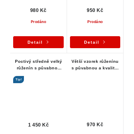
980 Kč
950 Kč
Prodáno
Prodáno
Detail
Detail
Poctivý středně velký
Větší vzorek růženínu
růženín s půvabnou
s půvabnou a kvalitní
barvou
barvou
Tip!
970 Kč
1 450 Kč