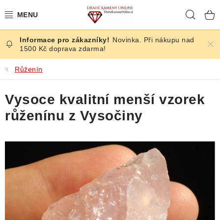
Přejít
Hleda
na
obsah
Novinka. Při nákupu nad
ČESKÉ KAMENY
1500 Kč doprava zdarma!
ŠPERKY
Růženín
KAMENY ZE SVĚTA
Vysoce kvalitní menší vzorek
růženínu z Vysočiny
BROUŠENÉ
SLEVY
ÚČINKY
KRYSTALY