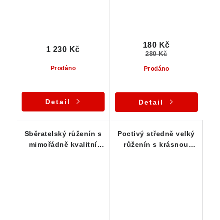
180 Kč
1 230 Kč
280 Kč
Prodáno
Prodáno
Detail
Detail
Sběratelský růženín s
Poctivý středně velký
mimořádně kvalitní
růženín s krásnou
barvou a vysokou
barvou - Vysočina
vnitřní čistotou