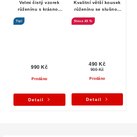
Velmi čistý vzorek
Kvalitní větší kousek
růženínu s krásnou
růženínu se slušnou
barvou
vnitřní čistotou
Tip!
45 %
490 Kč
990 Kč
900 Kč
Prodáno
Prodáno
Detail
Detail