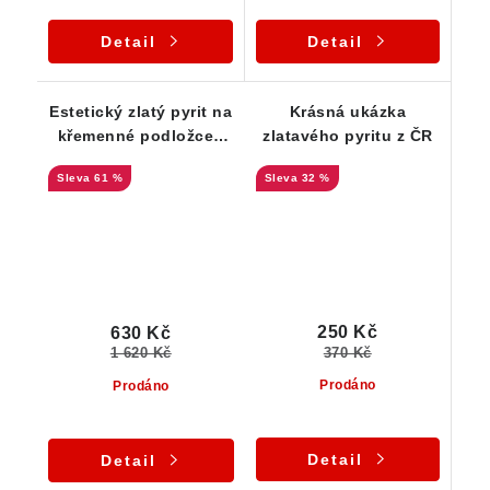
Detail
Detail
Estetický zlatý pyrit na
Krásná ukázka
křemenné podložce -
zlatavého pyritu z ČR
Vysočina
61 %
32 %
250 Kč
630 Kč
370 Kč
1 620 Kč
Prodáno
Prodáno
Detail
Detail