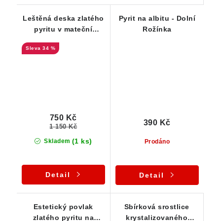
Leštěná deska zlatého
Pyrit na albitu - Dolní
pyritu v mateční
Rožínka
hornině -Chvaletice
34 %
750 Kč
390 Kč
1 150 Kč
(1 ks)
Skladem
Prodáno
Detail
Detail
Estetický povlak
Sbírková srostlice
zlatého pyritu na
krystalizovaného