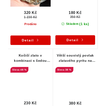
180 Kč
320 Kč
350 Kč
1 230 Kč
(1 ks)
Skladem
Prodáno
Detail
Detail
Kočičí zlato v
Větší souvislý povlak
kombinaci s šedou
zlatavého pyritu na
zrnitou rulou
mateční hornině rule
48 %
38 %
230 Kč
380 Kč