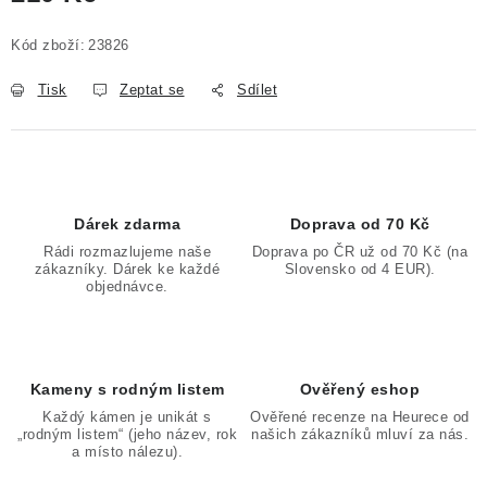
Měrná cena:
Kód zboží:
23826
Tisk
Zeptat se
Sdílet
Dárek zdarma
Doprava od 70 Kč
Rádi rozmazlujeme naše
Doprava po ČR už od 70 Kč (na
zákazníky. Dárek ke každé
Slovensko od 4 EUR).
objednávce.
Kameny s rodným listem
Ověřený eshop
Každý kámen je unikát s
Ověřené recenze na Heurece od
„rodným listem“ (jeho název, rok
našich zákazníků mluví za nás.
a místo nálezu).