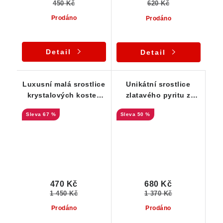
450 Kč
620 Kč
Prodáno
Prodáno
Detail
Detail
Luxusní malá srostlice
Unikátní srostlice
krystalových kostek
zlatavého pyritu z
zlatého pyritu - Bory
lokality Bory -
67 %
50 %
Vysočina
470 Kč
680 Kč
1 450 Kč
1 370 Kč
Prodáno
Prodáno