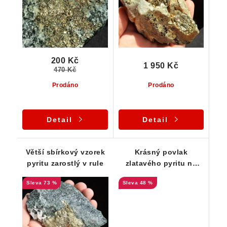
200 Kč
1 950 Kč
470 Kč
Prodáno
Prodáno
Detail
Detail
Větší sbírkový vzorek
Krásný povlak
pyritu zarostlý v rule
zlatavého pyritu na
podložce z ruly
73 %
48 %