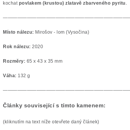
kochat
povlakem (krustou) zlatavě zbarveného pyritu
.
Poučení o právu na odstoupení od smlouvy
——————————————————————————
Místo nálezu:
Mirošov - lom (Vysočina)
Rok nálezu:
2020
Rozměry:
65 x 43 x 35 mm
Váha:
132 g
——————————————————————————
Články související s tímto kamenem:
(kliknutím na text níže otevřete daný článek)