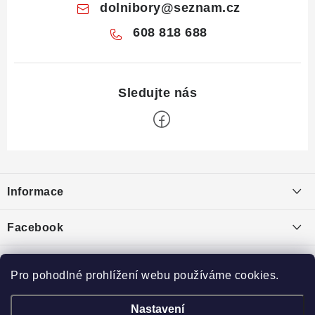
dolnibory
@
seznam.cz
608 818 688
Z
á
Informace
p
a
Obchodní podmínky
Facebook
t
Puncovní značky
í
Ochrana osobních údajů
Pro pohodlné prohlížení webu používáme cookies.
Toplist
Výkup minerálů a drahých kamenů
Nastavení
České krystaly
Broušený kámen
Eminerals.cz