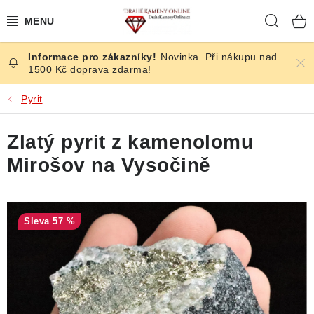
Přejít
Hleda
na
obsah
Novinka. Při nákupu nad
ČESKÉ KAMENY
1500 Kč doprava zdarma!
ŠPERKY
Pyrit
KAMENY ZE SVĚTA
Zlatý pyrit z kamenolomu
Mirošov na Vysočině
BROUŠENÉ
SLEVY
57 %
ÚČINKY
KRYSTALY