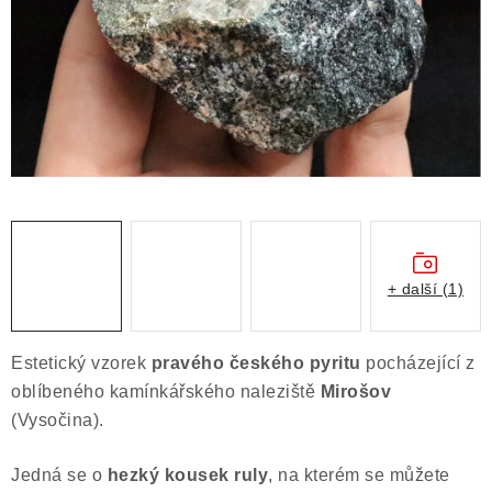
ČLÁNKY
NALEZIŠTĚ
NÁŠ PŘÍBĚH
VIDEOGALERIE
KONTAKT
MISTROVSKÉ KRYSTALY
+ další (1)
Obchodní podmínky
Puncovní značky
Estetický vzorek
pravého českého
pyritu
pocházející z
Ochrana osobních údajů
oblíbeného kamínkářského naleziště
Mirošov
Výkup minerálů a drahých kamenů
(Vysočina).
Formulář pro uplatnění reklamace
Jedná se o
hezký kousek ruly
, na kterém se můžete
Formulář pro odstoupení od smlouvy