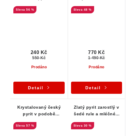
ploché podložce
zlatého pyritu -
56 %
48 %
tvořené hrubozrnou
estetika
rulou
240 Kč
770 Kč
550 Kč
1 490 Kč
Prodáno
Prodáno
Detail
Detail
Krystalovaný český
Zlatý pyrit zarostlý v
pyrit v podobě
šedé rule a mléčném
exkluzivní srostlice
křemeni
57 %
30 %