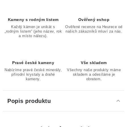
Kameny s rodným listem
Ověřený eshop
Každý kámen je unikát s
Ověřené recenze na Heurece od
„rodným listem“ (jeho název, rok
našich zákazníků mluví za nás.
a místo nálezu).
Pravé české kameny
Vše skladem
Nabízíme pravé české minerály,
Všechny naše produkty máme
přírodní krystaly a drahé
skladem a odesíláme je
kameny.
obratem.
Popis produktu