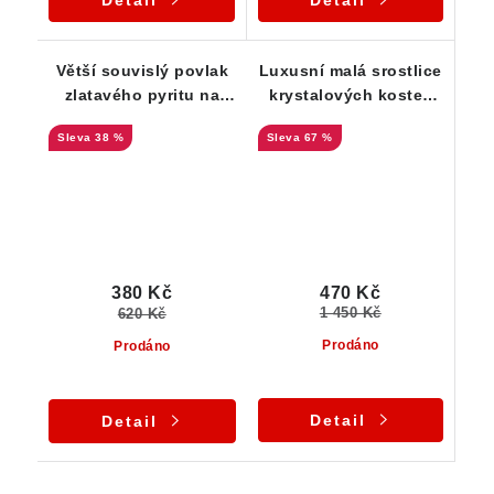
Větší souvislý povlak
Luxusní malá srostlice
zlatavého pyritu na
krystalových kostek
mateční hornině rule
zlatého pyritu - Bory
38 %
67 %
470 Kč
380 Kč
1 450 Kč
620 Kč
Prodáno
Prodáno
Detail
Detail