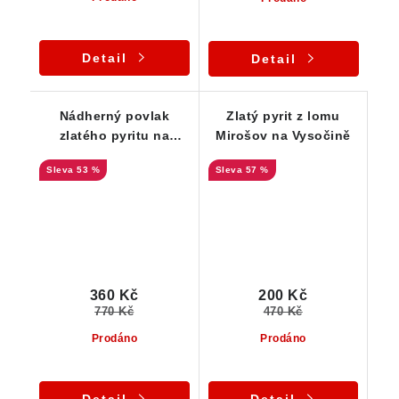
Detail
Detail
Nádherný povlak
Zlatý pyrit z lomu
zlatého pyritu na
Mirošov na Vysočině
podložce tvořené
53 %
57 %
rulou
360 Kč
200 Kč
770 Kč
470 Kč
Prodáno
Prodáno
Detail
Detail