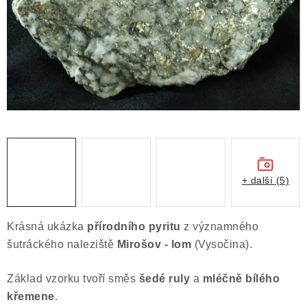
ČLÁNKY
NALEZIŠTĚ
NÁŠ PŘÍBĚH
VIDEOGALERIE
KONTAKT
MISTROVSKÉ KRYSTALY
+ další (5)
Obchodní podmínky
Puncovní značky
Krásná ukázka
přírodního pyritu
z významného
Ochrana osobních údajů
šutráckého naleziště
Mirošov - lom
(Vysočina).
Výkup minerálů a drahých kamenů
Základ vzorku tvoří směs
šedé ruly
a
mléčně bílého
Formulář pro uplatnění reklamace
křemene
.
Formulář pro odstoupení od smlouvy