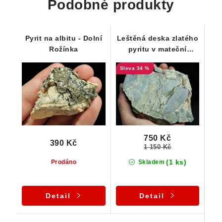
Podobné produkty
Pyrit na albitu - Dolní
Leštěná deska zlatého
Rožínka
pyritu v mateční
hornině -Chvaletice
34 %
750 Kč
390 Kč
1 150 Kč
(1 ks)
Prodáno
Skladem
Detail
Detail