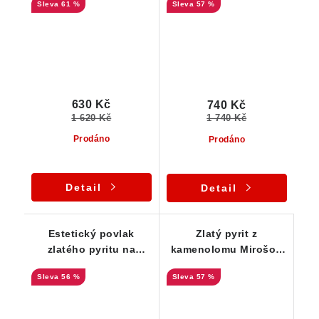
61 %
57 %
630 Kč
740 Kč
1 620 Kč
1 740 Kč
Prodáno
Prodáno
Detail
Detail
Estetický povlak
Zlatý pyrit z
zlatého pyritu na
kamenolomu Mirošov
ploché podložce
na Vysočině
56 %
57 %
tvořené hrubozrnou
rulou