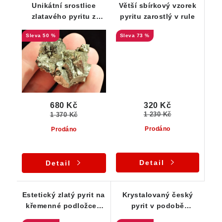
Unikátní srostlice
Větší sbírkový vzorek
zlatavého pyritu z
pyritu zarostlý v rule
lokality Bory -
50 %
73 %
Vysočina
320 Kč
680 Kč
1 230 Kč
1 370 Kč
Prodáno
Prodáno
Detail
Detail
Estetický zlatý pyrit na
Krystalovaný český
křemenné podložce -
pyrit v podobě
Vysočina
exkluzivní srostlice