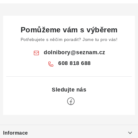
Pomůžeme vám s výběrem
Potřebujete s něčím poradit? Jsme tu pro vás!
dolnibory
@
seznam.cz
608 818 688
Z
á
Informace
p