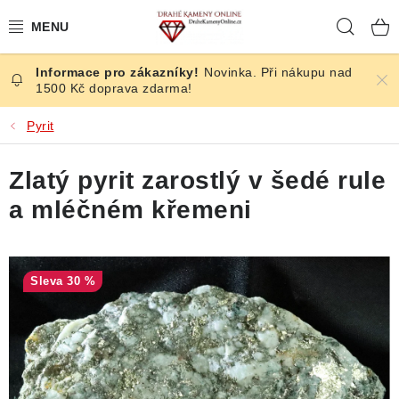
Přejít
Hleda
na
obsah
Novinka. Při nákupu nad
ČESKÉ KAMENY
1500 Kč doprava zdarma!
ŠPERKY
Pyrit
KAMENY ZE SVĚTA
Zlatý pyrit zarostlý v šedé rule
a mléčném křemeni
BROUŠENÉ
SLEVY
30 %
ÚČINKY
KRYSTALY