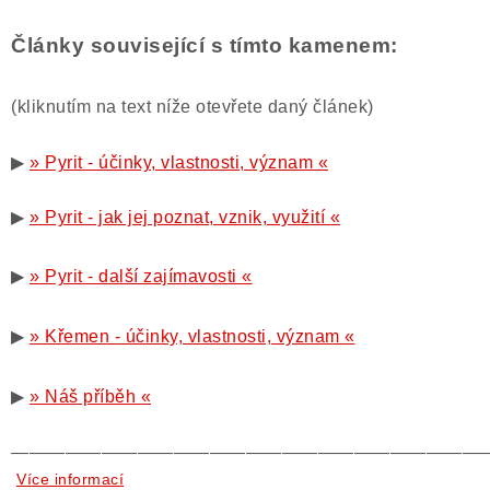
Články související s tímto kamenem:
(kliknutím na text níže otevřete daný článek)
▶
» Pyrit - účinky, vlastnosti, význam «
▶
» Pyrit - jak jej poznat, vznik, využití «
▶
» Pyrit - další zajímavosti «
▶
» Křemen - účinky, vlastnosti, význam «
▶
» Náš příběh «
——————————————————————————
Více informací