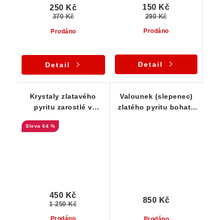
150 Kč
250 Kč
290 Kč
370 Kč
Prodáno
Prodáno
Detail
Detail
Krystaly zlatavého
Valounek (slepenec)
pyritu zarostlé v
zlatého pyritu bohatě
mateční hornině -
protkaný drobounkými
64 %
Smolník - Slovensko
špalíky skorylu -
zajímavost
450 Kč
850 Kč
1 250 Kč
Prodáno
Prodáno